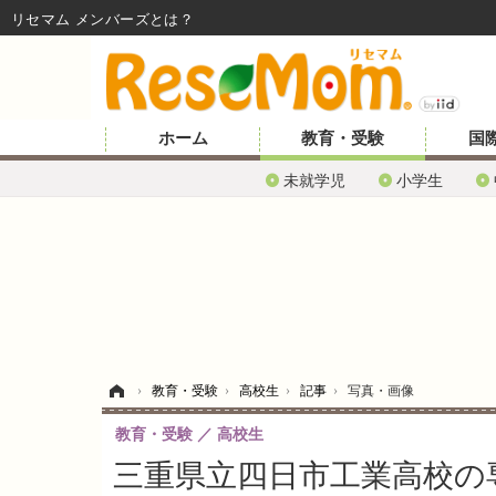
リセマム メンバーズ
ホーム
教育・受験
国
未就学児
小学生
ホーム
›
教育・受験
›
高校生
›
記事
›
写真・画像
教育・受験
高校生
三重県立四日市工業高校の専攻