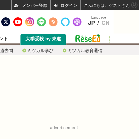
ログイン
こんにちは、ゲストさん
Language
JP
/
CN
ント
大学受験 by 東進
過去問
ミツカル学び
ミツカル教育通信
advertisement