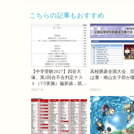
こちらの記事もおすすめ
【中学受験2027】四谷大
高校囲碁全国大会、
塚、第2回合不合判定テス
は灘・南山女子部が
ト（7/5実施）偏差値…筑駒
74・桜蔭70＜PR＞
2026.7.10
2026.8.5