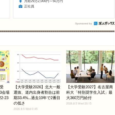
月給29万2,000円～50万円
正社員
Sponsored by
受
【大学受験2026】北大一般
【大学受験2027】名古屋商
3会場
選抜、道内出身者割合は前
科大「特別奨学生入試」最
-23
期33.4%...過去10年で2番目
大360万円給付
の低さ
2026.8.5 Wed 20:15
2026.8.5 Wed 0:45