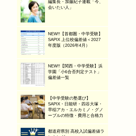
編集長・加藤紀子連載「今、
会いたい人」
NEW!!【首都圏・中学受験】
SAPIX 上位校偏差値＜2027
年度版（2026年4月）
NEW!!【関西・中学受験】浜
学園「小6合否判定テスト」
偏差値一覧
【中学受験の塾選び】
SAPIX・日能研・四谷大塚・
早稲アカ・エルカミノ・グノ
ーブルの特徴・費用と合格力
都道府県別 高校入試偏差値ラ