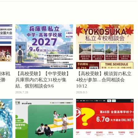
団体戦
【高校受験】【中学受験】
【高校受験】横須賀の私立
優勝
兵庫県内の私立31校が集
4校が参加…合同相談会
結、個別相談会9/6
10/12
2026.7.28
2026.8.5