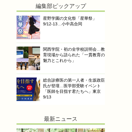
編集部ピックアップ
星野学園の文化祭「星華祭」
9/12-13…小中高合同
関西学院・初の全学校説明会…教
育現場から語られた「一貫教育の
魅力とこれから」
総合診療医の第一人者・生坂政臣
氏が登壇…医学部受験イベント
「医師を目指す君たちへ」東京
9/13
最新ニュース