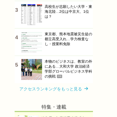
高校生が志願したい大学・東
海北陸…2位は中京大、1位
は？
東京都、熊本地震被災生徒の
都立高受入れ…学力検査な
し・授業料免除
本物のビジネスは、教室の外
にある…大和大学 政治経済
学部グローバルビジネス学科
の挑戦
PR
アクセスランキングをもっと見る
特集・連載