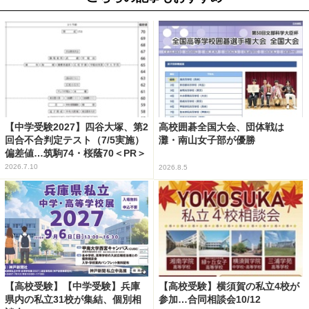
【中学受験2027】四谷大塚、第2
高校囲碁全国大会、団体戦は
回合不合判定テスト（7/5実施）
灘・南山女子部が優勝
偏差値…筑駒74・桜蔭70＜PR＞
2026.7.10
2026.8.5
【高校受験】【中学受験】兵庫
【高校受験】横須賀の私立4校が
県内の私立31校が集結、個別相
参加…合同相談会10/12