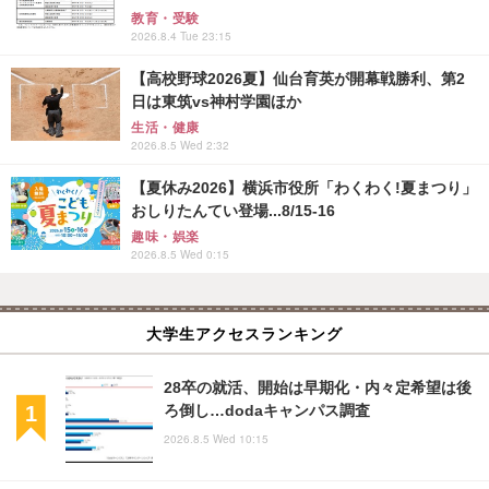
教育・受験
2026.8.4 Tue 23:15
【高校野球2026夏】仙台育英が開幕戦勝利、第2
日は東筑vs神村学園ほか
生活・健康
2026.8.5 Wed 2:32
【夏休み2026】横浜市役所「わくわく!夏まつり」
おしりたんてい登場...8/15-16
趣味・娯楽
2026.8.5 Wed 0:15
大学生アクセスランキング
28卒の就活、開始は早期化・内々定希望は後
ろ倒し…dodaキャンパス調査
2026.8.5 Wed 10:15