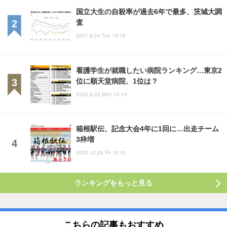
国立大生の自殺率が過去6年で最多、茨城大調
査
2021.8.24 Tue 18:15
看護学生が就職したい病院ランキング…東京2
位に順天堂病院、1位は？
2025.9.22 Mon 13:15
箱根駅伝、記念大会4年に1回に…出走チーム
3枠増
2025.12.26 Fri 18:15
ランキングをもっと見る
こちらの記事もおすすめ