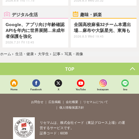
2026.8.6 Thu 11:15
2026.8.5 Wed 20:32
デジタル生活
趣味・娯楽
Google、アプリ向け年齢確認
全国高校麻雀32チーム本選出
APIを年内に世界展開…未成年
場…麻布や大阪星光、東海も
者保護を強化
2026.8.5 Wed 19:45
2026.7.31 Fri 13:45
ホーム
›
生活・健康
›
大学生
›
記事
›
写真・画像
TOP
Home
Facebook
X
YouTube
Instagram
line
お問合せ
広告掲載
会社概要
リセマムについて
個人情報保護方針
リセマムは、株式会社イード（東証グロース上場）の運
営するサービスです。
証券コード：6038