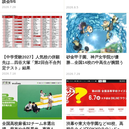
談会9/6
2026.7.28
2026.8.5
【中学受験2027】人気校の併願
砂金甲子園、神戸女学院が優
先は…四谷大塚「第2回合不合判
勝…全国14校の中高生が腕競う
定テスト」結果
2026.7.16
2026.7.29
全国高校麻雀32チーム本選出
渋幕や東大寺学園など40校、高
場…麻布や大阪星光、東海も