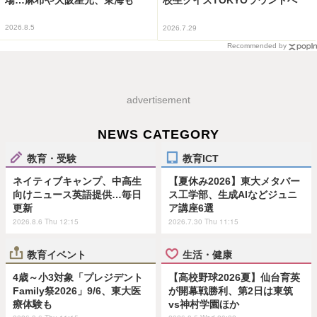
校生クイズTOKYOラウンドへ
2026.8.5
2026.7.29
Recommended by
advertisement
NEWS CATEGORY
教育・受験
教育ICT
ネイティブキャンプ、中高生
【夏休み2026】東大メタバー
向けニュース英語提供…毎日
ス工学部、生成AIなどジュニ
更新
ア講座6選
2026.8.6 Thu 12:15
2026.7.30 Thu 11:15
教育イベント
生活・健康
4歳～小3対象「プレジデント
【高校野球2026夏】仙台育英
Family祭2026」9/6、東大医
が開幕戦勝利、第2日は東筑
療体験も
vs神村学園ほか