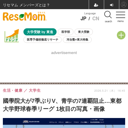
リセマム メンバーズ
Language
JP
/
CN
menu
search
大学受験 by 東進
医学部
東大受験
医専予備校徹底リサーチ
河合塾×東大特集
親子で考える大学選び
高校受験
中学受験
小学校受験
advertisement
共通テスト
夏休み
8月開催学校説明会・相談会
8月開催イベント・WS
全国公立高校 過去問
人気記事
自由研究教材（小学生向け）
自由研究教材（中学生向け）
ランキング
生活・健康
大学生
2026.5.21（木） 16:45
國學院大が7季ぶりV、青学の7連覇阻止…東都
大学野球春季リーグ 1枚目の写真・画像