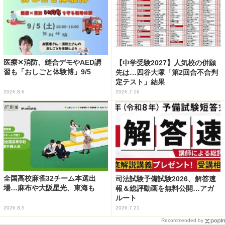
医療✕消防、縫合デモやAED講
【中学受験2027】人気校の併願
習も「おしごと体験博」9/5
先は…四谷大塚「第2回合不合判
定テスト」結果
2026.8.6
2026.7.16
全国高校麻雀32チーム本選出
司法試験予備試験2026、解答速
場…麻布や大阪星光、東海も
報＆総評動画を無料公開…アガ
ルート
2026.8.5
2026.7.21
Recommended by