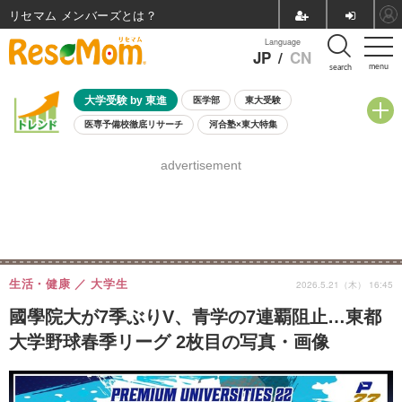
リセマム メンバーズ
Language
JP
/
CN
menu
search
大学受験 by 東進
医学部
東大受験
医専予備校徹底リサーチ
河合塾×東大特集
親子で考える大学選び
高校受験
中学受験
小学校受験
advertisement
共通テスト
夏休み
8月開催学校説明会・相談会
8月開催イベント・WS
全国公立高校 過去問
人気記事
自由研究教材（小学生向け）
自由研究教材（中学生向け）
ランキング
生活・健康
大学生
2026.5.21（木） 16:45
國學院大が7季ぶりV、青学の7連覇阻止…東都
大学野球春季リーグ 2枚目の写真・画像