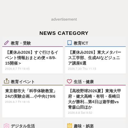
advertisement
NEWS CATEGORY
教育・受験
教育ICT
【夏休み2026】すぐ行けるイ
【夏休み2026】東大メタバー
ベント情報おまとめ便＜8/9-
ス工学部、生成AIなどジュニ
15開催＞
ア講座6選
2026.8.7 Fri 19:45
2026.7.30 Thu 11:15
教育イベント
生活・健康
東京都市大「科学体験教室」
【高校野球2026夏】東海大甲
24の実験企画…小中向け9/6
府・健大高崎・有明・長崎日
大が勝利…第4日は遊学館vs
2026.8.7 Fri 18:15
青森山田ほか
2026.8.8 Sat 9:52
デジタル生活
趣味・娯楽