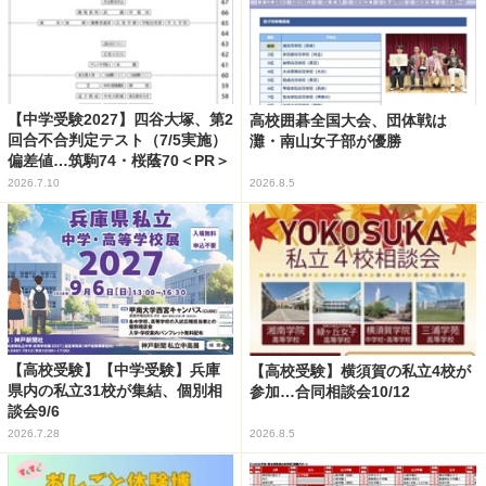
【中学受験2027】四谷大塚、第2
高校囲碁全国大会、団体戦は
回合不合判定テスト（7/5実施）
灘・南山女子部が優勝
偏差値…筑駒74・桜蔭70＜PR＞
2026.7.10
2026.8.5
【高校受験】【中学受験】兵庫
【高校受験】横須賀の私立4校が
県内の私立31校が集結、個別相
参加…合同相談会10/12
談会9/6
2026.7.28
2026.8.5