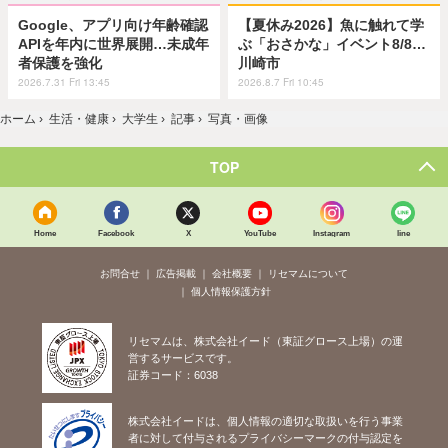
Google、アプリ向け年齢確認
【夏休み2026】魚に触れて学
APIを年内に世界展開…未成年
ぶ「おさかな」イベント8/8…
者保護を強化
川崎市
2026.7.31 Fri 13:45
2026.8.7 Fri 10:45
ホーム
›
生活・健康
›
大学生
›
記事
›
写真・画像
TOP
Home
Facebook
X
YouTube
Instagram
line
お問合せ
広告掲載
会社概要
リセマムについて
個人情報保護方針
リセマムは、株式会社イード（東証グロース上場）の運
営するサービスです。
証券コード：6038
株式会社イードは、個人情報の適切な取扱いを行う事業
者に対して付与されるプライバシーマークの付与認定を