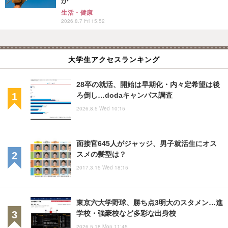
か
生活・健康
2026.8.7 Fri 15:52
大学生アクセスランキング
28卒の就活、開始は早期化・内々定希望は後
ろ倒し…dodaキャンパス調査
2026.8.5 Wed 10:15
面接官645人がジャッジ、男子就活生にオス
スメの髪型は？
2017.3.15 Wed 18:15
東京六大学野球、勝ち点3明大のスタメン…進
学校・強豪校など多彩な出身校
2026.5.18 Mon 11:45