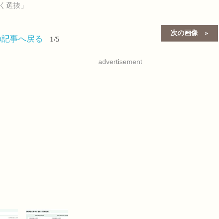
く選抜」
次の画像
の記事へ戻る
1/5
advertisement