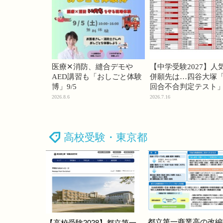
医療✕消防、縫合デモや
【中学受験2027】人
AED講習も「おしごと体験
併願先は…四谷大塚「
博」9/5
回合不合判定テスト
2026.8.6
2026.7.16
高校受験・東京都
都立第一商業高の改編
【高校受験2028】都立第一