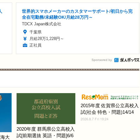
人
世界的スマホメーカーのカスタマーサポート/初日から完
全在宅勤務/未経験OK/月給28万円～
TDCX Japan株式会社
千葉県
月給28万1,228円～
正社員
Sponsored by
2015年度 佐賀県公立高校入
試(社会 特色・問題)14/14
2026.8.7 Fri 19:24
2020年度 群馬県公立高校入
試[前期選抜 英語・問題]6/6
東海大