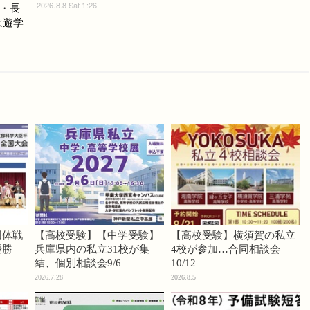
2026.8.8 Sat 1:26
・長
は遊学
団体戦
【高校受験】【中学受験】
【高校受験】横須賀の私立
優勝
兵庫県内の私立31校が集
4校が参加…合同相談会
結、個別相談会9/6
10/12
2026.7.28
2026.8.5