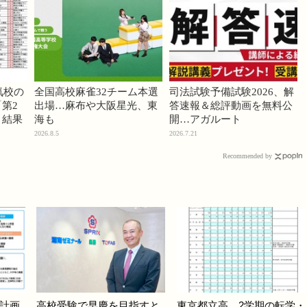
気校の
全国高校麻雀32チーム本選
司法試験予備試験2026、解
第2
出場…麻布や大阪星光、東
答速報＆総評動画を無料公
」結果
海も
開…アガルート
2026.8.5
2026.7.21
Recommended by
計画
高校受験で早慶を目指すと
東京都立高、2学期の転学・