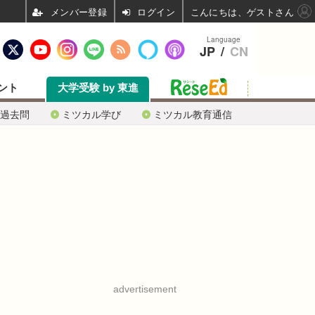
ログイン
こんにちは、ゲストさん
Language
JP
/
CN
ント
大学受験 by 東進
過去問
ミツカル学び
ミツカル教育通信
advertisement