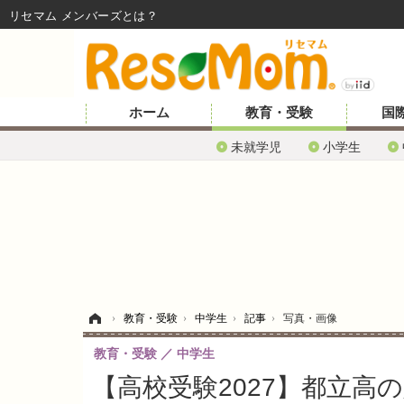
リセマム メンバーズ
ホーム
教育・受験
国
未就学児
小学生
ホーム
›
教育・受験
›
中学生
›
記事
›
写真・画像
教育・受験
中学生
【高校受験2027】都立高の