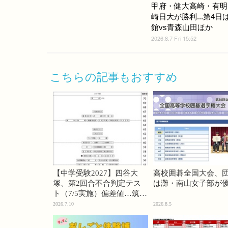
甲府・健大高崎・有明
崎日大が勝利...第4日
館vs青森山田ほか
2026.8.7 Fri 15:52
こちらの記事もおすすめ
【中学受験2027】四谷大
高校囲碁全国大会、
塚、第2回合不合判定テス
は灘・南山女子部が
ト（7/5実施）偏差値…筑駒
74・桜蔭70＜PR＞
2026.7.10
2026.8.5