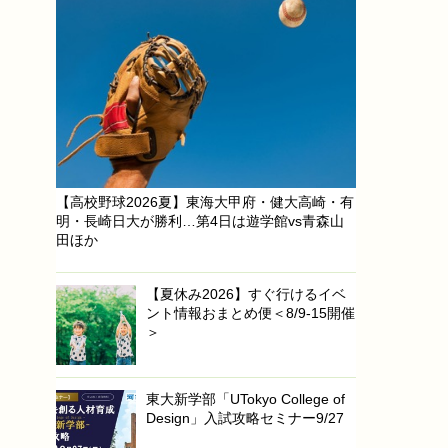
【高校野球2026夏】東海大甲府・健大高崎・有
明・長崎日大が勝利…第4日は遊学館vs青森山
田ほか
【夏休み2026】すぐ行けるイベ
ント情報おまとめ便＜8/9-15開催
＞
東大新学部「UTokyo College of
Design」入試攻略セミナー9/27