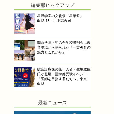
編集部ピックアップ
星野学園の文化祭「星華祭」
9/12-13…小中高合同
関西学院・初の全学校説明会…教
育現場から語られた「一貫教育の
魅力とこれから」
総合診療医の第一人者・生坂政臣
氏が登壇…医学部受験イベント
「医師を目指す君たちへ」東京
9/13
最新ニュース