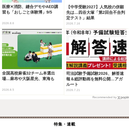
医療✕消防、縫合デモやAED講
【中学受験2027】人気校の併願
習も「おしごと体験博」9/5
先は…四谷大塚「第2回合不合判
定テスト」結果
2026.8.6
2026.7.16
全国高校麻雀32チーム本選出
司法試験予備試験2026、解答速
場…麻布や大阪星光、東海も
報＆総評動画を無料公開…アガ
ルート
2026.8.5
2026.7.21
Recommended by
特集・連載