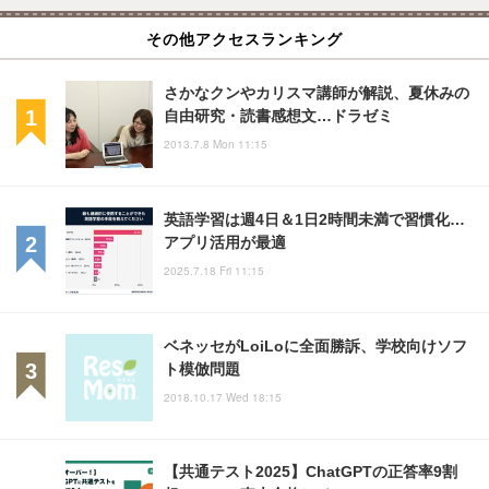
その他アクセスランキング
さかなクンやカリスマ講師が解説、夏休みの
自由研究・読書感想文…ドラゼミ
2013.7.8 Mon 11:15
英語学習は週4日＆1日2時間未満で習慣化…
アプリ活用が最適
2025.7.18 Fri 11:15
ベネッセがLoiLoに全面勝訴、学校向けソフ
ト模倣問題
2018.10.17 Wed 18:15
【共通テスト2025】ChatGPTの正答率9割