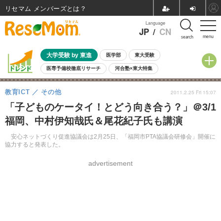
リセマム メンバーズ
Language
JP
/
CN
menu
search
大学受験 by 東進
医学部
東大受験
医専予備校徹底リサーチ
河合塾×東大特集
親子で考える大学選び
高校受験
中学受験
小学校受験
教育ICT
その他
2011.2.25 Fri 15:07
共通テスト
夏休み
8月開催学校説明会・相談会
「子どものケータイ！とどう向き合う？」＠3/1
8月開催イベント・WS
全国公立高校 過去問
人気記事
福岡、中村伊知哉氏＆尾花紀子氏も講演
自由研究教材（小学生向け）
自由研究教材（中学生向け）
ランキング
安心ネットづくり促進協議会は2月25日、「福岡市PTA協議会研修会」開催に
協力すると発表した。
advertisement