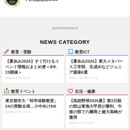
advertisement
NEWS CATEGORY
教育・受験
教育ICT
【夏休み2026】すぐ行けるイ
【夏休み2026】東大メタバー
ベント情報おまとめ便＜8/9-
ス工学部、生成AIなどジュニ
15開催＞
ア講座6選
2026.8.7 Fri 19:45
2026.7.30 Thu 11:15
教育イベント
生活・健康
東京都市大「科学体験教室」
【高校野球2026夏】第3日朝
24の実験企画…小中向け9/6
の部は東海大甲府が勝利、午
後の部で八幡商と健大高崎が
2026.8.7 Fri 18:15
激突
2026.8.7 Fri 12:45