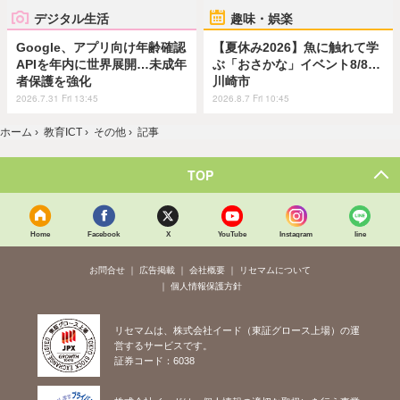
デジタル生活
趣味・娯楽
Google、アプリ向け年齢確認
【夏休み2026】魚に触れて学
APIを年内に世界展開…未成年
ぶ「おさかな」イベント8/8…
者保護を強化
川崎市
2026.7.31 Fri 13:45
2026.8.7 Fri 10:45
ホーム
›
教育ICT
›
その他
›
記事
TOP
Home
Facebook
X
YouTube
Instagram
line
お問合せ
広告掲載
会社概要
リセマムについて
個人情報保護方針
リセマムは、株式会社イード（東証グロース上場）の運
営するサービスです。
証券コード：6038