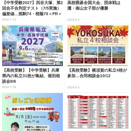
【中学受験2027】四谷大塚、第2
高校囲碁全国大会、団体戦は
回合不合判定テスト（7/5実施）
灘・南山女子部が優勝
偏差値…筑駒74・桜蔭70＜PR＞
2026.7.10
2026.8.5
【高校受験】【中学受験】兵庫
【高校受験】横須賀の私立4校が
県内の私立31校が集結、個別相
参加…合同相談会10/12
談会9/6
2026.7.28
2026.8.5