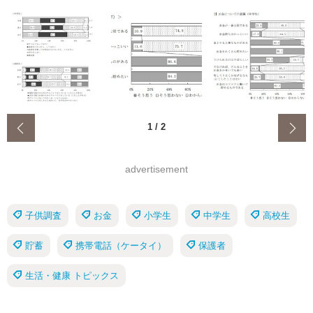
‹
1
/
2
advertisement
子供調査
お金
小学生
中学生
高校生
貯蓄
携帯電話（ケータイ）
保護者
生活・健康 トピックス