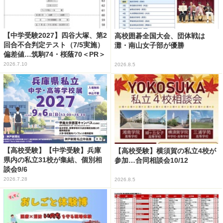
【中学受験2027】四谷大塚、第2
高校囲碁全国大会、団体戦は
回合不合判定テスト（7/5実施）
灘・南山女子部が優勝
偏差値…筑駒74・桜蔭70＜PR＞
2026.7.10
2026.8.5
【高校受験】【中学受験】兵庫
【高校受験】横須賀の私立4校が
県内の私立31校が集結、個別相
参加…合同相談会10/12
談会9/6
2026.7.28
2026.8.5