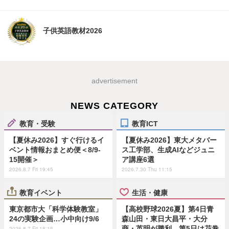
子供英語教材2026
advertisement
NEWS CATEGORY
教育・受験
教育ICT
【夏休み2026】すぐ行けるイ
【夏休み2026】東大メタバー
ベント情報おまとめ便＜8/9-
ス工学部、生成AIなどジュニ
15開催＞
ア講座6選
2026.8.7 Fri 19:45
2026.7.30 Thu 11:15
教育イベント
生活・健康
東京都市大「科学体験教室」
【高校野球2026夏】第4日青
24の実験企画…小中向け9/6
森山田・東日大昌平・大分
商・英明が勝利、第5日は花巻
2026.8.7 Fri 18:15