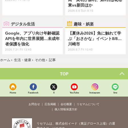
東vs新田ほか
2026.8.9 Sun 9:15
デジタル生活
趣味・娯楽
Google、アプリ向け年齢確認
【夏休み2026】魚に触れて学
APIを年内に世界展開…未成年
ぶ「おさかな」イベント8/8…
者保護を強化
川崎市
2026.7.31 Fri 13:45
2026.8.7 Fri 10:45
ホーム
›
生活・健康
›
その他
›
記事
TOP
Home
Facebook
X
YouTube
Instagram
line
お問合せ
広告掲載
会社概要
リセマムについて
個人情報保護方針
リセマムは、株式会社イード（東証グロース上場）の運