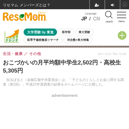
リセマム メンバーズ
Language
JP
/
CN
menu
search
大学受験 by 東進
医学部
東大受験
医専予備校徹底リサーチ
河合塾×東大特集
親子で考える大学選び
高校受験
中学受験
小学校受験
生活・健康
その他
2011.6.21 Tue 13:36
共通テスト
夏休み
8月開催学校説明会・相談会
おこづかいの月平均額中学生2,502円・高校生
8月開催イベント・WS
全国公立高校 過去問
人気記事
5,305円
自由研究教材（小学生向け）
自由研究教材（中学生向け）
ランキング
知るぽると（金融広報中央委員会）は、「子どものくらしとお金に関する調
査（第2回）」平成22年度調査の結果をホームページに公開した。
advertisement