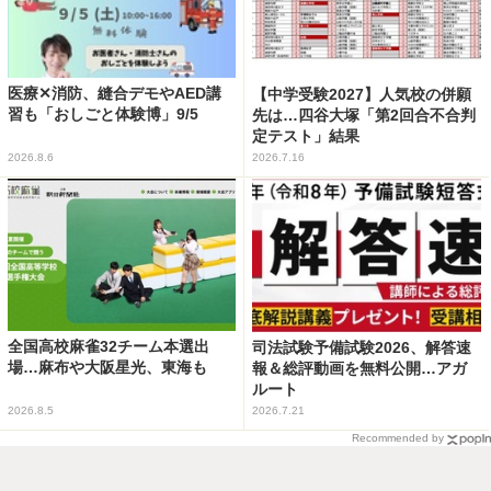
医療✕消防、縫合デモやAED講
【中学受験2027】人気校の併願
習も「おしごと体験博」9/5
先は…四谷大塚「第2回合不合判
定テスト」結果
2026.8.6
2026.7.16
全国高校麻雀32チーム本選出
司法試験予備試験2026、解答速
場…麻布や大阪星光、東海も
報＆総評動画を無料公開…アガ
ルート
2026.8.5
2026.7.21
Recommended by