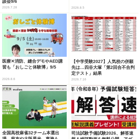
談会9/6
2026.7.28
2026.8.5
医療✕消防、縫合デモやAED講
【中学受験2027】人気校の併願
習も「おしごと体験博」9/5
先は…四谷大塚「第2回合不合判
定テスト」結果
2026.8.6
2026.7.16
全国高校麻雀32チーム本選出
司法試験予備試験2026、解答速
場…麻布や大阪星光、東海も
報＆総評動画を無料公開…アガ