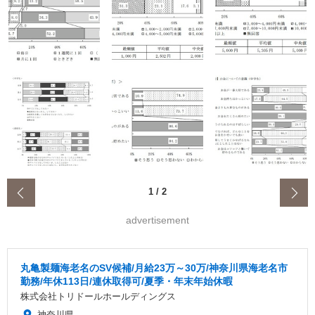
‹
1
/
2
advertisement
丸亀製麺海老名のSV候補/月給23万～30万/神奈川県海老名市
勤務/年休113日/連休取得可/夏季・年末年始休暇
株式会社トリドールホールディングス
神奈川県