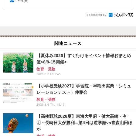
正社員
Sponsored by
関連ニュース
【夏休み2026】すぐ行けるイベント情報おまとめ
便<8/9-15開催>
教育・受験
2026.8.7 Fri 1:45
【小学校受験2027】学習院・早稲田実業「シミュ
レーションテスト」伸芽会
教育・受験
2026.8.6 Thu 18:15
【高校野球2026夏】東海大甲府・健大高崎・有
明・長崎日大が勝利...第4日は遊学館vs青森山田ほ
か