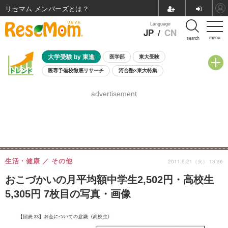
リセマム メンバーズ
Language
JP
/
CN
menu
search
大学受験 by 東進
医学部
東大受験
医専予備校徹底リサーチ
河合塾×東大特集
親子で考える大学選び
高校受験
中学受験
小学校受験
advertisement
共通テスト
夏休み
8月開催学校説明会・相談会
8月開催イベント・WS
全国公立高校 過去問
人気記事
自由研究教材（小学生向け）
自由研究教材（中学生向け）
ランキング
生活・健康
その他
2011.6.21（火） 13:36
おこづかいの月平均額中学生2,502円・高校生
5,305円 7枚目の写真・画像