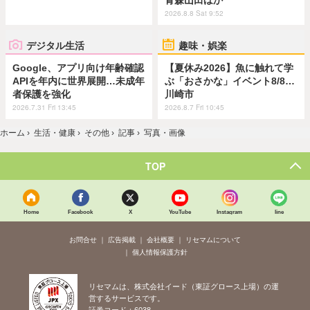
2026.8.8 Sat 9:52
デジタル生活
趣味・娯楽
Google、アプリ向け年齢確認
【夏休み2026】魚に触れて学
APIを年内に世界展開…未成年
ぶ「おさかな」イベント8/8…
者保護を強化
川崎市
2026.7.31 Fri 13:45
2026.8.7 Fri 10:45
ホーム
›
生活・健康
›
その他
›
記事
›
写真・画像
TOP
Home
Facebook
X
YouTube
Instagram
line
お問合せ
広告掲載
会社概要
リセマムについて
個人情報保護方針
リセマムは、株式会社イード（東証グロース上場）の運
営するサービスです。
証券コード：6038