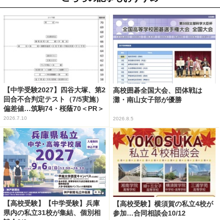
【中学受験2027】四谷大塚、第2
高校囲碁全国大会、団体戦は
回合不合判定テスト（7/5実施）
灘・南山女子部が優勝
偏差値…筑駒74・桜蔭70＜PR＞
2026.7.10
2026.8.5
【高校受験】【中学受験】兵庫
【高校受験】横須賀の私立4校が
県内の私立31校が集結、個別相
参加…合同相談会10/12