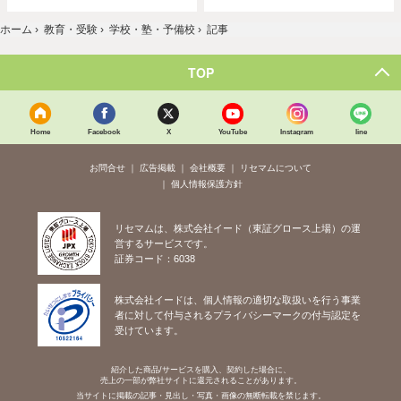
ホーム
›
教育・受験
›
学校・塾・予備校
›
記事
TOP
Home
Facebook
X
YouTube
Instagram
line
お問合せ
広告掲載
会社概要
リセマムについて
個人情報保護方針
リセマムは、株式会社イード（東証グロース上場）の運
営するサービスです。
証券コード：6038
株式会社イードは、個人情報の適切な取扱いを行う事業
者に対して付与されるプライバシーマークの付与認定を
受けています。
紹介した商品/サービスを購入、契約した場合に、
売上の一部が弊社サイトに還元されることがあります。
当サイトに掲載の記事・見出し・写真・画像の無断転載を禁じます。