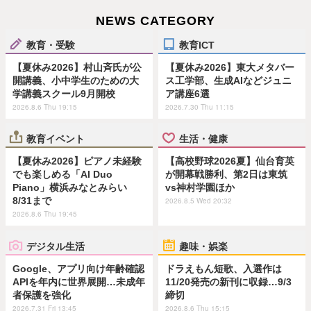
NEWS CATEGORY
教育・受験
教育ICT
【夏休み2026】村山斉氏が公
【夏休み2026】東大メタバー
開講義、小中学生のための大
ス工学部、生成AIなどジュニ
学講義スクール9月開校
ア講座6選
2026.8.6 Thu 19:15
2026.7.30 Thu 11:15
教育イベント
生活・健康
【夏休み2026】ピアノ未経験
【高校野球2026夏】仙台育英
でも楽しめる「AI Duo
が開幕戦勝利、第2日は東筑
Piano」横浜みなとみらい
vs神村学園ほか
8/31まで
2026.8.5 Wed 20:32
2026.8.6 Thu 19:45
デジタル生活
趣味・娯楽
Google、アプリ向け年齢確認
ドラえもん短歌、入選作は
APIを年内に世界展開…未成年
11/20発売の新刊に収録…9/3
者保護を強化
締切
2026.7.31 Fri 13:45
2026.8.6 Thu 15:15