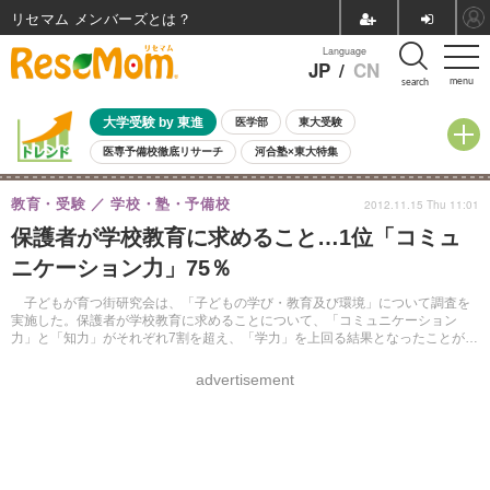
リセマム メンバーズ
Language
JP
/
CN
menu
search
大学受験 by 東進
医学部
東大受験
医専予備校徹底リサーチ
河合塾×東大特集
親子で考える大学選び
高校受験
中学受験
小学校受験
教育・受験
学校・塾・予備校
2012.11.15 Thu 11:01
共通テスト
夏休み
8月開催学校説明会・相談会
保護者が学校教育に求めること…1位「コミュ
8月開催イベント・WS
全国公立高校 過去問
人気記事
ニケーション力」75％
自由研究教材（小学生向け）
自由研究教材（中学生向け）
ランキング
子どもが育つ街研究会は、「子どもの学び・教育及び環境」について調査を
実施した。保護者が学校教育に求めることについて、「コミュニケーション
力」と「知力」がそれぞれ7割を超え、「学力」を上回る結果となったことが明
らかになった。
advertisement