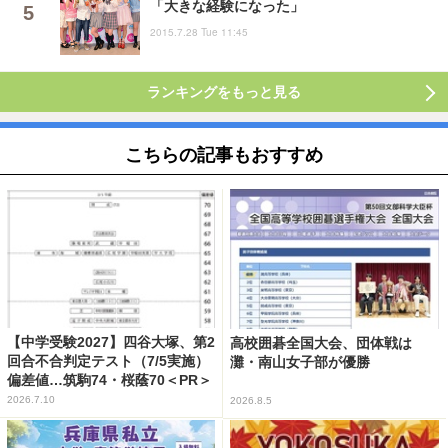
「大きな経験になった」
2015.7.28 Tue 11:45
ランキングをもっと見る
こちらの記事もおすすめ
【中学受験2027】四谷大塚、第2
高校囲碁全国大会、団体戦は
回合不合判定テスト（7/5実施）
灘・南山女子部が優勝
偏差値…筑駒74・桜蔭70＜PR＞
2026.7.10
2026.8.5