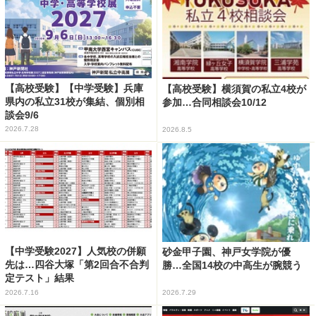
【高校受験】【中学受験】兵庫
【高校受験】横須賀の私立4校が
県内の私立31校が集結、個別相
参加…合同相談会10/12
談会9/6
2026.7.28
2026.8.5
【中学受験2027】人気校の併願
砂金甲子園、神戸女学院が優
先は…四谷大塚「第2回合不合判
勝…全国14校の中高生が腕競う
定テスト」結果
2026.7.16
2026.7.29