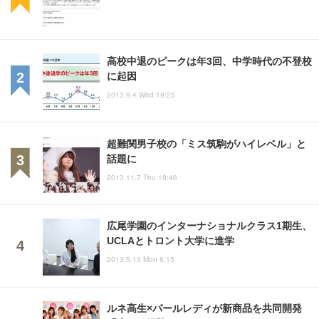
高校中退のピークは年3回、中学時代の不登校
に起因
2013.9.4 Wed 19:25
超難関男子校の「ミス筑駒がハイレベル」と
話題に
2013.11.7 Thu 18:46
広尾学園のインターナショナルクラス1期生、
UCLAとトロント大学に進学
2013.5.13 Mon 8:15
ルネ高生×パールレディが新商品を共同開発