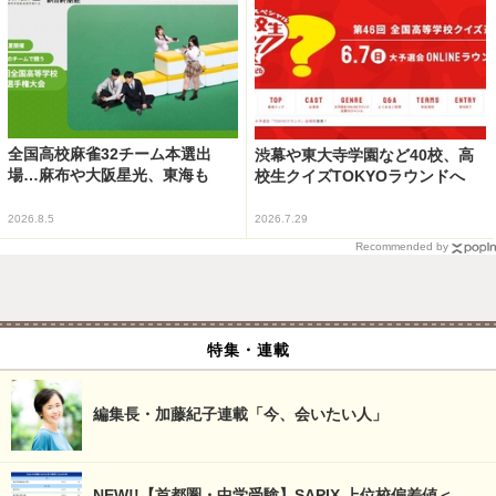
全国高校麻雀32チーム本選出
渋幕や東大寺学園など40校、高
場…麻布や大阪星光、東海も
校生クイズTOKYOラウンドへ
2026.8.5
2026.7.29
Recommended by
特集・連載
編集長・加藤紀子連載「今、会いたい人」
NEW!!【首都圏・中学受験】SAPIX 上位校偏差値＜