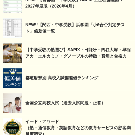
2027年度版（2026年4月）
NEW!!【関西・中学受験】浜学園「小6合否判定テス
ト」偏差値一覧
【中学受験の塾選び】SAPIX・日能研・四谷大塚・早稲
アカ・エルカミノ・グノーブルの特徴・費用と合格力
都道府県別 高校入試偏差値ランキング
全国公立高校入試（過去入試問題・正答）
イード・アワード
（塾・通信教育・英語教育などの教育サービスの顧客満
足度調査）