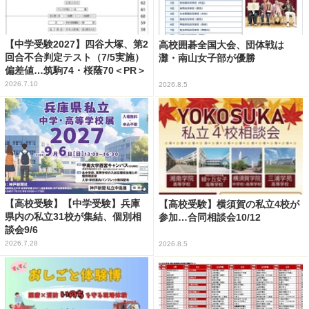
【中学受験2027】四谷大塚、第2
高校囲碁全国大会、団体戦は
回合不合判定テスト（7/5実施）
灘・南山女子部が優勝
偏差値…筑駒74・桜蔭70＜PR＞
2026.7.10
2026.8.5
【高校受験】【中学受験】兵庫
【高校受験】横須賀の私立4校が
県内の私立31校が集結、個別相
参加…合同相談会10/12
談会9/6
2026.7.28
2026.8.5