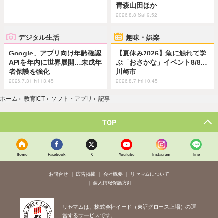
青森山田ほか
2026.8.8 Sat 9:52
デジタル生活
趣味・娯楽
Google、アプリ向け年齢確認
【夏休み2026】魚に触れて学
APIを年内に世界展開…未成年
ぶ「おさかな」イベント8/8…
者保護を強化
川崎市
2026.7.31 Fri 13:45
2026.8.7 Fri 10:45
ホーム
›
教育ICT
›
ソフト・アプリ
›
記事
TOP
Home
Facebook
X
YouTube
Instagram
line
お問合せ
広告掲載
会社概要
リセマムについて
個人情報保護方針
リセマムは、株式会社イード（東証グロース上場）の運
営するサービスです。