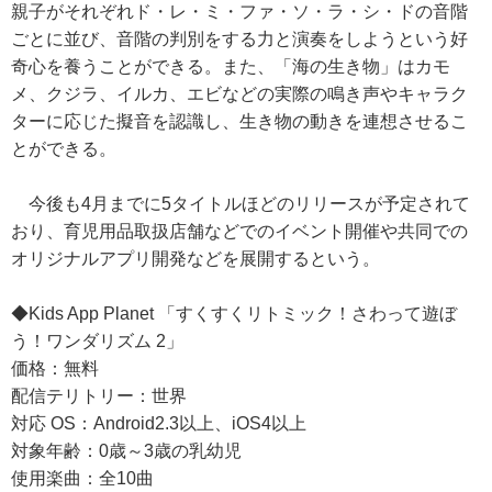
親子がそれぞれド・レ・ミ・ファ・ソ・ラ・シ・ドの音階
ごとに並び、音階の判別をする力と演奏をしようという好
奇心を養うことができる。また、「海の生き物」はカモ
メ、クジラ、イルカ、エビなどの実際の鳴き声やキャラク
ターに応じた擬音を認識し、生き物の動きを連想させるこ
とができる。
今後も4月までに5タイトルほどのリリースが予定されて
おり、育児用品取扱店舗などでのイベント開催や共同での
オリジナルアプリ開発などを展開するという。
◆Kids App Planet 「すくすくリトミック！さわって遊ぼ
う！ワンダリズム 2」
価格：無料
配信テリトリー：世界
対応 OS：Android2.3以上、iOS4以上
対象年齢：0歳～3歳の乳幼児
使用楽曲：全10曲