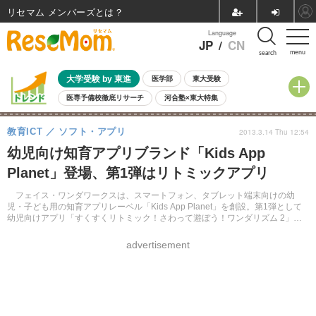
リセマム メンバーズ
Language
JP
/
CN
menu
search
大学受験 by 東進
医学部
東大受験
医専予備校徹底リサーチ
河合塾×東大特集
親子で考える大学選び
高校受験
中学受験
小学校受験
教育ICT
ソフト・アプリ
2013.3.14 Thu 12:54
共通テスト
夏休み
8月開催学校説明会・相談会
幼児向け知育アプリブランド「Kids App
8月開催イベント・WS
全国公立高校 過去問
人気記事
Planet」登場、第1弾はリトミックアプリ
自由研究教材（小学生向け）
自由研究教材（中学生向け）
ランキング
フェイス・ワンダワークスは、スマートフォン、タブレット端末向けの幼
児・子ども用の知育アプリレーベル「Kids App Planet」を創設。第1弾として
幼児向けアプリ「すくすくリトミック！さわって遊ぼう！ワンダリズム 2」を
リリースした。
advertisement