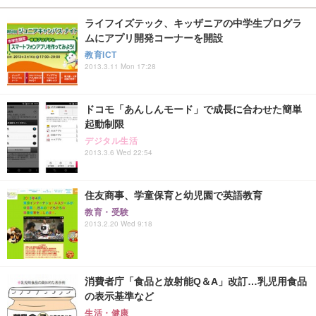
ライフイズテック、キッザニアの中学生プログラ
ムにアプリ開発コーナーを開設
教育ICT
2013.3.11 Mon 17:28
ドコモ「あんしんモード」で成長に合わせた簡単
起動制限
デジタル生活
2013.3.6 Wed 22:54
住友商事、学童保育と幼児園で英語教育
教育・受験
2013.2.20 Wed 9:18
消費者庁「食品と放射能Q＆A」改訂…乳児用食品
の表示基準など
生活・健康