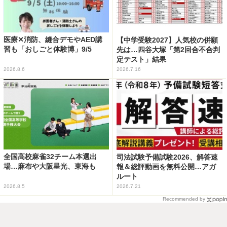
医療✕消防、縫合デモやAED講
【中学受験2027】人気校の併願
習も「おしごと体験博」9/5
先は…四谷大塚「第2回合不合判
定テスト」結果
2026.8.6
2026.7.16
全国高校麻雀32チーム本選出
司法試験予備試験2026、解答速
場…麻布や大阪星光、東海も
報＆総評動画を無料公開…アガ
ルート
2026.8.5
2026.7.21
Recommended by