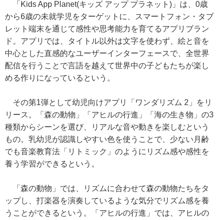
「Kids App Planet(キッズ アップ プラネット)」は、0歳
から6歳の未就学児をターゲットに、スマートフォン・タブ
レット端末を通じて感性や思考能力を育てるアプリブラン
ド。アプリでは、タイトル以外は文字を使わず、絵と音を
中心とした直感的なユーザーインターフェースで、全世界
配信を行うことで言語を越えて世界中の子どもたちが楽し
める作りになっているという。
その第1弾として幼児向けアプリ「ワンダリズム 2」をリ
リース。「森の動物」「アヒルの行進」「海の生き物」の3
種類からシーンを選び、リアルな音や動きを楽しむという
もの。乳幼児が認識しやすい色を使うことで、少ない月齢
でも音楽教育法「リトミック」のようにリズム感や感性を
養う学習ができるという。
「森の動物」では、リズムに合わせて森の動物たちをタ
ップし、打楽器を演奏しているような気分でリズム感を養
うことができるという。「アヒルの行進」では、アヒルの