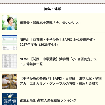
特集・連載
編集長・加藤紀子連載「今、会いたい人」
NEW!!【首都圏・中学受験】SAPIX 上位校偏差値＜
2027年度版（2026年4月）
NEW!!【関西・中学受験】浜学園「小6合否判定テス
ト」偏差値一覧
【中学受験の塾選び】SAPIX・日能研・四谷大塚・早稲
アカ・エルカミノ・グノーブルの特徴・費用と合格力
都道府県別 高校入試偏差値ランキング