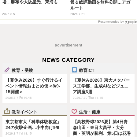
場…麻布や大阪星光、東海も
報＆総評動画を無料公開…アガ
ルート
2026.8.5
2026.7.21
Recommended by
advertisement
NEWS CATEGORY
教育・受験
教育ICT
【夏休み2026】すぐ行けるイ
【夏休み2026】東大メタバー
ベント情報おまとめ便＜8/9-
ス工学部、生成AIなどジュニ
15開催＞
ア講座6選
2026.8.7 Fri 19:45
2026.7.30 Thu 11:15
教育イベント
生活・健康
東京都市大「科学体験教室」
【高校野球2026夏】第4日青
24の実験企画…小中向け9/6
森山田・東日大昌平・大分
商・英明が勝利、第5日は花巻
2026.8.7 Fri 18:15