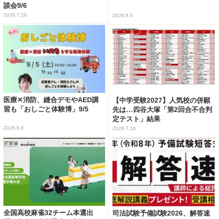
談会9/6
2026.7.28
2026.8.5
医療✕消防、縫合デモやAED講
【中学受験2027】人気校の併願
習も「おしごと体験博」9/5
先は…四谷大塚「第2回合不合判
定テスト」結果
2026.8.6
2026.7.16
全国高校麻雀32チーム本選出
司法試験予備試験2026、解答速