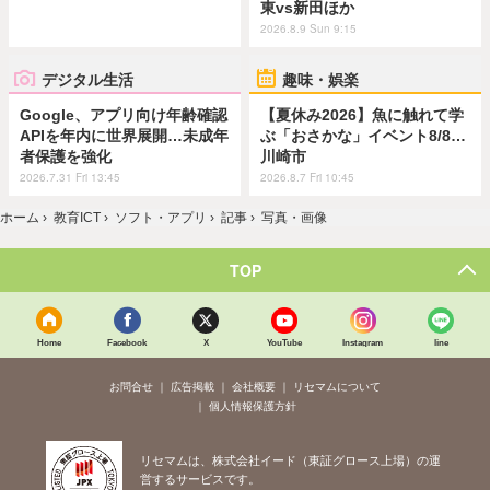
東vs新田ほか
2026.8.9 Sun 9:15
デジタル生活
趣味・娯楽
Google、アプリ向け年齢確認
【夏休み2026】魚に触れて学
APIを年内に世界展開…未成年
ぶ「おさかな」イベント8/8…
者保護を強化
川崎市
2026.7.31 Fri 13:45
2026.8.7 Fri 10:45
ホーム
›
教育ICT
›
ソフト・アプリ
›
記事
›
写真・画像
TOP
Home
Facebook
X
YouTube
Instagram
line
お問合せ
広告掲載
会社概要
リセマムについて
個人情報保護方針
リセマムは、株式会社イード（東証グロース上場）の運
営するサービスです。