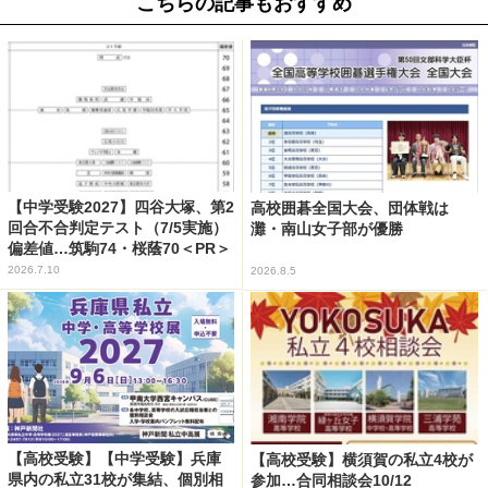
こちらの記事もおすすめ
【中学受験2027】四谷大塚、第2
高校囲碁全国大会、団体戦は
回合不合判定テスト（7/5実施）
灘・南山女子部が優勝
偏差値…筑駒74・桜蔭70＜PR＞
2026.7.10
2026.8.5
【高校受験】【中学受験】兵庫
【高校受験】横須賀の私立4校が
県内の私立31校が集結、個別相
参加…合同相談会10/12