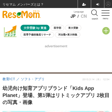
リセマム メンバーズ
Language
JP
/
CN
menu
search
大学受験 by 東進
医学部
東大受験
医専予備校徹底リサーチ
河合塾×東大特集
親子で考える大学選び
高校受験
中学受験
小学校受験
advertisement
共通テスト
夏休み
8月開催学校説明会・相談会
8月開催イベント・WS
全国公立高校 過去問
人気記事
自由研究教材（小学生向け）
自由研究教材（中学生向け）
ランキング
教育ICT
ソフト・アプリ
2013.3.14（木） 12:54
幼児向け知育アプリブランド「Kids App
Planet」登場、第1弾はリトミックアプリ 2枚目
の写真・画像