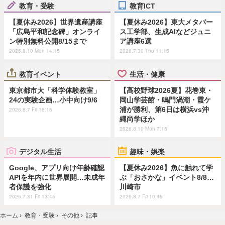
教育・受験
教育ICT
【夏休み2026】世界遺産講座
【夏休み2026】東大メタバー
「広島平和記念碑」オンライ
ス工学部、生成AIなどジュニ
ン特別無料公開8/15まで
ア講座6選
2026.8.10 Mon 14:15
2026.7.30 Thu 11:15
教育イベント
生活・健康
東京都市大「科学体験教室」
【高校野球2026夏】花巻東・
24の実験企画…小中向け9/6
岡山学芸館・鳴門渦潮・霞ケ
浦が勝利、第6日は横浜vs沖
2026.8.7 Fri 18:15
縄尚学ほか
2026.8.10 Mon 7:15
デジタル生活
趣味・娯楽
Google、アプリ向け年齢確認
【夏休み2026】魚に触れて学
APIを年内に世界展開…未成年
ぶ「おさかな」イベント8/8…
者保護を強化
川崎市
2026.7.31 Fri 13:45
2026.8.7 Fri 10:45
ホーム
›
教育・受験
›
その他
›
記事