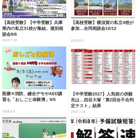
【高校受験】【中学受験】兵庫
【高校受験】横須賀の私立4校が
県内の私立31校が集結、個別相
参加…合同相談会10/12
談会9/6
2026.7.28
2026.8.5
医療✕消防、縫合デモやAED講
【中学受験2027】人気校の併願
習も「おしごと体験博」9/5
先は…四谷大塚「第2回合不合判
定テスト」結果
2026.8.6
2026.7.16