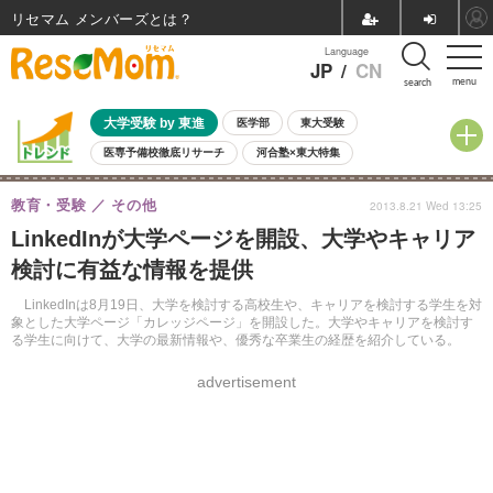
リセマム メンバーズ
Language
JP
/
CN
menu
search
大学受験 by 東進
医学部
東大受験
医専予備校徹底リサーチ
河合塾×東大特集
親子で考える大学選び
高校受験
中学受験
小学校受験
教育・受験
その他
2013.8.21 Wed 13:25
共通テスト
夏休み
8月開催学校説明会・相談会
LinkedInが大学ページを開設、大学やキャリア
8月開催イベント・WS
全国公立高校 過去問
人気記事
検討に有益な情報を提供
自由研究教材（小学生向け）
自由研究教材（中学生向け）
ランキング
LinkedInは8月19日、大学を検討する高校生や、キャリアを検討する学生を対
象とした大学ページ「カレッジページ」を開設した。大学やキャリアを検討す
る学生に向けて、大学の最新情報や、優秀な卒業生の経歴を紹介している。
advertisement