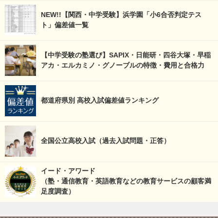
NEW!!【関西・中学受験】浜学園「小6合否判定テス
ト」偏差値一覧
【中学受験の塾選び】SAPIX・日能研・四谷大塚・早稲
アカ・エルカミノ・グノーブルの特徴・費用と合格力
都道府県別 高校入試偏差値ランキング
全国公立高校入試（過去入試問題・正答）
イード・アワード
（塾・通信教育・英語教育などの教育サービスの顧客満
足度調査）