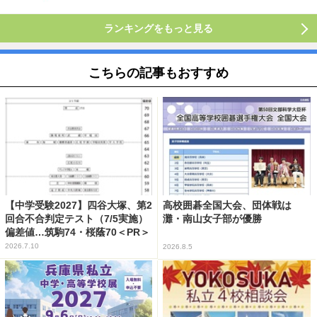
ランキングをもっと見る
こちらの記事もおすすめ
【中学受験2027】四谷大塚、第2
高校囲碁全国大会、団体戦は
回合不合判定テスト（7/5実施）
灘・南山女子部が優勝
偏差値…筑駒74・桜蔭70＜PR＞
2026.7.10
2026.8.5