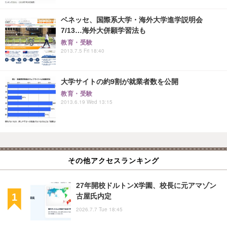
ベネッセ、国際系大学・海外大学進学説明会
7/13…海外大併願学習法も
教育・受験
2013.7.5 Fri 18:40
大学サイトの約9割が就業者数を公開
教育・受験
2013.6.19 Wed 13:15
その他アクセスランキング
27年開校ドルトンX学園、校長に元アマゾン
古屋氏内定
2026.7.7 Tue 18:45