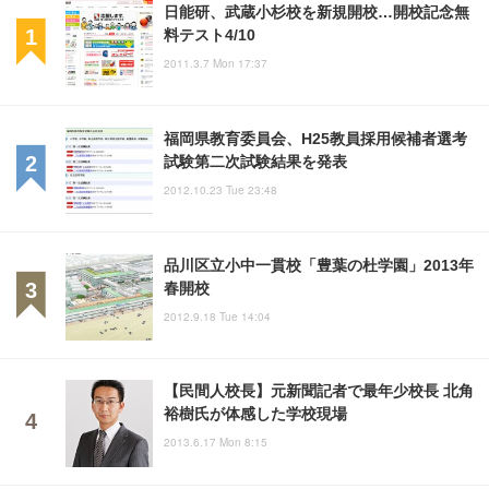
日能研、武蔵小杉校を新規開校…開校記念無
料テスト4/10
2011.3.7 Mon 17:37
福岡県教育委員会、H25教員採用候補者選考
試験第二次試験結果を発表
2012.10.23 Tue 23:48
品川区立小中一貫校「豊葉の杜学園」2013年
春開校
2012.9.18 Tue 14:04
【民間人校長】元新聞記者で最年少校長 北角
裕樹氏が体感した学校現場
2013.6.17 Mon 8:15