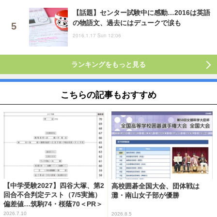
【話題】センター試験中に感動…2016は英語
の物語文、過去にはデュークで涙も
2016.1.17 Sun 12:06
ランキングをもっと見る
こちらの記事もおすすめ
【中学受験2027】四谷大塚、第2
高校囲碁全国大会、団体戦は
回合不合判定テスト（7/5実施）
灘・南山女子部が優勝
偏差値…筑駒74・桜蔭70＜PR＞
2026.7.10
2026.8.5