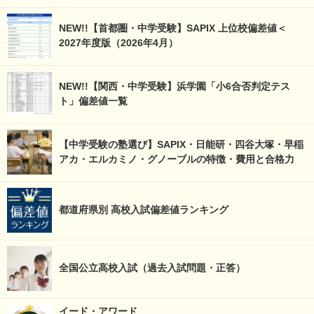
NEW!!【首都圏・中学受験】SAPIX 上位校偏差値＜
2027年度版（2026年4月）
NEW!!【関西・中学受験】浜学園「小6合否判定テス
ト」偏差値一覧
【中学受験の塾選び】SAPIX・日能研・四谷大塚・早稲
アカ・エルカミノ・グノーブルの特徴・費用と合格力
都道府県別 高校入試偏差値ランキング
全国公立高校入試（過去入試問題・正答）
イード・アワード