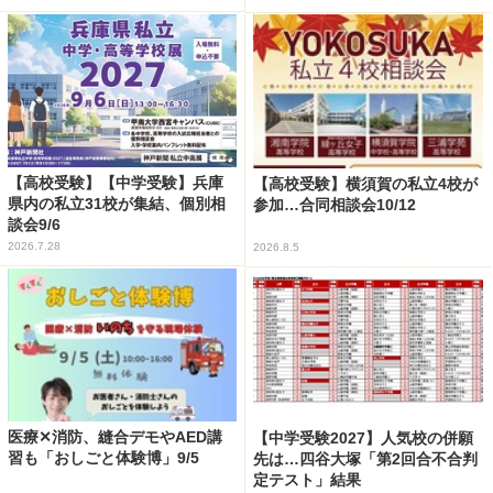
【高校受験】【中学受験】兵庫
【高校受験】横須賀の私立4校が
県内の私立31校が集結、個別相
参加…合同相談会10/12
談会9/6
2026.7.28
2026.8.5
医療✕消防、縫合デモやAED講
【中学受験2027】人気校の併願
習も「おしごと体験博」9/5
先は…四谷大塚「第2回合不合判
定テスト」結果