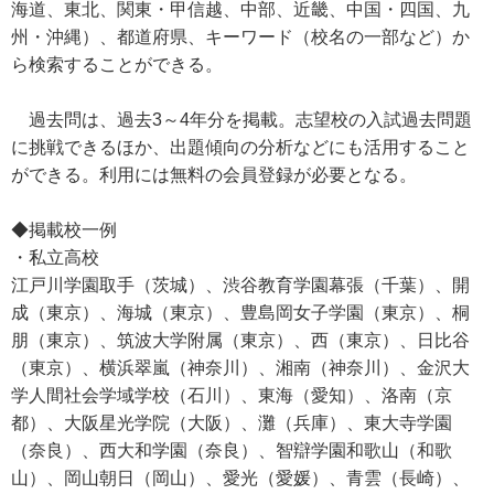
海道、東北、関東・甲信越、中部、近畿、中国・四国、九
州・沖縄）、都道府県、キーワード（校名の一部など）か
ら検索することができる。
過去問は、過去3～4年分を掲載。志望校の入試過去問題
に挑戦できるほか、出題傾向の分析などにも活用すること
ができる。利用には無料の会員登録が必要となる。
◆掲載校一例
・私立高校
江戸川学園取手（茨城）、渋谷教育学園幕張（千葉）、開
成（東京）、海城（東京）、豊島岡女子学園（東京）、桐
朋（東京）、筑波大学附属（東京）、西（東京）、日比谷
（東京）、横浜翠嵐（神奈川）、湘南（神奈川）、金沢大
学人間社会学域学校（石川）、東海（愛知）、洛南（京
都）、大阪星光学院（大阪）、灘（兵庫）、東大寺学園
（奈良）、西大和学園（奈良）、智辯学園和歌山（和歌
山）、岡山朝日（岡山）、愛光（愛媛）、青雲（長崎）、