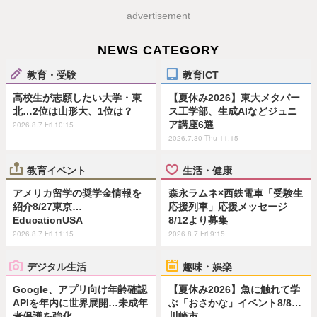
advertisement
NEWS CATEGORY
教育・受験
教育ICT
高校生が志願したい大学・東
【夏休み2026】東大メタバー
北…2位は山形大、1位は？
ス工学部、生成AIなどジュニ
ア講座6選
2026.8.7 Fri 10:15
2026.7.30 Thu 11:15
教育イベント
生活・健康
アメリカ留学の奨学金情報を
森永ラムネ×西鉄電車「受験生
紹介8/27東京…
応援列車」応援メッセージ
EducationUSA
8/12より募集
2026.8.7 Fri 11:15
2026.8.7 Fri 9:15
デジタル生活
趣味・娯楽
Google、アプリ向け年齢確認
【夏休み2026】魚に触れて学
APIを年内に世界展開…未成年
ぶ「おさかな」イベント8/8…
者保護を強化
川崎市