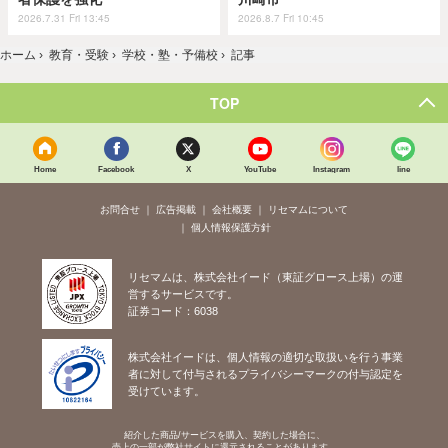
2026.7.31 Fri 13:45
2026.8.7 Fri 10:45
ホーム
›
教育・受験
›
学校・塾・予備校
›
記事
TOP
Home
Facebook
X
YouTube
Instagram
line
お問合せ
広告掲載
会社概要
リセマムについて
個人情報保護方針
リセマムは、株式会社イード（東証グロース上場）の運
営するサービスです。
証券コード：6038
株式会社イードは、個人情報の適切な取扱いを行う事業
者に対して付与されるプライバシーマークの付与認定を
受けています。
紹介した商品/サービスを購入、契約した場合に、
売上の一部が弊社サイトに還元されることがあります。