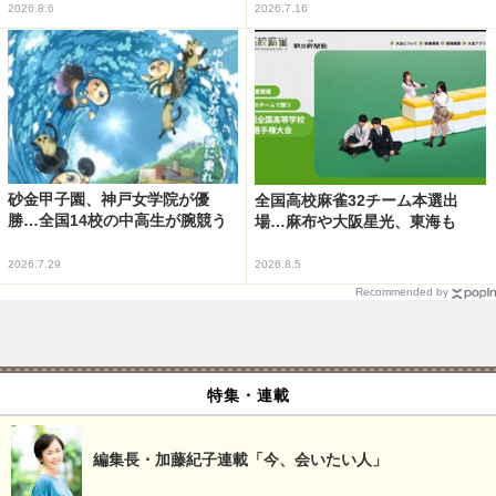
2026.8.6
2026.7.16
砂金甲子園、神戸女学院が優
全国高校麻雀32チーム本選出
勝…全国14校の中高生が腕競う
場…麻布や大阪星光、東海も
2026.7.29
2026.8.5
Recommended by
特集・連載
編集長・加藤紀子連載「今、会いたい人」