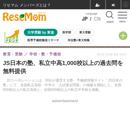
リセマム メンバーズ
Language
JP
/
CN
menu
search
大学受験 by 東進
医学部
東大受験
医専予備校徹底リサーチ
河合塾×東大特集
親子で考える大学選び
高校受験
中学受験
小学校受験
教育・受験
学校・塾・予備校
2013.10.29 Tue 19:21
共通テスト
夏休み
8月開催学校説明会・相談会
JS日本の塾、私立中高1,000校以上の過去問を
8月開催イベント・WS
全国公立高校 過去問
人気記事
無料提供
自由研究教材（小学生向け）
自由研究教材（中学生向け）
ランキング
JSコーポレーションは、同社が運営する塾・予備校情報サイト「JS日本の
塾」にて、全国私立高校・中学の「入試過去問題」の掲載を開始した。全国
600校以上の私立高校と、全国400校以上の私立中学校を掲載。
advertisement