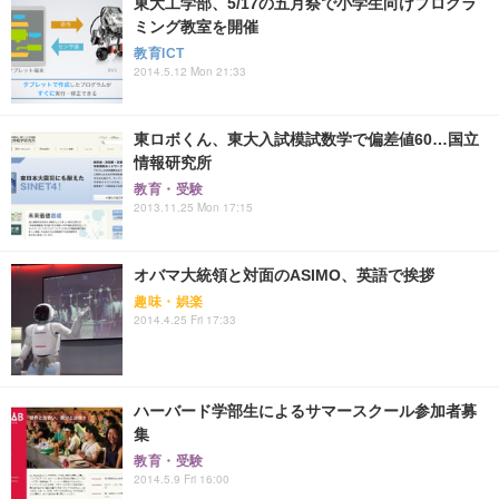
東大工学部、5/17の五月祭で小学生向けプログラ
ミング教室を開催
教育ICT
2014.5.12 Mon 21:33
東ロボくん、東大入試模試数学で偏差値60…国立
情報研究所
教育・受験
2013.11.25 Mon 17:15
オバマ大統領と対面のASIMO、英語で挨拶
趣味・娯楽
2014.4.25 Fri 17:33
ハーバード学部生によるサマースクール参加者募
集
教育・受験
2014.5.9 Fri 16:00