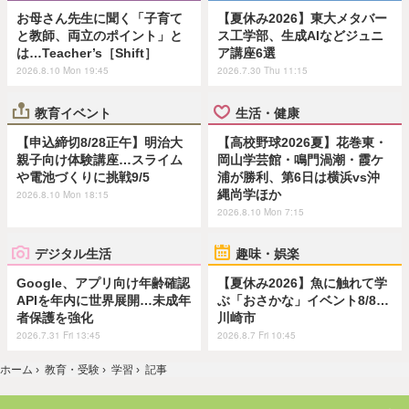
お母さん先生に聞く「子育て
【夏休み2026】東大メタバー
と教師、両立のポイント」と
ス工学部、生成AIなどジュニ
は…Teacher’s［Shift］
ア講座6選
2026.8.10 Mon 19:45
2026.7.30 Thu 11:15
教育イベント
生活・健康
【申込締切8/28正午】明治大
【高校野球2026夏】花巻東・
親子向け体験講座…スライム
岡山学芸館・鳴門渦潮・霞ケ
や電池づくりに挑戦9/5
浦が勝利、第6日は横浜vs沖
縄尚学ほか
2026.8.10 Mon 18:15
2026.8.10 Mon 7:15
デジタル生活
趣味・娯楽
Google、アプリ向け年齢確認
【夏休み2026】魚に触れて学
APIを年内に世界展開…未成年
ぶ「おさかな」イベント8/8…
者保護を強化
川崎市
2026.7.31 Fri 13:45
2026.8.7 Fri 10:45
ホーム
›
教育・受験
›
学習
›
記事