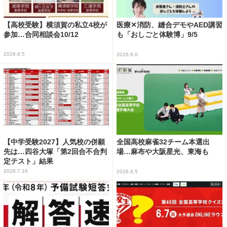
【高校受験】横須賀の私立4校が
医療✕消防、縫合デモやAED講習
参加…合同相談会10/12
も「おしごと体験博」9/5
2026.8.5
2026.8.6
【中学受験2027】人気校の併願
全国高校麻雀32チーム本選出
先は…四谷大塚「第2回合不合判
場…麻布や大阪星光、東海も
定テスト」結果
2026.7.16
2026.8.5