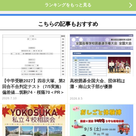
ランキングをもっと見る
こちらの記事もおすすめ
【中学受験2027】四谷大塚、第2
高校囲碁全国大会、団体戦は
回合不合判定テスト（7/5実施）
灘・南山女子部が優勝
偏差値…筑駒74・桜蔭70＜PR＞
2026.7.10
2026.8.5