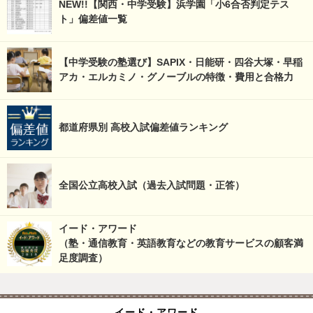
NEW!!【関西・中学受験】浜学園「小6合否判定テス
ト」偏差値一覧
【中学受験の塾選び】SAPIX・日能研・四谷大塚・早稲
アカ・エルカミノ・グノーブルの特徴・費用と合格力
都道府県別 高校入試偏差値ランキング
全国公立高校入試（過去入試問題・正答）
イード・アワード
（塾・通信教育・英語教育などの教育サービスの顧客満
足度調査）
イード・アワード