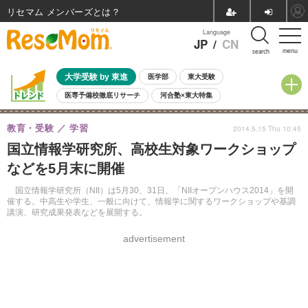
リセマム メンバーズ
Language
JP
/
CN
menu
search
大学受験 by 東進
医学部
東大受験
医専予備校徹底リサーチ
河合塾×東大特集
親子で考える大学選び
高校受験
中学受験
小学校受験
教育・受験
学習
2014.5.15 Thu 10:45
共通テスト
夏休み
8月開催学校説明会・相談会
国立情報学研究所、高校生対象ワークショップ
8月開催イベント・WS
全国公立高校 過去問
人気記事
などを5月末に開催
自由研究教材（小学生向け）
自由研究教材（中学生向け）
ランキング
国立情報学研究所（NII）は5月30、31日、「NIIオープンハウス2014」を開
催する。中高生や学生、一般に向けて、情報学に関するワークショップや基調
講演、研究成果発表などを展開する。
advertisement