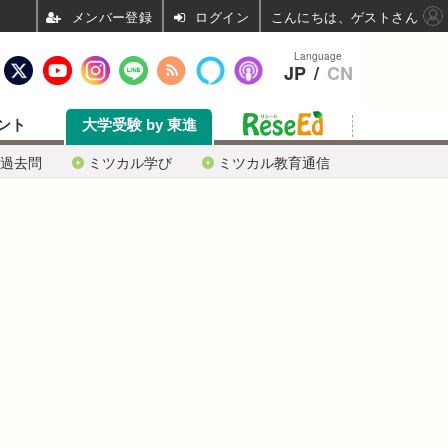
ログイン
こんにちは、ゲストさん
Language
JP
/
CN
ント
大学受験 by 東進
過去問
ミツカル学び
ミツカル教育通信