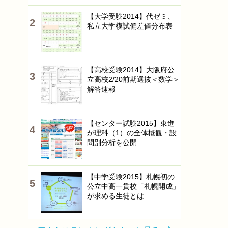
【大学受験2014】代ゼミ、
私立大学模試偏差値分布表
【高校受験2014】大阪府公
立高校2/20前期選抜＜数学＞
解答速報
【センター試験2015】東進
が理科（1）の全体概観・設
問別分析を公開
【中学受験2015】札幌初の
公立中高一貫校「札幌開成」
が求める生徒とは