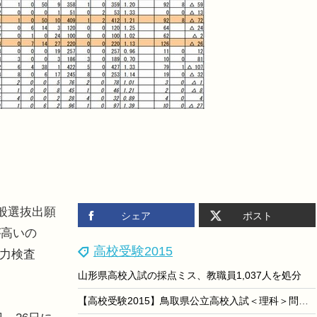
般選抜出願
シェア
ポスト
が高いの
高校受験2015
学力検査
山形県高校入試の採点ミス、教職員1,037人を処分
【高校受験2015】鳥取県公立高校入試＜理科＞問題・正答