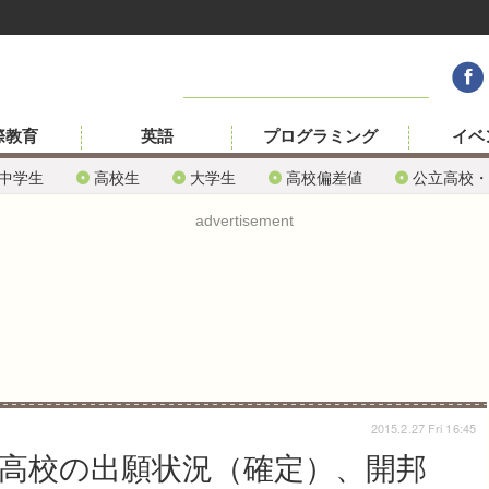
際教育
英語
プログラミング
イベ
中学生
高校生
大学生
高校偏差値
公立高校・
advertisement
2015.2.27 Fri 16:45
立高校の出願状況（確定）、開邦