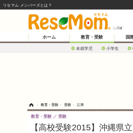
リセマム メンバーズ
ホーム
教育・受験
国
未就学児
小学生
ホーム
›
教育・受験
›
受験
›
記事
教育・受験
受験
【高校受験2015】沖縄県