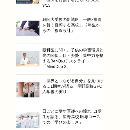
9/13
難関大受験の新戦略…一般×推薦
を賢く併願する高校1、2年生か
らの「複線設計」
眼科医に聞く、子供の学習環境と
光の関係…目・姿勢・集中力を整
えるBenQのデスクライト
「MindDuo 2」
「世界とつながる自分」を見つけ
る…1期生が語る、星野高校GFC
入学後の実り
日ごとに増す医師への憧れ…1期
生が語る、星野高校 医専コース
での「学びの楽しさ」