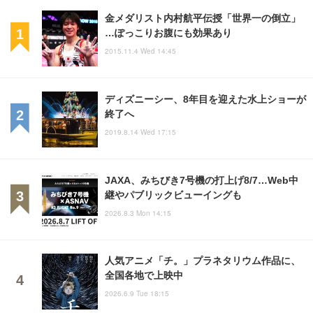
金メダリスト内村航平伝授「世界一の倒立」
…ぽっこりお腹にも効果あり
2015.11.4 Wed 14:45
ディズニーシー、8年目を迎えた水上ショーが
終了へ
2019.8.14 Wed 17:15
JAXA、みちびき7号機の打上げ8/7…Web中
継やパブリックビューイングも
2026.8.3 Mon 14:15
人気アニメ「チ。」プラネタリウム作品に、
全国各地で上映中
2026.6.9 Tue 18:15