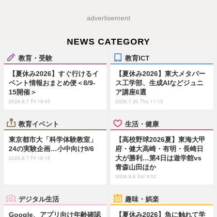
advertisement
NEWS CATEGORY
教育・受験
教育ICT
【夏休み2026】すぐ行けるイ
【夏休み2026】東大メタバー
ベント情報おまとめ便＜8/9-
ス工学部、生成AIなどジュニ
15開催＞
ア講座6選
2026.8.7 Fri 19:45
2026.7.30 Thu 11:15
教育イベント
生活・健康
東京都市大「科学体験教室」
【高校野球2026夏】東海大甲
24の実験企画…小中向け9/6
府・健大高崎・有明・長崎日
大が勝利…第4日は遊学館vs
2026.8.7 Fri 18:15
青森山田ほか
2026.8.8 Sat 9:52
デジタル生活
趣味・娯楽
Google、アプリ向け年齢確認
【夏休み2026】魚に触れて学