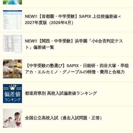
NEW!!【首都圏・中学受験】SAPIX 上位校偏差値＜
2027年度版（2026年4月）
NEW!!【関西・中学受験】浜学園「小6合否判定テス
ト」偏差値一覧
【中学受験の塾選び】SAPIX・日能研・四谷大塚・早稲
アカ・エルカミノ・グノーブルの特徴・費用と合格力
都道府県別 高校入試偏差値ランキング
全国公立高校入試（過去入試問題・正答）