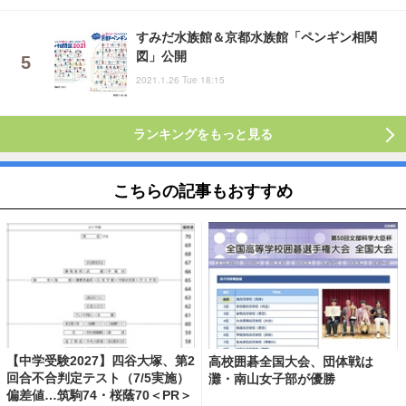
すみだ水族館＆京都水族館「ペンギン相関
図」公開
2021.1.26 Tue 18:15
ランキングをもっと見る
こちらの記事もおすすめ
【中学受験2027】四谷大塚、第2
高校囲碁全国大会、団体戦は
回合不合判定テスト（7/5実施）
灘・南山女子部が優勝
偏差値…筑駒74・桜蔭70＜PR＞