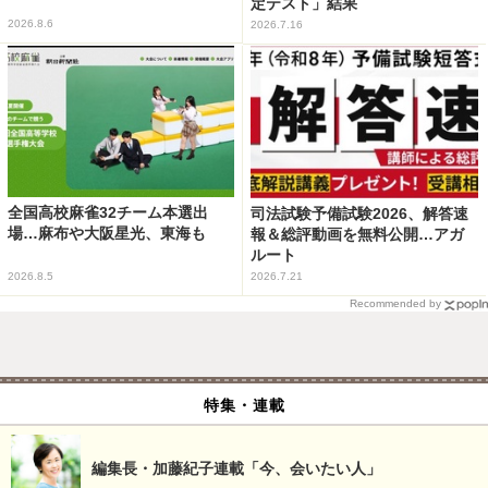
定テスト」結果
2026.8.6
2026.7.16
全国高校麻雀32チーム本選出
司法試験予備試験2026、解答速
場…麻布や大阪星光、東海も
報＆総評動画を無料公開…アガ
ルート
2026.8.5
2026.7.21
Recommended by
特集・連載
編集長・加藤紀子連載「今、会いたい人」