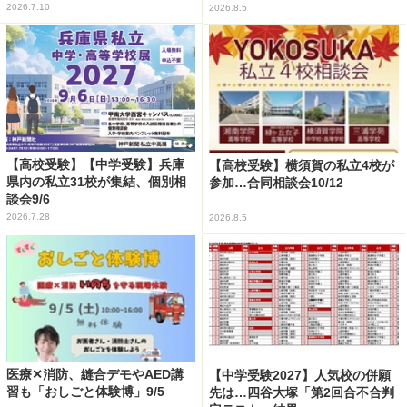
2026.7.10
2026.8.5
【高校受験】【中学受験】兵庫
【高校受験】横須賀の私立4校が
県内の私立31校が集結、個別相
参加…合同相談会10/12
談会9/6
2026.7.28
2026.8.5
医療✕消防、縫合デモやAED講
【中学受験2027】人気校の併願
習も「おしごと体験博」9/5
先は…四谷大塚「第2回合不合判