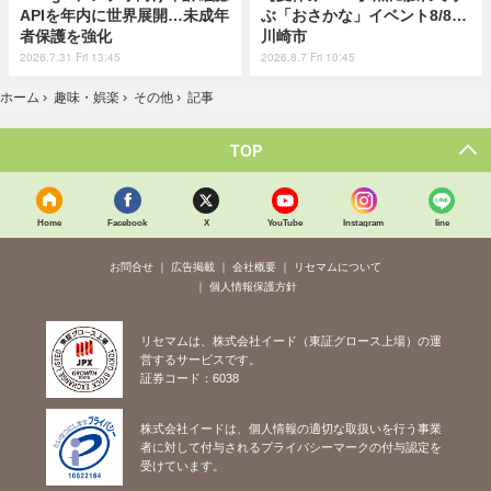
APIを年内に世界展開…未成年
ぶ「おさかな」イベント8/8…
者保護を強化
川崎市
2026.7.31 Fri 13:45
2026.8.7 Fri 10:45
ホーム
›
趣味・娯楽
›
その他
›
記事
TOP
Home
Facebook
X
YouTube
Instagram
line
お問合せ
広告掲載
会社概要
リセマムについて
個人情報保護方針
リセマムは、株式会社イード（東証グロース上場）の運
営するサービスです。
証券コード：6038
株式会社イードは、個人情報の適切な取扱いを行う事業
者に対して付与されるプライバシーマークの付与認定を
受けています。