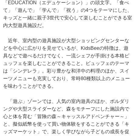
「EDUCATION（エデュケーション）」の頭文字。「食べ
て」「遊んで」「学んで」「祝う」の4つをテーマにした、
キッズと一緒に親子3世代で安心して楽しむことができる室
内大型遊具施設だ。
近年、室内型の遊具施設が大型ショッピングセンターな
どを中心に広がりを見せているが、KidsBeeの特徴は、遊
具などで遊べるだけでなく、一流シェフが手掛ける本格ビ
ュッフェを楽しむことができること。ビュッフェのテーマ
は「シンデレラ」。彩り豊かな和洋中の料理のほか、スイ
ーツメニューも充実しており、常時80種類以上のメニュー
を味わうことができる。
「遊ぶ」ゾーンでは、人気の室内遊具のほか、ボルダリ
ングや大型スライダーなど、森をモチーフにした施設内で
心と体を育む「冒険の森～キャッスルアドベンチャー～」
と、擬似紙幣を使って買い物体験をすることができる「キ
ッズマーケット」で、楽しく学びながら子どもの成長を促