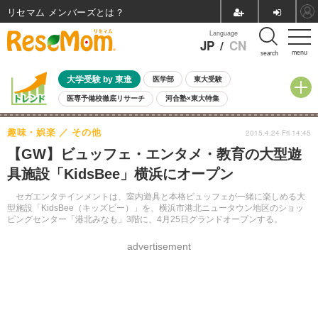
リセマム メンバーズ
Language
JP
/
CN
menu
search
大学受験 by 東進
医学部
東大受験
医専予備校徹底リサーチ
河合塾×東大特集
親子で考える大学選び
高校受験
中学受験
小学校受験
趣味・娯楽
その他
2015.4.24 Fri 14:45
共通テスト
夏休み
8月開催学校説明会・相談会
【GW】ビュッフェ・エンタメ・教育の大型遊
8月開催イベント・WS
全国公立高校 過去問
人気記事
具施設「KidsBee」横浜にオープン
自由研究教材（小学生向け）
自由研究教材（中学生向け）
ランキング
セガエンタテインメントは、室内遊具と本格ビュッフェが一緒に楽しめる大
型施設「KidsBee（キッズビー）」を、横浜市港北ニュータウン地区のショッ
ピングセンター「港北みなも」3階に、4月25日グランドオープンする。
advertisement