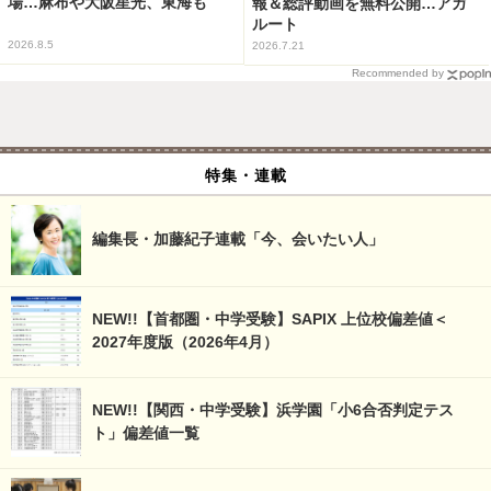
場…麻布や大阪星光、東海も
報＆総評動画を無料公開…アガ
ルート
2026.8.5
2026.7.21
Recommended by
特集・連載
編集長・加藤紀子連載「今、会いたい人」
NEW!!【首都圏・中学受験】SAPIX 上位校偏差値＜
2027年度版（2026年4月）
NEW!!【関西・中学受験】浜学園「小6合否判定テス
ト」偏差値一覧