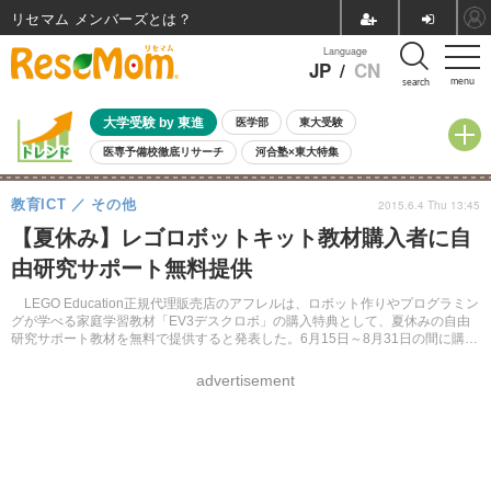
リセマム メンバーズ
Language
JP
/
CN
menu
search
大学受験 by 東進
医学部
東大受験
医専予備校徹底リサーチ
河合塾×東大特集
親子で考える大学選び
高校受験
中学受験
小学校受験
教育ICT
その他
2015.6.4 Thu 13:45
共通テスト
夏休み
8月開催学校説明会・相談会
【夏休み】レゴロボットキット教材購入者に自
8月開催イベント・WS
全国公立高校 過去問
人気記事
由研究サポート無料提供
自由研究教材（小学生向け）
自由研究教材（中学生向け）
ランキング
LEGO Education正規代理販売店のアフレルは、ロボット作りやプログラミン
グが学べる家庭学習教材「EV3デスクロボ」の購入特典として、夏休みの自由
研究サポート教材を無料で提供すると発表した。6月15日～8月31日の間に購入
した人が対象。
advertisement