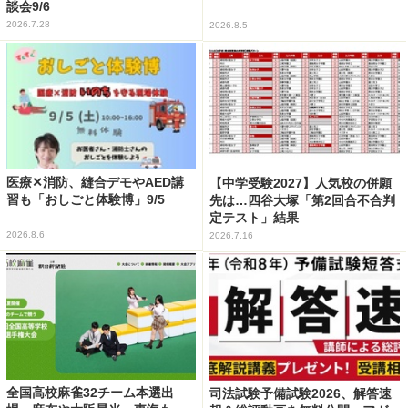
談会9/6
2026.7.28
2026.8.5
医療✕消防、縫合デモやAED講
【中学受験2027】人気校の併願
習も「おしごと体験博」9/5
先は…四谷大塚「第2回合不合判
定テスト」結果
2026.8.6
2026.7.16
全国高校麻雀32チーム本選出
司法試験予備試験2026、解答速