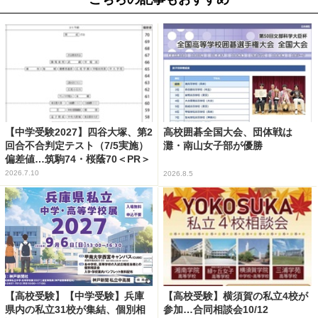
【中学受験2027】四谷大塚、第2
高校囲碁全国大会、団体戦は
回合不合判定テスト（7/5実施）
灘・南山女子部が優勝
偏差値…筑駒74・桜蔭70＜PR＞
2026.7.10
2026.8.5
【高校受験】【中学受験】兵庫
【高校受験】横須賀の私立4校が
県内の私立31校が集結、個別相
参加…合同相談会10/12