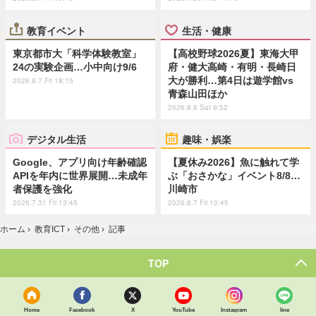
教育イベント
生活・健康
東京都市大「科学体験教室」
【高校野球2026夏】東海大甲
24の実験企画…小中向け9/6
府・健大高崎・有明・長崎日
大が勝利…第4日は遊学館vs
2026.8.7 Fri 18:15
青森山田ほか
2026.8.8 Sat 9:52
デジタル生活
趣味・娯楽
Google、アプリ向け年齢確認
【夏休み2026】魚に触れて学
APIを年内に世界展開…未成年
ぶ「おさかな」イベント8/8…
者保護を強化
川崎市
2026.7.31 Fri 13:45
2026.8.7 Fri 10:45
ホーム
›
教育ICT
›
その他
›
記事
TOP
Home
Facebook
X
YouTube
Instagram
line