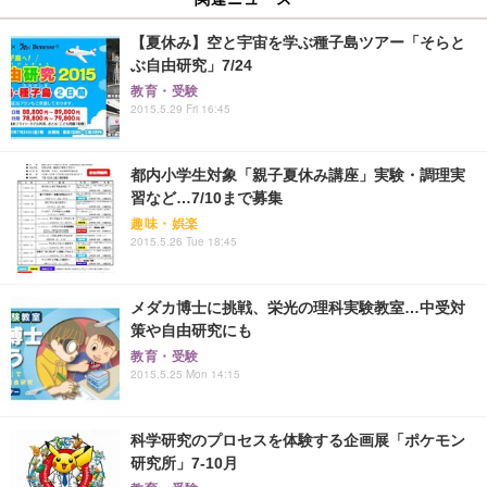
【夏休み】空と宇宙を学ぶ種子島ツアー「そらと
ぶ自由研究」7/24
教育・受験
2015.5.29 Fri 16:45
都内小学生対象「親子夏休み講座」実験・調理実
習など…7/10まで募集
趣味・娯楽
2015.5.26 Tue 18:45
メダカ博士に挑戦、栄光の理科実験教室…中受対
策や自由研究にも
教育・受験
2015.5.25 Mon 14:15
科学研究のプロセスを体験する企画展「ポケモン
研究所」7-10月