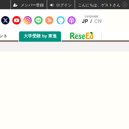
ログイン
こんにちは、ゲストさん
Language
JP
/
CN
ント
大学受験 by 東進