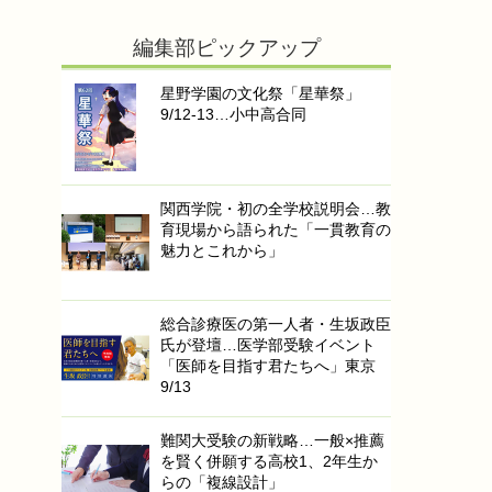
編集部ピックアップ
星野学園の文化祭「星華祭」
9/12-13…小中高合同
関西学院・初の全学校説明会…教
育現場から語られた「一貫教育の
魅力とこれから」
総合診療医の第一人者・生坂政臣
氏が登壇…医学部受験イベント
「医師を目指す君たちへ」東京
9/13
難関大受験の新戦略…一般×推薦
を賢く併願する高校1、2年生か
らの「複線設計」