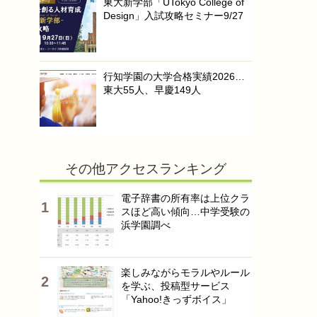
東大新学部「UTokyo College of
Design」入試攻略セミナー9/27
行知学園の大学合格実績2026…
東大55人、早慶149人
その他アクセスランキング
電子辞書の所有率は上位クラ
スほど高い傾向…中学受験の
浜学園調べ
楽しみながらモラルやルール
を学ぶ、投稿型サービス
「Yahoo!きっずボイス」