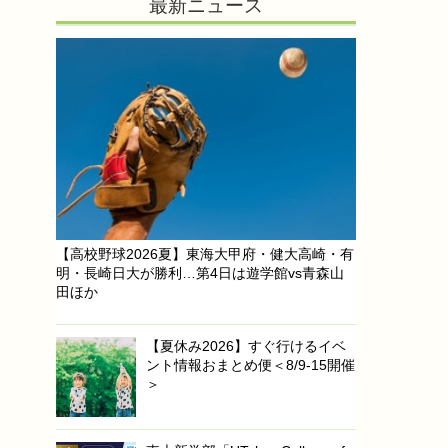
最新ニュース
【高校野球2026夏】東海大甲府・健大高崎・有
明・長崎日大が勝利…第4日は遊学館vs青森山
田ほか
【夏休み2026】すぐ行けるイベ
ント情報おまとめ便＜8/9-15開催
＞