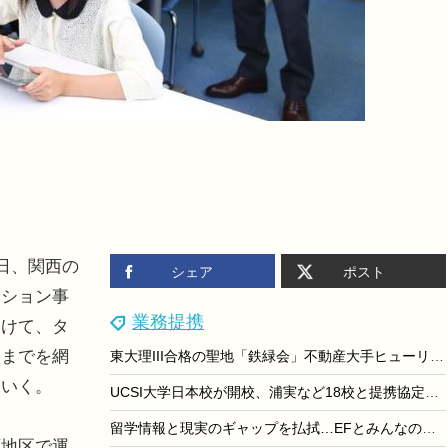
日、関西の
シェア
ポスト
ーション事
業務提携
向けて、タ
援までを網
東大理III合格の聖地「鉄緑会」不動産大手ヒューリックが買収へ…その狙いとは？
ていく。
UCSI大学日本校が開校、浦実など18校と提携協定を締結
留学情報と現実のギャップを払拭…EFとみんなの留学部が連携
地区で運