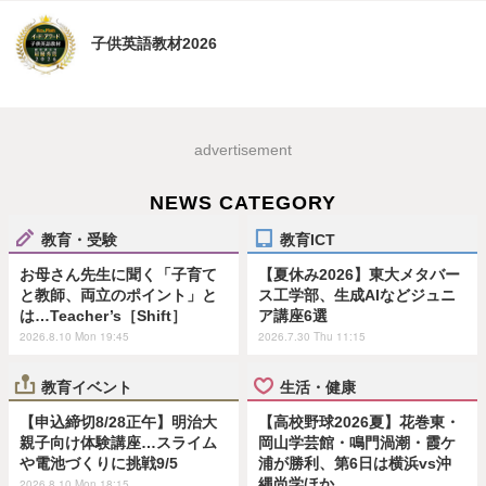
子供英語教材2026
advertisement
NEWS CATEGORY
教育・受験
教育ICT
お母さん先生に聞く「子育て
【夏休み2026】東大メタバー
と教師、両立のポイント」と
ス工学部、生成AIなどジュニ
は…Teacher’s［Shift］
ア講座6選
2026.8.10 Mon 19:45
2026.7.30 Thu 11:15
教育イベント
生活・健康
【申込締切8/28正午】明治大
【高校野球2026夏】花巻東・
親子向け体験講座…スライム
岡山学芸館・鳴門渦潮・霞ケ
や電池づくりに挑戦9/5
浦が勝利、第6日は横浜vs沖
縄尚学ほか
2026.8.10 Mon 18:15