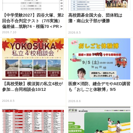
【中学受験2027】四谷大塚、第2
高校囲碁全国大会、団体戦は
回合不合判定テスト（7/5実施）
灘・南山女子部が優勝
偏差値…筑駒74・桜蔭70＜PR＞
2026.7.10
2026.8.5
【高校受験】横須賀の私立4校が
医療✕消防、縫合デモやAED講習
参加…合同相談会10/12
も「おしごと体験博」9/5
2026.8.5
2026.8.6