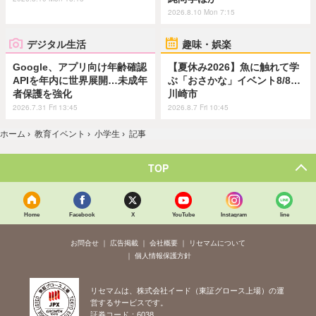
2026.8.10 Mon 7:15
デジタル生活
趣味・娯楽
Google、アプリ向け年齢確認
【夏休み2026】魚に触れて学
APIを年内に世界展開…未成年
ぶ「おさかな」イベント8/8…
者保護を強化
川崎市
2026.7.31 Fri 13:45
2026.8.7 Fri 10:45
ホーム
›
教育イベント
›
小学生
›
記事
TOP
Home
Facebook
X
YouTube
Instagram
line
お問合せ
広告掲載
会社概要
リセマムについて
個人情報保護方針
リセマムは、株式会社イード（東証グロース上場）の運
営するサービスです。
証券コード：6038