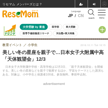
リセマム メンバーズ
Language
JP
/
CN
menu
search
大学受験 by 東進
医学部
東大受験
医専予備校徹底リサーチ
河合塾×東大特集
親子で考える大学選び
高校受験
中学受験
小学校受験
教育イベント
小学生
2016.10.11 Tue 16:15
共通テスト
夏休み
8月開催学校説明会・相談会
美しい冬の星座を親子で…日本女子大附属中高
8月開催イベント・WS
全国公立高校 過去問
人気記事
「天体観望会」12/3
自由研究教材（小学生向け）
自由研究教材（中学生向け）
ランキング
日本女子大学附属中学校・高等学校は12月3日、「親子天体観望会」を開催
する。美しい冬の星座などを親子で観察するほか、宇宙をテーマとした講演も
ある。対象は、小中学生と保護者100名。参加無料。事前申込制。
advertisement