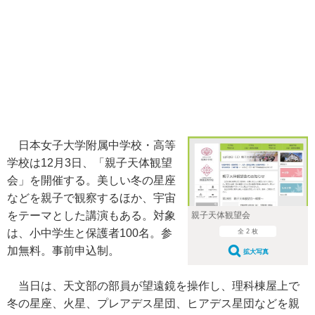
日本女子大学附属中学校・高等
学校は12月3日、「親子天体観望
会」を開催する。美しい冬の星座
などを親子で観察するほか、宇宙
をテーマとした講演もある。対象
親子天体観望会
は、小中学生と保護者100名。参
全 2 枚
加無料。事前申込制。
拡大写真
当日は、天文部の部員が望遠鏡を操作し、理科棟屋上で
冬の星座、火星、プレアデス星団、ヒアデス星団などを親