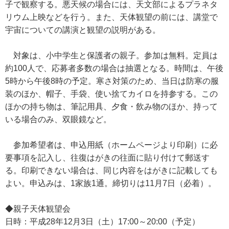
子で観察する。悪天候の場合には、天文部によるプラネタ
リウム上映などを行う。また、天体観望の前には、講堂で
宇宙についての講演と観望の説明がある。
対象は、小中学生と保護者の親子。参加は無料。定員は
約100人で、応募者多数の場合は抽選となる。時間は、午後
5時から午後8時の予定。寒さ対策のため、当日は防寒の服
装のほか、帽子、手袋、使い捨てカイロを持参する。この
ほかの持ち物は、筆記用具、夕食・飲み物のほか、持って
いる場合のみ、双眼鏡など。
参加希望者は、申込用紙（ホームページより印刷）に必
要事項を記入し、往復はがきの往面に貼り付けて郵送す
る。印刷できない場合は、同じ内容をはがきに記載しても
よい。申込みは、1家族1通。締切りは11月7日（必着）。
◆親子天体観望会
日時：平成28年12月3日（土）17:00～20:00（予定）