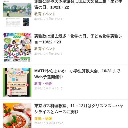
施設公開や天体望遠会…国立天文台三鷹「星と宇
宙の日」10/21・22
教育イベント
2016.10.4 Tue 14:45
実験数は過去最多「化学の日」子ども化学実験シ
ョー10/22・23
教育イベント
2016.10.4 Tue 20:45
MATHやらまいか…小学生算数大会、10/31まで
Web予選開催中
教育・受験
2016.10.6 Thu 16:15
東京ガス料理教室、11・12月はクリスマス…ハヤ
シライスとムースに挑戦
趣味・娯楽
2016.10.5 Wed 17:45