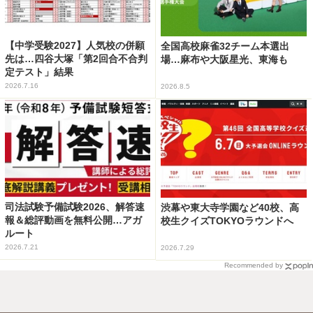
【中学受験2027】人気校の併願
全国高校麻雀32チーム本選出
先は…四谷大塚「第2回合不合判
場…麻布や大阪星光、東海も
定テスト」結果
2026.7.16
2026.8.5
司法試験予備試験2026、解答速
渋幕や東大寺学園など40校、高
報＆総評動画を無料公開…アガ
校生クイズTOKYOラウンドへ
ルート
2026.7.21
2026.7.29
Recommended by