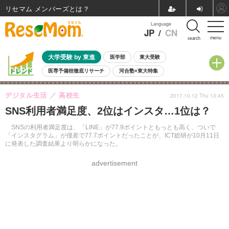
リセマム メンバーズ
Language
JP
/
CN
menu
search
大学受験 by 東進
医学部
東大受験
医専予備校徹底リサーチ
河合塾×東大特集
親子で考える大学選び
高校受験
中学受験
小学校受験
デジタル生活
高校生
2017.10.12 Thu 13:45
共通テスト
夏休み
8月開催学校説明会・相談会
SNS利用者満足度、2位はインスタ…1位は？
8月開催イベント・WS
全国公立高校 過去問
人気記事
自由研究教材（小学生向け）
自由研究教材（中学生向け）
ランキング
SNSの利用者満足度は、「LINE」が77.9ポイントともっとも高く、ついで
「インスタグラム」が僅差で77.7ポイントだったことが、ICT総研が10月11日
に発表した調査結果より明らかになった。
advertisement