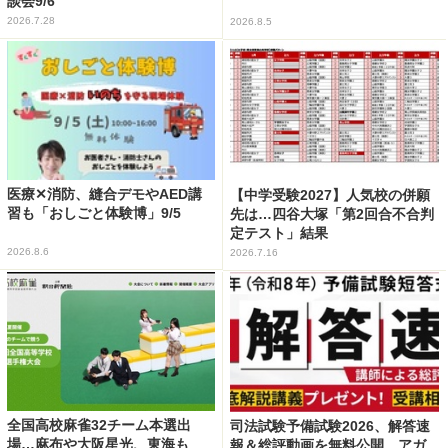
談会9/6
2026.7.28
2026.8.5
医療✕消防、縫合デモやAED講
【中学受験2027】人気校の併願
習も「おしごと体験博」9/5
先は…四谷大塚「第2回合不合判
定テスト」結果
2026.8.6
2026.7.16
全国高校麻雀32チーム本選出
司法試験予備試験2026、解答速
場…麻布や大阪星光、東海も
報＆総評動画を無料公開…アガ