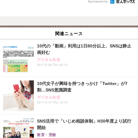
Sponsored by
関連ニュース
10代の「動画」利用は1日80分以上、SNSは静止
画好む
デジタル生活
2017.9.28 Thu 20:15
10代女子が興味を持つきっかけ「Twitter」が7
割…SNS意識調査
デジタル生活
2017.9.14 Thu 10:15
SNS活用で「いじめ相談体制」H30年度より試行
開始
教育・受験