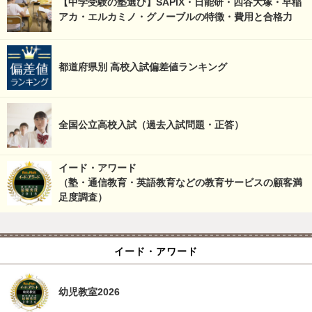
【中学受験の塾選び】SAPIX・日能研・四谷大塚・早稲
アカ・エルカミノ・グノーブルの特徴・費用と合格力
都道府県別 高校入試偏差値ランキング
全国公立高校入試（過去入試問題・正答）
イード・アワード
（塾・通信教育・英語教育などの教育サービスの顧客満
足度調査）
イード・アワード
幼児教室2026