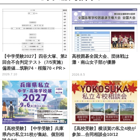
【中学受験2027】四谷大塚、第2
高校囲碁全国大会、団体戦は
回合不合判定テスト（7/5実施）
灘・南山女子部が優勝
偏差値…筑駒74・桜蔭70＜PR＞
2026.7.10
2026.8.5
【高校受験】【中学受験】兵庫
【高校受験】横須賀の私立4校が
県内の私立31校が集結、個別相
参加…合同相談会10/12