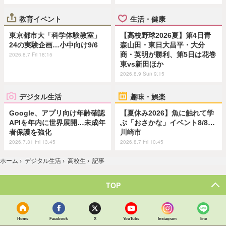
教育イベント
生活・健康
東京都市大「科学体験教室」
【高校野球2026夏】第4日青
24の実験企画…小中向け9/6
森山田・東日大昌平・大分
商・英明が勝利、第5日は花巻
2026.8.7 Fri 18:15
東vs新田ほか
2026.8.9 Sun 9:15
デジタル生活
趣味・娯楽
Google、アプリ向け年齢確認
【夏休み2026】魚に触れて学
APIを年内に世界展開…未成年
ぶ「おさかな」イベント8/8…
者保護を強化
川崎市
2026.7.31 Fri 13:45
2026.8.7 Fri 10:45
ホーム
›
デジタル生活
›
高校生
›
記事
TOP
Home
Facebook
X
YouTube
Instagram
line