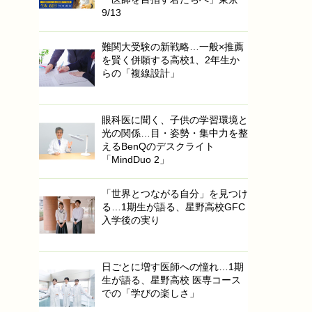
9/13
難関大受験の新戦略…一般×推薦
を賢く併願する高校1、2年生か
らの「複線設計」
眼科医に聞く、子供の学習環境と
光の関係…目・姿勢・集中力を整
えるBenQのデスクライト
「MindDuo 2」
「世界とつながる自分」を見つけ
る…1期生が語る、星野高校GFC
入学後の実り
日ごとに増す医師への憧れ…1期
生が語る、星野高校 医専コース
での「学びの楽しさ」