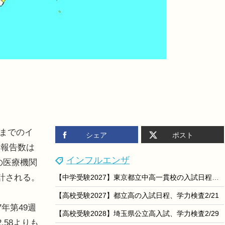
日までのイ
シェア
ポスト
り報告数は
インフルエンザ
国の医療機関
計される。
【中学受験2027】東京都立中高一貫校の入試日程…一般枠2/3
【高校受験2027】都立高の入試日程、学力検査2/21
年第49週
【高校受験2028】埼玉県公立高入試、学力検査2/29
.58よりも