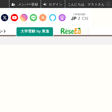
ログイン
こんにちは、ゲストさん
Language
JP
/
CN
ント
大学受験 by 東進