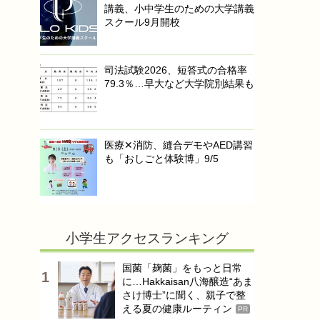
講義、小中学生のための大学講義
スクール9月開校
司法試験2026、短答式の合格率
79.3％…早大など大学院別結果も
医療✕消防、縫合デモやAED講習
も「おしごと体験博」9/5
小学生アクセスランキング
国菌「麹菌」をもっと日常
に…Hakkaisan八海醸造“あま
さけ博士”に聞く、親子で整
える夏の健康ルーティン
PR