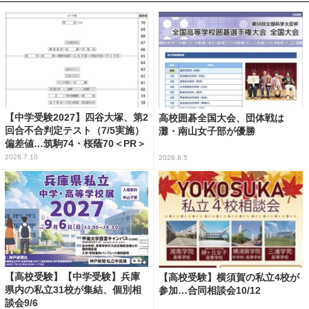
【中学受験2027】四谷大塚、第2
高校囲碁全国大会、団体戦は
回合不合判定テスト（7/5実施）
灘・南山女子部が優勝
偏差値…筑駒74・桜蔭70＜PR＞
2026.7.10
2026.8.5
【高校受験】【中学受験】兵庫
【高校受験】横須賀の私立4校が
県内の私立31校が集結、個別相
参加…合同相談会10/12
談会9/6