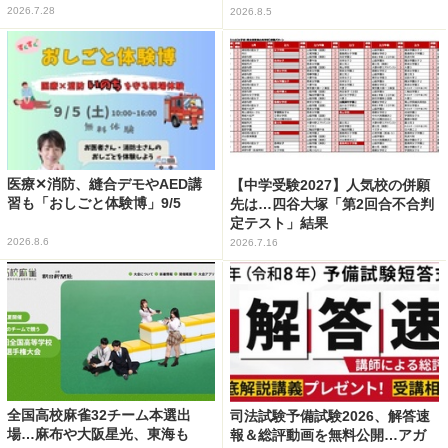
2026.7.28
2026.8.5
医療✕消防、縫合デモやAED講
【中学受験2027】人気校の併願
習も「おしごと体験博」9/5
先は…四谷大塚「第2回合不合判
定テスト」結果
2026.8.6
2026.7.16
全国高校麻雀32チーム本選出
司法試験予備試験2026、解答速
場…麻布や大阪星光、東海も
報＆総評動画を無料公開…アガ