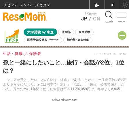
リセマム メンバーズ
Language
JP
/
CN
menu
search
大学受験 by 東進
医学部
東大受験
医専予備校徹底リサーチ
河合塾×東大特集
親子で考える大学選び
高校受験
中学受験
小学校受験
生活・健康
保護者
2017.12.21 Thu 12:15
共通テスト
夏休み
8月開催学校説明会・相談会
孫と一緒にしたいこと…旅行・会話が2位、1位
8月開催イベント・WS
全国公立高校 過去問
人気記事
は？
自由研究教材（小学生向け）
自由研究教材（中学生向け）
ランキング
シニアが孫としたいことの1位は「外食」であることがソニー生命保険の調査
より明らかになった。2位は同率で「旅行」「会話」、4位は「公園で遊ぶ」だ
った。孫のために1年間で使った金額は平均11万6,059円で、昨年より6,845円
減少した。
advertisement