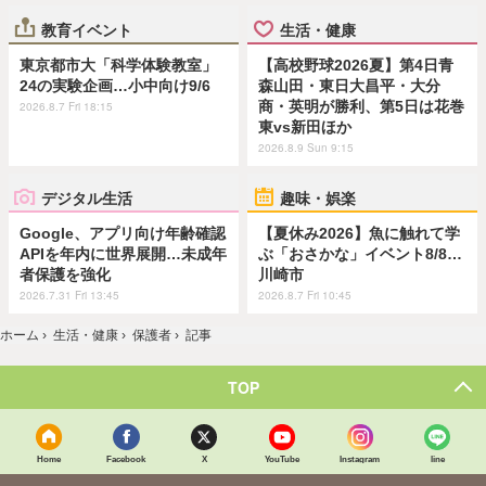
教育イベント
生活・健康
東京都市大「科学体験教室」
【高校野球2026夏】第4日青
24の実験企画…小中向け9/6
森山田・東日大昌平・大分
商・英明が勝利、第5日は花巻
2026.8.7 Fri 18:15
東vs新田ほか
2026.8.9 Sun 9:15
デジタル生活
趣味・娯楽
Google、アプリ向け年齢確認
【夏休み2026】魚に触れて学
APIを年内に世界展開…未成年
ぶ「おさかな」イベント8/8…
者保護を強化
川崎市
2026.7.31 Fri 13:45
2026.8.7 Fri 10:45
ホーム
›
生活・健康
›
保護者
›
記事
TOP
Home
Facebook
X
YouTube
Instagram
line