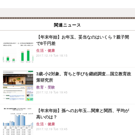
関連ニュース
【年末年始】お年玉、妥当なのはいくら？親子間
で8千円差
生活・健康
2017.12.19 Tue 18:15
3歳-小2対象、育ちと学びを継続調査…国立教育政
策研究所
教育・受験
2017.12.19 Tue 19:45
【年末年始】孫へのお年玉…関東と関西、平均が
高いのは？
生活・健康
2017.12.19 Tue 13:45