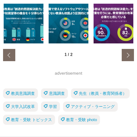
‹
1
/
2
advertisement
教員意識調査
意識調査
先生（教員・教育関係者）
大学入試改革
学習
アクティブ・ラーニング
教育・受験 トピックス
教育・受験 photo