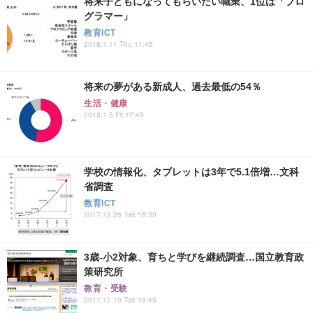
将来子どもになってもらいたい職業、1位は「プロ
グラマー」
教育ICT
2018.1.11 Thu 11:45
将来の夢がある新成人、過去最低の54％
生活・健康
2018.1.5 Fri 17:45
学校の情報化、タブレットは3年で5.1倍増…文科
省調査
教育ICT
2017.12.26 Tue 18:30
3歳-小2対象、育ちと学びを継続調査…国立教育政
策研究所
教育・受験
2017.12.19 Tue 19:45