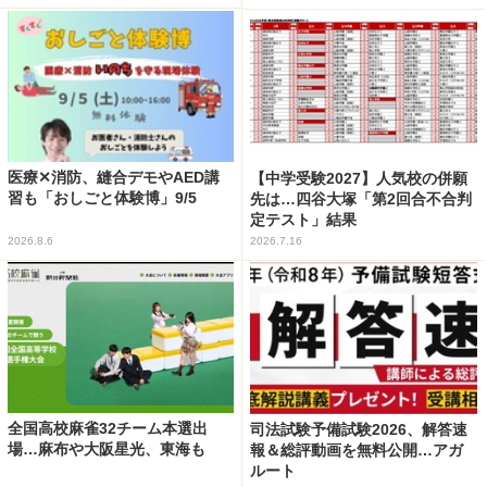
医療✕消防、縫合デモやAED講
【中学受験2027】人気校の併願
習も「おしごと体験博」9/5
先は…四谷大塚「第2回合不合判
定テスト」結果
2026.8.6
2026.7.16
全国高校麻雀32チーム本選出
司法試験予備試験2026、解答速
場…麻布や大阪星光、東海も
報＆総評動画を無料公開…アガ
ルート