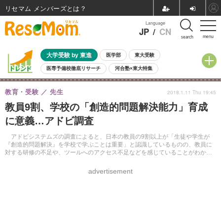
リセマム メンバーズ
Language
JP
/
CN
menu
search
大学受験 by 東進
医学部
東大受験
医専予備校徹底リサーチ
河合塾×東大特集
親子で考える大学選び
高校受験
中学受験
小学校受験
教育・受験
先生
2018.1.11 Thu 19:45
共通テスト
夏休み
8月開催学校説明会・相談会
教員9割、学校の「創造的問題解決能力」育成
8月開催イベント・WS
全国公立高校 過去問
人気記事
に意義…アドビ調査
自由研究教材（小学生向け）
自由研究教材（中学生向け）
ランキング
アドビシステムズの調査によると、日本の教員の9割以上が「生徒や学生が
『創造的問題解決』を学校で学ぶことは重要」と認識しているものの、教員に
対する研修の不足や、ツールへのアクセス不足などを感じていることがわかっ
た。
advertisement