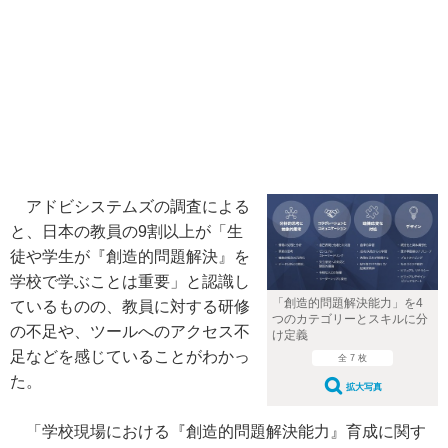
アドビシステムズの調査による
と、日本の教員の9割以上が「生
徒や学生が『創造的問題解決』を
学校で学ぶことは重要」と認識し
「創造的問題解決能力」を4
ているものの、教員に対する研修
つのカテゴリーとスキルに分
の不足や、ツールへのアクセス不
け定義
足などを感じていることがわかっ
全 7 枚
た。
拡大写真
「学校現場における『創造的問題解決能力』育成に関す