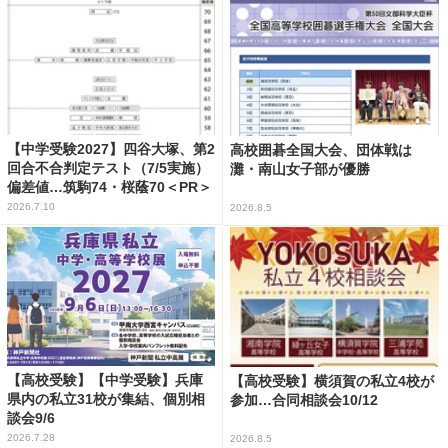
【中学受験2027】四谷大塚、第2
高校囲碁全国大会、団体戦は
回合不合判定テスト（7/5実施）
灘・南山女子部が優勝
偏差値…筑駒74・桜蔭70＜PR＞
2026.7.10
2026.8.5
【高校受験】【中学受験】兵庫
【高校受験】横須賀の私立4校が
県内の私立31校が集結、個別相
参加…合同相談会10/12
談会9/6
2026.7.28
2026.8.5