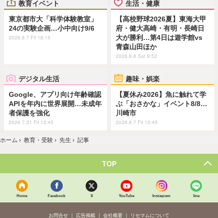
教育イベント
生活・健康
東京都市大「科学体験教室」
【高校野球2026夏】東海大甲
24の実験企画…小中向け9/6
府・健大高崎・有明・長崎日
大が勝利…第4日は遊学館vs
2026.8.7 Fri 18:15
青森山田ほか
2026.8.8 Sat 9:52
デジタル生活
趣味・娯楽
Google、アプリ向け年齢確認
【夏休み2026】魚に触れて学
APIを年内に世界展開…未成年
ぶ「おさかな」イベント8/8…
者保護を強化
川崎市
2026.7.31 Fri 13:45
2026.8.7 Fri 10:45
ホーム
›
教育・受験
›
先生
›
記事
TOP
Home
Facebook
X
YouTube
Instagram
line
お問合せ
広告掲載
会社概要
リセマムについて