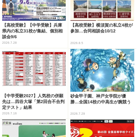
【高校受験】【中学受験】兵庫
【高校受験】横須賀の私立4校が
県内の私立31校が集結、個別相
参加…合同相談会10/12
談会9/6
2026.7.28
2026.8.5
【中学受験2027】人気校の併願
砂金甲子園、神戸女学院が優
先は…四谷大塚「第2回合不合判
勝…全国14校の中高生が腕競う
定テスト」結果
2026.7.16
2026.7.29