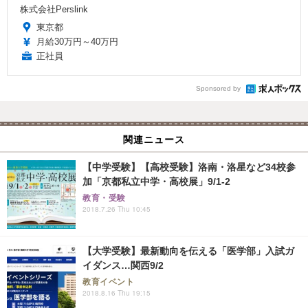
株式会社Perslink
東京都
月給30万円～40万円
正社員
Sponsored by
関連ニュース
【中学受験】【高校受験】洛南・洛星など34校参
加「京都私立中学・高校展」9/1-2
教育・受験
2018.7.26 Thu 10:45
【大学受験】最新動向を伝える「医学部」入試ガ
イダンス…関西9/2
教育イベント
2018.8.16 Thu 19:15