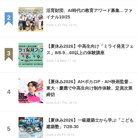
活育財団、AI時代の教育アワード募集…ファ
イナル10/25
2026.7.30 Thu 13:15
【夏休み2026】中高生向け「ミライ発見フェ
ス」8/8-9…60以上の体験講座
2026.7.8 Wed 11:15
【夏休み2026】AI×ボカロP・AI×映画監督…
東大・慶應で中高生向け制作体験、定員次第
締切
2026.5.21 Thu 18:15
【夏休み2026】一級建築士から学ぶ「こども
建築塾」7/28-30
2026.6.26 Fri 19:15