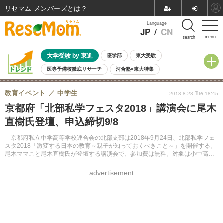
リセマム メンバーズ
Language
JP
/
CN
menu
search
大学受験 by 東進
医学部
東大受験
医専予備校徹底リサーチ
河合塾×東大特集
親子で考える大学選び
高校受験
中学受験
小学校受験
教育イベント
中学生
2018.8.28 Tue 18:45
共通テスト
夏休み
8月開催学校説明会・相談会
京都府「北部私学フェスタ2018」講演会に尾木
8月開催イベント・WS
全国公立高校 過去問
人気記事
直樹氏登壇、申込締切9/8
自由研究教材（小学生向け）
自由研究教材（中学生向け）
ランキング
京都府私立中学高等学校連合会の北部支部は2018年9月24日、北部私学フェ
スタ2018「激変する日本の教育～親子が知っておくべきこと～」を開催する。
尾木ママこと尾木直樹氏が登壇する講演会で、参加費は無料。対象は小中高校
生とその保護者、申込締切は9月8日。
advertisement