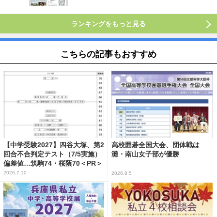
ランキングをもっと見る
こちらの記事もおすすめ
【中学受験2027】四谷大塚、第2
高校囲碁全国大会、団体戦は
回合不合判定テスト（7/5実施）
灘・南山女子部が優勝
偏差値…筑駒74・桜蔭70＜PR＞
2026.7.10
2026.8.5