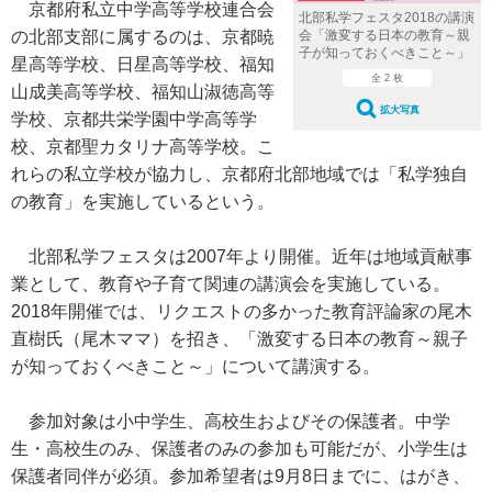
京都府私立中学高等学校連合会
北部私学フェスタ2018の講演
会「激変する日本の教育～親
の北部支部に属するのは、京都暁
子が知っておくべきこと～」
星高等学校、日星高等学校、福知
全 2 枚
山成美高等学校、福知山淑徳高等
拡大写真
学校、京都共栄学園中学高等学
校、京都聖カタリナ高等学校。こ
れらの私立学校が協力し、京都府北部地域では「私学独自
の教育」を実施しているという。
北部私学フェスタは2007年より開催。近年は地域貢献事
業として、教育や子育て関連の講演会を実施している。
2018年開催では、リクエストの多かった教育評論家の尾木
直樹氏（尾木ママ）を招き、「激変する日本の教育～親子
が知っておくべきこと～」について講演する。
参加対象は小中学生、高校生およびその保護者。中学
生・高校生のみ、保護者のみの参加も可能だが、小学生は
保護者同伴が必須。参加希望者は9月8日までに、はがき、