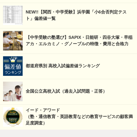
NEW!!【関西・中学受験】浜学園「小6合否判定テス
ト」偏差値一覧
【中学受験の塾選び】SAPIX・日能研・四谷大塚・早稲
アカ・エルカミノ・グノーブルの特徴・費用と合格力
都道府県別 高校入試偏差値ランキング
全国公立高校入試（過去入試問題・正答）
イード・アワード
（塾・通信教育・英語教育などの教育サービスの顧客満
足度調査）