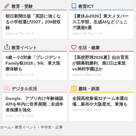
教育・受験
教育ICT
朝日新聞出版「英語に強くな
【夏休み2026】東大メタバー
る小学校選び2027」209校収
ス工学部、生成AIなどジュニ
録
ア講座6選
2026.8.6 Thu 13:15
2026.7.30 Thu 11:15
教育イベント
生活・健康
4歳～小3対象「プレジデント
【高校野球2026夏】仙台育英
Family祭2026」9/6、東大医
が開幕戦勝利、第2日は東筑
療体験も
vs神村学園ほか
2026.8.6 Thu 11:15
2026.8.5 Wed 20:32
デジタル生活
趣味・娯楽
Google、アプリ向け年齢確認
全国高校麻雀32チーム本選出
APIを年内に世界展開…未成年
場…麻布や大阪星光、東海も
者保護を強化
2026.8.5 Wed 19:45
2026.7.31 Fri 13:45
ホーム
›
教育イベント
›
中学生
›
記事