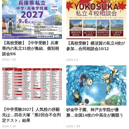
【高校受験】【中学受験】兵庫
【高校受験】横須賀の私立4校が
県内の私立31校が集結、個別相
参加…合同相談会10/12
談会9/6
2026.7.28
2026.8.5
【中学受験2027】人気校の併願
砂金甲子園、神戸女学院が優
先は…四谷大塚「第2回合不合判
勝…全国14校の中高生が腕競う
定テスト」結果
2026.7.16
2026.7.29