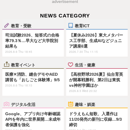
advertisement
NEWS CATEGORY
教育・受験
教育ICT
司法試験2026、短答式の合格
【夏休み2026】東大メタバー
率79.3％…早大など大学院別
ス工学部、生成AIなどジュニ
結果も
ア講座6選
2026.8.6 Thu 18:45
2026.7.30 Thu 11:15
教育イベント
生活・健康
医療✕消防、縫合デモやAED
【高校野球2026夏】仙台育英
講習も「おしごと体験博」9/5
が開幕戦勝利、第2日は東筑
vs神村学園ほか
2026.8.6 Thu 18:15
2026.8.5 Wed 20:32
デジタル生活
趣味・娯楽
Google、アプリ向け年齢確認
ドラえもん短歌、入選作は
APIを年内に世界展開…未成年
11/20発売の新刊に収録…9/3
者保護を強化
締切