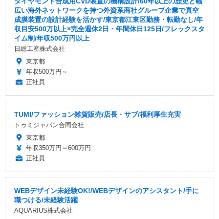
ダイヤモンド合成用CVD装置の機構設計/60年以上の歴史と幅
広い海外ネットワークを持つ外資系商社グループ企業で真空
成膜装置の設計経験を活かす/東京都江東区勤務・転勤なし/年
収目安500万以上×完全週休2日・年間休日125日/フレックスタ
イム制/年収500万円以上
日総工産株式会社
東京都
年収500万円～
正社員
TUMI/ファッション雑貨販売/店長・サブ/福利厚生充実
トゥミジャパン合同会社
東京都
年収350万円～600万円
正社員
WEBデザイン未経験OK!/WEBデザインのアシスタント/手に
職つける/未経験活躍
AQUARIUS株式会社