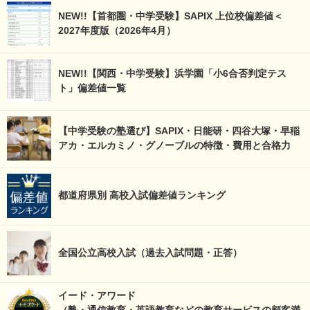
NEW!!【首都圏・中学受験】SAPIX 上位校偏差値＜
2027年度版（2026年4月）
NEW!!【関西・中学受験】浜学園「小6合否判定テス
ト」偏差値一覧
【中学受験の塾選び】SAPIX・日能研・四谷大塚・早稲
アカ・エルカミノ・グノーブルの特徴・費用と合格力
都道府県別 高校入試偏差値ランキング
全国公立高校入試（過去入試問題・正答）
イード・アワード