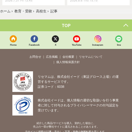
2026.7.31 Fri 13:45
2026.8.6 Thu 15:15
ホーム
›
教育・受験
›
高校生
›
記事
TOP
Home
Facebook
X
YouTube
Instagram
line
お問合せ
広告掲載
会社概要
リセマムについて
個人情報保護方針
リセマムは、株式会社イード（東証グロース上場）の運
営するサービスです。
証券コード：6038
株式会社イードは、個人情報の適切な取扱いを行う事業
者に対して付与されるプライバシーマークの付与認定を
受けています。
紹介した商品/サービスを購入、契約した場合に、
売上の一部が弊社サイトに還元されることがあります。
当サイトに掲載の記事・見出し・写真・画像の無断転載を禁じます。