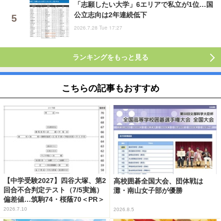
「志願したい大学」6エリアで私立が1位…国
公立志向は2年連続低下
2026.7.28 Tue 17:27
ランキングをもっと見る
こちらの記事もおすすめ
【中学受験2027】四谷大塚、第2
高校囲碁全国大会、団体戦は
回合不合判定テスト（7/5実施）
灘・南山女子部が優勝
偏差値…筑駒74・桜蔭70＜PR＞
2026.7.10
2026.8.5