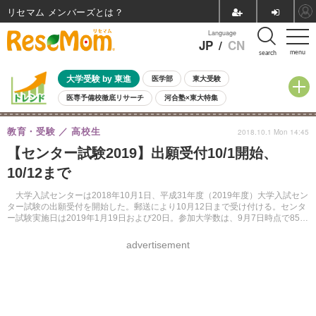
リセマム メンバーズ
Language
JP
/
CN
menu
search
大学受験 by 東進
医学部
東大受験
医専予備校徹底リサーチ
河合塾×東大特集
親子で考える大学選び
高校受験
中学受験
小学校受験
教育・受験
高校生
2018.10.1 Mon 14:45
共通テスト
夏休み
8月開催学校説明会・相談会
【センター試験2019】出願受付10/1開始、
8月開催イベント・WS
全国公立高校 過去問
人気記事
10/12まで
自由研究教材（小学生向け）
自由研究教材（中学生向け）
ランキング
大学入試センターは2018年10月1日、平成31年度（2019年度）大学入試セン
ター試験の出願受付を開始した。郵送により10月12日まで受け付ける。センタ
ー試験実施日は2019年1月19日および20日。参加大学数は、9月7日時点で855
大学を予定している。
advertisement