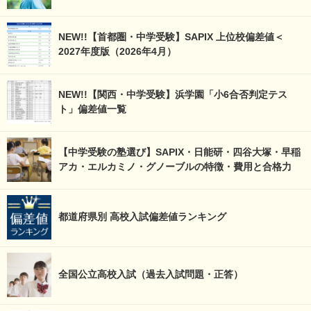
NEW!!【首都圏・中学受験】SAPIX 上位校偏差値＜
2027年度版（2026年4月）
NEW!!【関西・中学受験】浜学園「小6合否判定テス
ト」偏差値一覧
【中学受験の塾選び】SAPIX・日能研・四谷大塚・早稲
アカ・エルカミノ・グノーブルの特徴・費用と合格力
都道府県別 高校入試偏差値ランキング
全国公立高校入試（過去入試問題・正答）