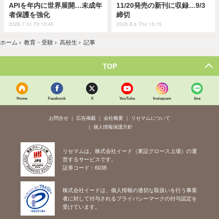
APIを年内に世界展開…未成年
11/20発売の新刊に収録…9/3
者保護を強化
締切
2026.7.31 Fri 13:45
2026.8.6 Thu 15:15
ホーム
›
教育・受験
›
高校生
›
記事
TOP
Home
Facebook
X
YouTube
Instagram
line
お問合せ
広告掲載
会社概要
リセマムについて
個人情報保護方針
リセマムは、株式会社イード（東証グロース上場）の運
営するサービスです。
証券コード：6038
株式会社イードは、個人情報の適切な取扱いを行う事業
者に対して付与されるプライバシーマークの付与認定を
受けています。