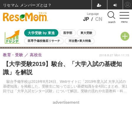
リセマム メンバーズ
Language
JP
/
CN
menu
search
大学受験 by 東進
医学部
東大受験
医専予備校徹底リサーチ
河合塾×東大特集
親子で考える大学選び
高校受験
中学受験
小学校受験
教育・受験
高校生
2018.8.27 Mon 11:15
共通テスト
夏休み
8月開催学校説明会・相談会
【大学受験2019】駿台、「大学入試の基礎知
8月開催イベント・WS
全国公立高校 過去問
人気記事
識」を解説
自由研究教材（小学生向け）
自由研究教材（中学生向け）
ランキング
駿台予備学校は2018年8月24日、Webサイトに「2019年度入試 大学入試の
基礎知識」を掲載した。受験生に知ってほしい基礎知識を全4回にまとめ、第1
回では「大学入試センター試験」について解説。受験の流れや出題教科・科
目、注意点などを紹介している。
advertisement