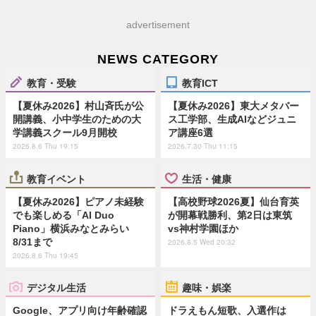
advertisement
NEWS CATEGORY
教育・受験
教育ICT
【夏休み2026】村山斉氏が公
【夏休み2026】東大メタバー
開講義、小中学生のための大
ス工学部、生成AIなどジュニ
学講義スクール9月開校
ア講座6選
2026.8.6 Thu 19:15
2026.7.30 Thu 11:15
教育イベント
生活・健康
【夏休み2026】ピアノ未経験
【高校野球2026夏】仙台育英
でも楽しめる「AI Duo
が開幕戦勝利、第2日は東筑
Piano」横浜みなとみらい
vs神村学園ほか
8/31まで
2026.8.5 Wed 20:32
2026.8.6 Thu 19:45
デジタル生活
趣味・娯楽
Google、アプリ向け年齢確認
ドラえもん短歌、入選作は