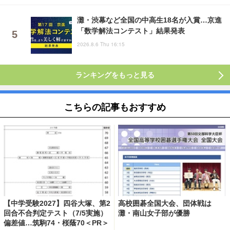
灘・渋幕など全国の中高生18名が入賞…京進
「数学解法コンテスト」結果発表
2026.8.6 Thu 16:15
ランキングをもっと見る
こちらの記事もおすすめ
【中学受験2027】四谷大塚、第2
高校囲碁全国大会、団体戦は
回合不合判定テスト（7/5実施）
灘・南山女子部が優勝
偏差値…筑駒74・桜蔭70＜PR＞