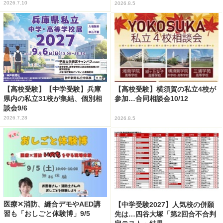
2026.7.10
2026.8.5
【高校受験】【中学受験】兵庫
【高校受験】横須賀の私立4校が
県内の私立31校が集結、個別相
参加…合同相談会10/12
談会9/6
2026.7.28
2026.8.5
医療✕消防、縫合デモやAED講
【中学受験2027】人気校の併願
習も「おしごと体験博」9/5
先は…四谷大塚「第2回合不合判