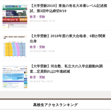
【大学受験2019】東進の有名大本番レベル記述模
試、第3回申込締切9/19
教育・受験
2018.8.22 Wed 14:15
【大学受験】2018年度の東大合格者、6割が関東
出身
教育・受験
2018.8.20 Mon 18:45
【大学受験】河合塾、私立大の入学志願動向調
査…定員割れは2年連続減
教育・受験
2018.8.9 Thu 18:15
高校生アクセスランキング