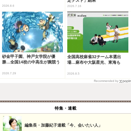
定テスト」結果
2026.8.6
2026.7.16
砂金甲子園、神戸女学院が優
全国高校麻雀32チーム本選出
勝…全国14校の中高生が腕競う
場…麻布や大阪星光、東海も
2026.7.29
2026.8.5
Recommended by
特集・連載
編集長・加藤紀子連載「今、会いたい人」