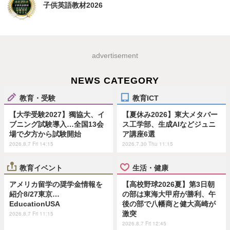
子供英語教材2026
advertisement
NEWS CATEGORY
教育・受験
教育ICT
【大学受験2027】獨協大、イ
【夏休み2026】東大メタバー
ブニング試験導入…全国13会
ス工学部、生成AIなどジュニ
場で夕方から試験開始
ア講座6選
2026.8.7 Fri 14:15
2026.7.30 Thu 11:15
教育イベント
生活・健康
アメリカ留学の奨学金情報を
【高校野球2026夏】第3日朝
紹介8/27東京…
の部は東海大甲府が勝利、午
EducationUSA
後の部で八幡商と健大高崎が
激突
2026.8.7 Fri 11:15
2026.8.7 Fri 12:45