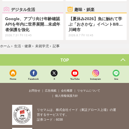
デジタル生活
趣味・娯楽
Google、アプリ向け年齢確認
【夏休み2026】魚に触れて学
APIを年内に世界展開…未成年
ぶ「おさかな」イベント8/8…
者保護を強化
川崎市
2026.7.31 Fri 13:45
2026.8.7 Fri 10:45
ホーム
›
生活・健康
›
未就学児
›
記事
TOP
Home
Facebook
X
YouTube
Instagram
line
お問合せ
広告掲載
会社概要
リセマムについて
個人情報保護方針
リセマムは、株式会社イード（東証グロース上場）の運
営するサービスです。
証券コード：6038