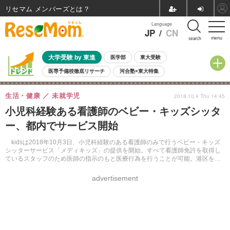
リセマム メンバーズ
Language
JP
/
CN
menu
search
大学受験 by 東進
医学部
東大受験
医専予備校徹底リサーチ
河合塾×東大特集
親子で考える大学選び
高校受験
中学受験
小学校受験
生活・健康
未就学児
2018.10.4 Thu 14:45
共通テスト
夏休み
8月開催学校説明会・相談会
小児科経験ある看護師のベビー・キッズシッタ
8月開催イベント・WS
全国公立高校 過去問
人気記事
ー、都内でサービス開始
自由研究教材（小学生向け）
自由研究教材（中学生向け）
ランキング
kidsは2018年10月3日、小児科経験のある看護師のみで行うベビー・キッズ
シッターサービス「メディキッズ」の提供を開始。すべて看護師免許を取得し
ているスタッフのため医師の指示のもと医療行為を行うことが可能。港区を拠
点に千代田区、中央区からサービスを開始する。
advertisement