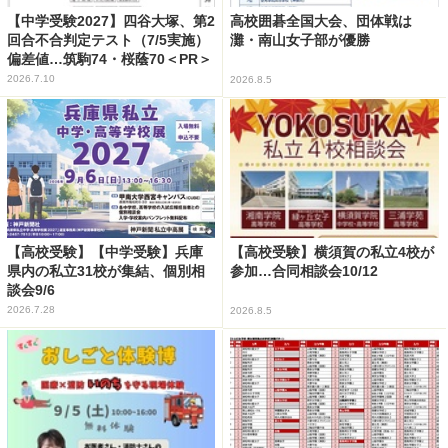
【中学受験2027】四谷大塚、第2
高校囲碁全国大会、団体戦は
回合不合判定テスト（7/5実施）
灘・南山女子部が優勝
偏差値…筑駒74・桜蔭70＜PR＞
2026.7.10
2026.8.5
【高校受験】【中学受験】兵庫
【高校受験】横須賀の私立4校が
県内の私立31校が集結、個別相
参加…合同相談会10/12
談会9/6
2026.7.28
2026.8.5