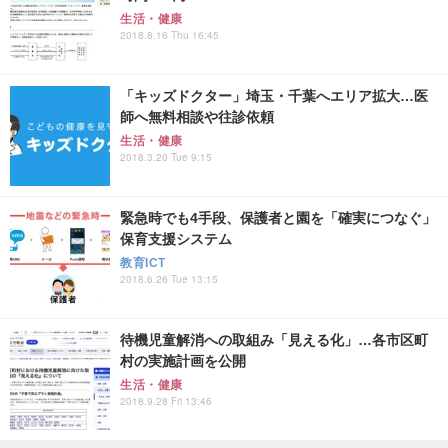
生活・健康
2018.8.16 Thu 16:45
「キッズドクター」埼玉・千葉へエリア拡大…医
師へ無料相談や往診依頼
生活・健康
2018.3.20 Tue 9:15
緊急時でも4手段、保護者と園を「確実につなぐ」
保育支援システム
教育ICT
2018.6.26 Tue 13:15
待機児童解消への取組み「見える化」…各市区町
村の実施計画を公開
生活・健康
2018.9.28 Fri 13:46