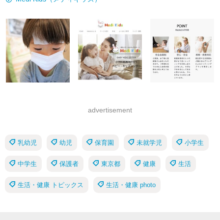
advertisement
乳幼児
幼児
保育園
未就学児
小学生
中学生
保護者
東京都
健康
生活
生活・健康 トピックス
生活・健康 photo