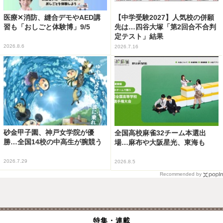
医療✕消防、縫合デモやAED講
【中学受験2027】人気校の併願
習も「おしごと体験博」9/5
先は…四谷大塚「第2回合不合判
定テスト」結果
2026.8.6
2026.7.16
砂金甲子園、神戸女学院が優
全国高校麻雀32チーム本選出
勝…全国14校の中高生が腕競う
場…麻布や大阪星光、東海も
2026.7.29
2026.8.5
Recommended by
特集・連載