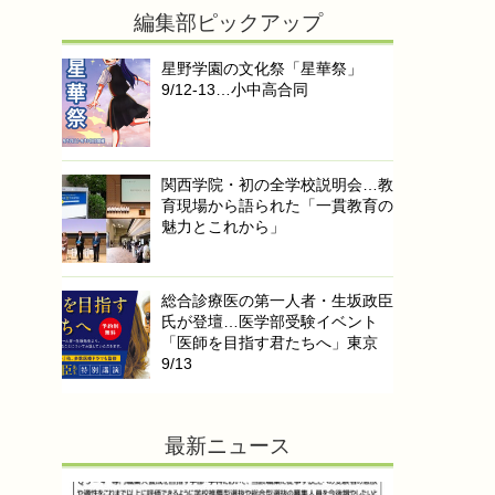
編集部ピックアップ
星野学園の文化祭「星華祭」
9/12-13…小中高合同
関西学院・初の全学校説明会…教
育現場から語られた「一貫教育の
魅力とこれから」
総合診療医の第一人者・生坂政臣
氏が登壇…医学部受験イベント
「医師を目指す君たちへ」東京
9/13
最新ニュース