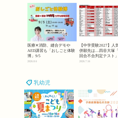
医療✕消防、縫合デモや
【中学受験2027】人
AED講習も「おしごと体験
併願先は…四谷大塚「
博」9/5
回合不合判定テスト
2026.8.6
2026.7.16
乳幼児