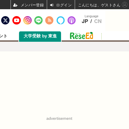
ログイン
こんにちは、ゲストさん
Language
JP
/
CN
ント
大学受験 by 東進
advertisement