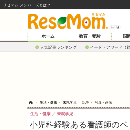
リセマム メンバーズ
ホーム
教育・受験
国
人気記事ランキング
イード・アワード（
ホーム
›
生活・健康
›
未就学児
›
記事
›
写真・画像
生活・健康
未就学児
小児科経験ある看護師のベ