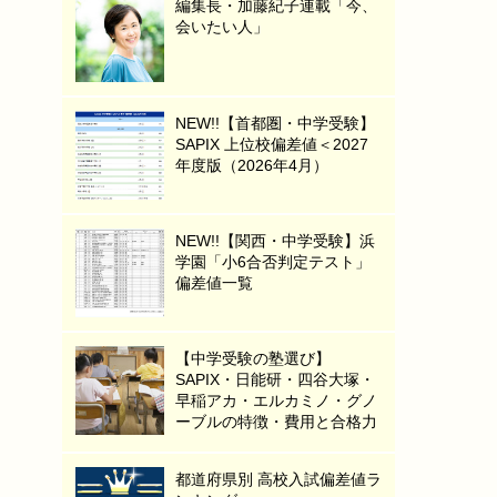
編集長・加藤紀子連載「今、
会いたい人」
NEW!!【首都圏・中学受験】
SAPIX 上位校偏差値＜2027
年度版（2026年4月）
NEW!!【関西・中学受験】浜
学園「小6合否判定テスト」
偏差値一覧
【中学受験の塾選び】
SAPIX・日能研・四谷大塚・
早稲アカ・エルカミノ・グノ
ーブルの特徴・費用と合格力
都道府県別 高校入試偏差値ラ