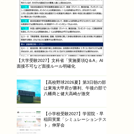
【大学受験2027】文科省「実施要項Q＆A」AI
面接不可など面接ルール明確化
【高校野球2026夏】第3日朝の部
は東海大甲府が勝利、午後の部で
八幡商と健大高崎が激突
【小学校受験2027】学習院・早
稲田実業「シミュレーションテス
ト」伸芽会