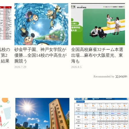
気校の
砂金甲子園、神戸女学院が
全国高校麻雀32チーム本選
第2
優勝…全国14校の中高生が
出場…麻布や大阪星光、東
」結果
腕競う
海も
2026.7.29
2026.8.5
Recommended by