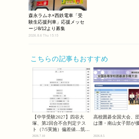
森永ラムネ×西鉄電車「受
験生応援列車」応援メッセ
ージ8/12より募集
2026.8.6 Thu 15:15
こちらの記事もおすすめ
【中学受験2027】四谷大
高校囲碁全国大会、
塚、第2回合不合判定テス
は灘・南山女子部が
ト（7/5実施）偏差値…筑駒
74・桜蔭70＜PR＞
2026.7.10
2026.8.5