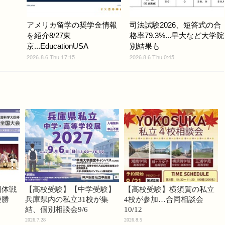
アメリカ留学の奨学金情報
司法試験2026、短答式の合
を紹介8/27東
格率79.3%...早大など大学院
京...EducationUSA
別結果も
2026.8.6 Thu 17:15
2026.8.6 Thu 0:45
団体戦
【高校受験】【中学受験】
【高校受験】横須賀の私立
優勝
兵庫県内の私立31校が集
4校が参加…合同相談会
結、個別相談会9/6
10/12
2026.7.28
2026.8.5