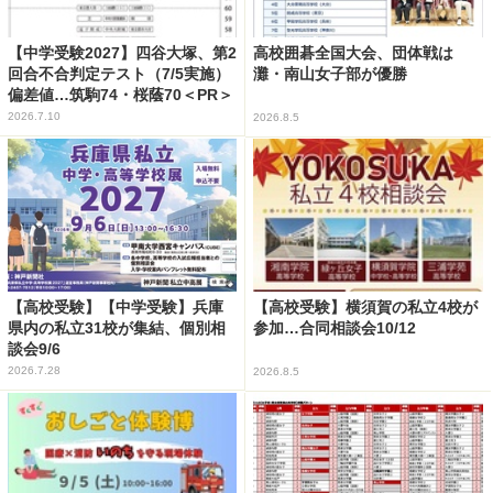
【中学受験2027】四谷大塚、第2
高校囲碁全国大会、団体戦は
回合不合判定テスト（7/5実施）
灘・南山女子部が優勝
偏差値…筑駒74・桜蔭70＜PR＞
2026.7.10
2026.8.5
【高校受験】【中学受験】兵庫
【高校受験】横須賀の私立4校が
県内の私立31校が集結、個別相
参加…合同相談会10/12
談会9/6
2026.7.28
2026.8.5