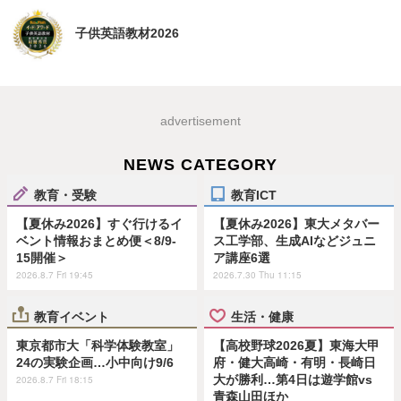
子供英語教材2026
advertisement
NEWS CATEGORY
教育・受験
教育ICT
【夏休み2026】すぐ行けるイ
【夏休み2026】東大メタバー
ベント情報おまとめ便＜8/9-
ス工学部、生成AIなどジュニ
15開催＞
ア講座6選
2026.8.7 Fri 19:45
2026.7.30 Thu 11:15
教育イベント
生活・健康
東京都市大「科学体験教室」
【高校野球2026夏】東海大甲
24の実験企画…小中向け9/6
府・健大高崎・有明・長崎日
大が勝利…第4日は遊学館vs
2026.8.7 Fri 18:15
青森山田ほか