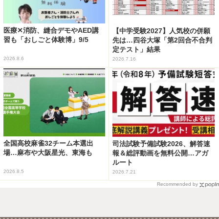
医療✕消防、縫合デモやAED講
【中学受験2027】人気校の併願
習も「おしごと体験博」9/5
先は…四谷大塚「第2回合不合判
定テスト」結果
2026.8.6
2026.7.16
全国高校麻雀32チーム本選出
司法試験予備試験2026、解答速
場…麻布や大阪星光、東海も
報＆総評動画を無料公開…アガ
ルート
2026.8.5
2026.7.21
Recommended by