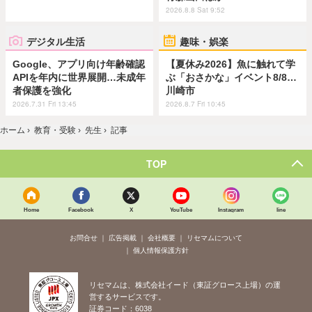
2026.8.8 Sat 9:52
デジタル生活
趣味・娯楽
Google、アプリ向け年齢確認
【夏休み2026】魚に触れて学
APIを年内に世界展開…未成年
ぶ「おさかな」イベント8/8…
者保護を強化
川崎市
2026.7.31 Fri 13:45
2026.8.7 Fri 10:45
ホーム
›
教育・受験
›
先生
›
記事
TOP
Home
Facebook
X
YouTube
Instagram
line
お問合せ
広告掲載
会社概要
リセマムについて
個人情報保護方針
リセマムは、株式会社イード（東証グロース上場）の運
営するサービスです。
証券コード：6038