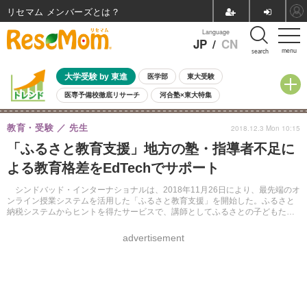
リセマム メンバーズ
Language
JP
/
CN
menu
search
大学受験 by 東進
医学部
東大受験
医専予備校徹底リサーチ
河合塾×東大特集
親子で考える大学選び
高校受験
中学受験
小学校受験
教育・受験
先生
2018.12.3 Mon 10:15
共通テスト
夏休み
8月開催学校説明会・相談会
「ふるさと教育支援」地方の塾・指導者不足に
8月開催イベント・WS
全国公立高校 過去問
人気記事
よる教育格差をEdTechでサポート
自由研究教材（小学生向け）
自由研究教材（中学生向け）
ランキング
シンドバッド・インターナショナルは、2018年11月26日により、最先端のオ
ンライン授業システムを活用した「ふるさと教育支援」を開始した。ふるさと
納税システムからヒントを得たサービスで、講師としてふるさとの子どもたち
に「教育」を支援できる。
advertisement