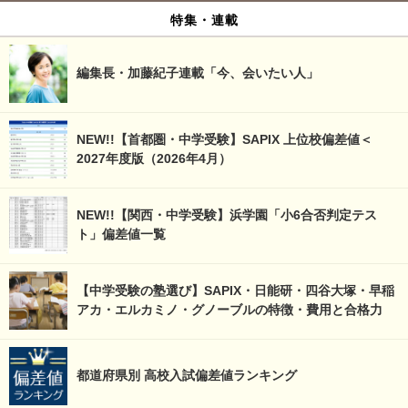
特集・連載
編集長・加藤紀子連載「今、会いたい人」
NEW!!【首都圏・中学受験】SAPIX 上位校偏差値＜
2027年度版（2026年4月）
NEW!!【関西・中学受験】浜学園「小6合否判定テス
ト」偏差値一覧
【中学受験の塾選び】SAPIX・日能研・四谷大塚・早稲
アカ・エルカミノ・グノーブルの特徴・費用と合格力
都道府県別 高校入試偏差値ランキング