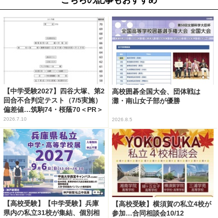
【中学受験2027】四谷大塚、第2
高校囲碁全国大会、団体戦は
回合不合判定テスト（7/5実施）
灘・南山女子部が優勝
偏差値…筑駒74・桜蔭70＜PR＞
2026.7.10
2026.8.5
【高校受験】【中学受験】兵庫
【高校受験】横須賀の私立4校が
県内の私立31校が集結、個別相
参加…合同相談会10/12