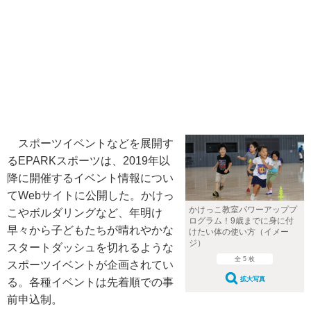
スポーツイベントなどを展開す
るEPARKスポーツは、2019年以
降に開催するイベント情報につい
てWebサイトに公開した。かけっ
かけっこ教室パワーアッププ
こやボルダリングなど、年明け
ログラム！9歳までに身に付
早々から子どもたちが晴れやかな
けたい体の使い方（イメー
ジ）
スタートダッシュを切れるような
全 5 枚
スポーツイベントが企画されてい
拡大写真
る。各種イベントは先着順での事
前申込制。