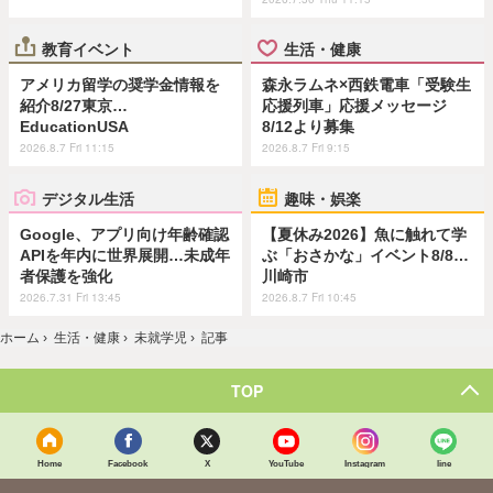
教育イベント
生活・健康
アメリカ留学の奨学金情報を
森永ラムネ×西鉄電車「受験生
紹介8/27東京…
応援列車」応援メッセージ
EducationUSA
8/12より募集
2026.8.7 Fri 11:15
2026.8.7 Fri 9:15
デジタル生活
趣味・娯楽
Google、アプリ向け年齢確認
【夏休み2026】魚に触れて学
APIを年内に世界展開…未成年
ぶ「おさかな」イベント8/8…
者保護を強化
川崎市
2026.7.31 Fri 13:45
2026.8.7 Fri 10:45
ホーム
›
生活・健康
›
未就学児
›
記事
TOP
Home
Facebook
X
YouTube
Instagram
line