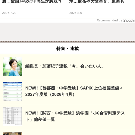
勝…全国14校の中高生が腕競う
場…麻布や大阪星光、東海も
2026.7.29
2026.8.5
Recommended by
特集・連載
編集長・加藤紀子連載「今、会いたい人」
NEW!!【首都圏・中学受験】SAPIX 上位校偏差値＜
2027年度版（2026年4月）
NEW!!【関西・中学受験】浜学園「小6合否判定テス
ト」偏差値一覧