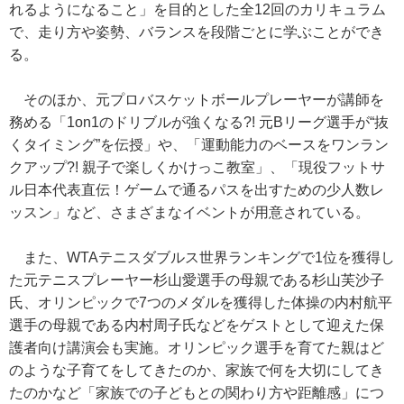
れるようになること」を目的とした全12回のカリキュラム
で、走り方や姿勢、バランスを段階ごとに学ぶことができ
る。
そのほか、元プロバスケットボールプレーヤーが講師を
務める「1on1のドリブルが強くなる?! 元Bリーグ選手が“抜
くタイミング”を伝授」や、「運動能力のベースをワンラン
クアップ?! 親子で楽しくかけっこ教室」、「現役フットサ
ル日本代表直伝！ゲームで通るパスを出すための少人数レ
ッスン」など、さまざまなイベントが用意されている。
また、WTAテニスダブルス世界ランキングで1位を獲得し
た元テニスプレーヤー杉山愛選手の母親である杉山芙沙子
氏、オリンピックで7つのメダルを獲得した体操の内村航平
選手の母親である内村周子氏などをゲストとして迎えた保
護者向け講演会も実施。オリンピック選手を育てた親はど
のような子育てをしてきたのか、家族で何を大切にしてき
たのかなど「家族での子どもとの関わり方や距離感」につ