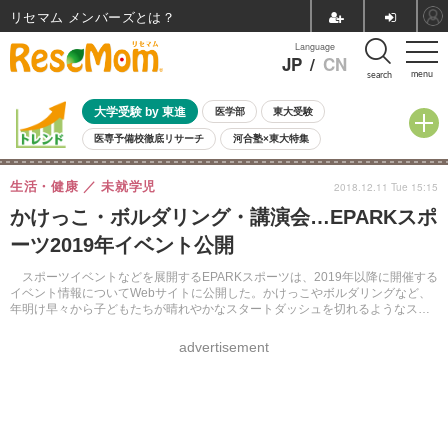
リセマム メンバーズ
Language
JP
/
CN
menu
search
大学受験 by 東進
医学部
東大受験
医専予備校徹底リサーチ
河合塾×東大特集
親子で考える大学選び
高校受験
中学受験
小学校受験
生活・健康
未就学児
2018.12.11 Tue 15:15
共通テスト
夏休み
8月開催学校説明会・相談会
かけっこ・ボルダリング・講演会…EPARKスポ
8月開催イベント・WS
全国公立高校 過去問
人気記事
ーツ2019年イベント公開
自由研究教材（小学生向け）
自由研究教材（中学生向け）
ランキング
スポーツイベントなどを展開するEPARKスポーツは、2019年以降に開催する
イベント情報についてWebサイトに公開した。かけっこやボルダリングなど、
年明け早々から子どもたちが晴れやかなスタートダッシュを切れるようなスポ
ーツイベントが企画されている。
advertisement