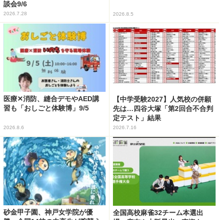
談会9/6
2026.7.28
2026.8.5
医療✕消防、縫合デモやAED講
【中学受験2027】人気校の併願
習も「おしごと体験博」9/5
先は…四谷大塚「第2回合不合判
定テスト」結果
2026.8.6
2026.7.16
砂金甲子園、神戸女学院が優
全国高校麻雀32チーム本選出