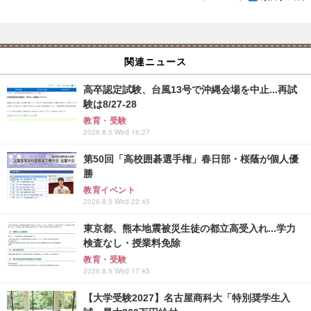
関連ニュース
高卒認定試験、台風13号で沖縄会場を中止...再試
験は8/27-28
教育・受験
2026.8.5 Wed 16:27
第50回「高校囲碁選手権」春日部・桜蔭が個人優
勝
教育イベント
2026.8.5 Wed 22:45
東京都、熊本地震被災生徒の都立高受入れ...学力
検査なし・授業料免除
教育・受験
2026.8.5 Wed 17:45
【大学受験2027】名古屋商科大「特別奨学生入