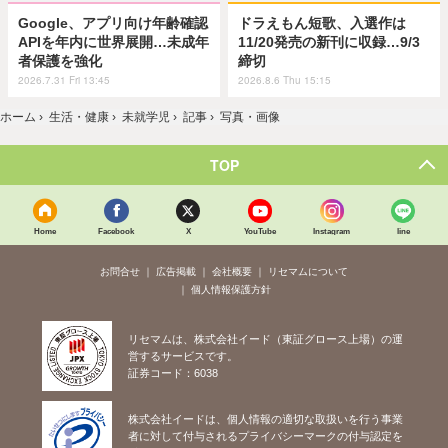
Google、アプリ向け年齢確認
ドラえもん短歌、入選作は
APIを年内に世界展開…未成年
11/20発売の新刊に収録…9/3
者保護を強化
締切
2026.7.31 Fri 13:45
2026.8.6 Thu 15:15
ホーム
›
生活・健康
›
未就学児
›
記事
›
写真・画像
TOP
Home
Facebook
X
YouTube
Instagram
line
お問合せ
広告掲載
会社概要
リセマムについて
個人情報保護方針
リセマムは、株式会社イード（東証グロース上場）の運
営するサービスです。
証券コード：6038
株式会社イードは、個人情報の適切な取扱いを行う事業
者に対して付与されるプライバシーマークの付与認定を