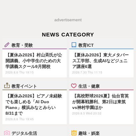
advertisement
NEWS CATEGORY
教育・受験
教育ICT
【夏休み2026】村山斉氏が公
【夏休み2026】東大メタバー
開講義、小中学生のための大
ス工学部、生成AIなどジュニ
学講義スクール9月開校
ア講座6選
2026.8.6 Thu 19:15
2026.7.30 Thu 11:15
教育イベント
生活・健康
【夏休み2026】ピアノ未経験
【高校野球2026夏】仙台育英
でも楽しめる「AI Duo
が開幕戦勝利、第2日は東筑
Piano」横浜みなとみらい
vs神村学園ほか
8/31まで
2026.8.5 Wed 20:32
2026.8.6 Thu 19:45
デジタル生活
趣味・娯楽