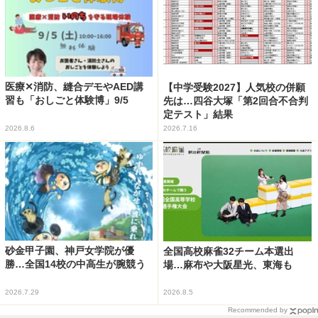
医療✕消防、縫合デモやAED講
【中学受験2027】人気校の併願
習も「おしごと体験博」9/5
先は…四谷大塚「第2回合不合判
定テスト」結果
2026.8.6
2026.7.16
砂金甲子園、神戸女学院が優
全国高校麻雀32チーム本選出
勝…全国14校の中高生が腕競う
場…麻布や大阪星光、東海も
2026.7.29
2026.8.5
Recommended by