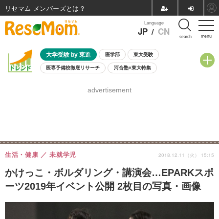
リセマム メンバーズ
Language
JP
/
CN
menu
search
大学受験 by 東進
医学部
東大受験
医専予備校徹底リサーチ
河合塾×東大特集
親子で考える大学選び
高校受験
中学受験
小学校受験
advertisement
共通テスト
夏休み
8月開催学校説明会・相談会
8月開催イベント・WS
全国公立高校 過去問
人気記事
自由研究教材（小学生向け）
自由研究教材（中学生向け）
ランキング
生活・健康
未就学児
2018.12.11（火） 15:15
かけっこ・ボルダリング・講演会…EPARKスポ
ーツ2019年イベント公開 2枚目の写真・画像