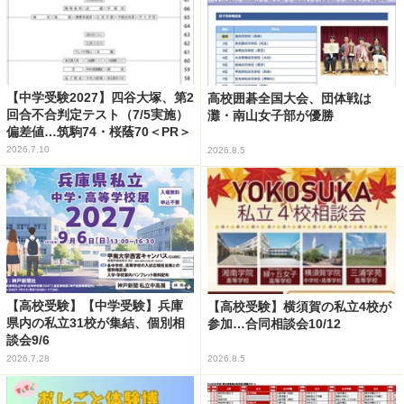
【中学受験2027】四谷大塚、第2
高校囲碁全国大会、団体戦は
回合不合判定テスト（7/5実施）
灘・南山女子部が優勝
偏差値…筑駒74・桜蔭70＜PR＞
2026.7.10
2026.8.5
【高校受験】【中学受験】兵庫
【高校受験】横須賀の私立4校が
県内の私立31校が集結、個別相
参加…合同相談会10/12
談会9/6
2026.7.28
2026.8.5