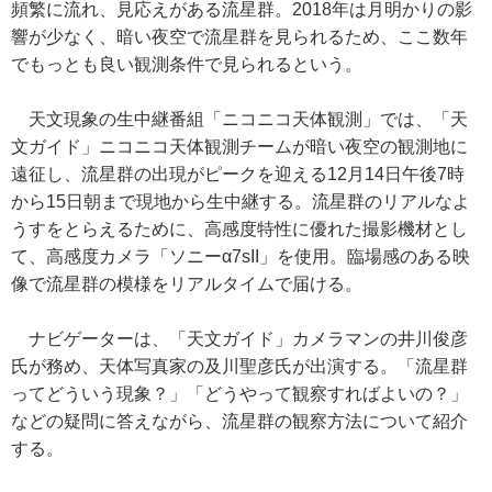
頻繁に流れ、見応えがある流星群。2018年は月明かりの影
響が少なく、暗い夜空で流星群を見られるため、ここ数年
でもっとも良い観測条件で見られるという。
天文現象の生中継番組「ニコニコ天体観測」では、「天
文ガイド」ニコニコ天体観測チームが暗い夜空の観測地に
遠征し、流星群の出現がピークを迎える12月14日午後7時
から15日朝まで現地から生中継する。流星群のリアルなよ
うすをとらえるために、高感度特性に優れた撮影機材とし
て、高感度カメラ「ソニーα7sII」を使用。臨場感のある映
像で流星群の模様をリアルタイムで届ける。
ナビゲーターは、「天文ガイド」カメラマンの井川俊彦
氏が務め、天体写真家の及川聖彦氏が出演する。「流星群
ってどういう現象？」「どうやって観察すればよいの？」
などの疑問に答えながら、流星群の観察方法について紹介
する。