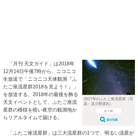
「月刊 天文ガイド」は2018年
12月14日午後7時から、ニコニコ
生放送で「ニコニコ天体観測『ふ
たご座流星群2018を見よう！』」
を放送する。2018年の最後を飾る
2017年のふたご座流星群（写
天文イベントとして、ふたご座流
真：及川聖彦氏）
星群の模様を暗い夜空の観測地か
全 3 枚
らリアルタイムで届ける。
拡大写真
「ふたご座流星群」は三大流星群の1つで、明るい流星が