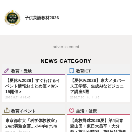
子供英語教材2026
advertisement
NEWS CATEGORY
教育・受験
教育ICT
【夏休み2026】すぐ行けるイ
【夏休み2026】東大メタバー
ベント情報おまとめ便＜8/9-
ス工学部、生成AIなどジュニ
15開催＞
ア講座6選
2026.8.7 Fri 19:45
2026.7.30 Thu 11:15
教育イベント
生活・健康
東京都市大「科学体験教室」
【高校野球2026夏】第4日青
24の実験企画…小中向け9/6
森山田・東日大昌平・大分
商・英明が勝利、第5日は花巻
2026.8.7 Fri 18:15