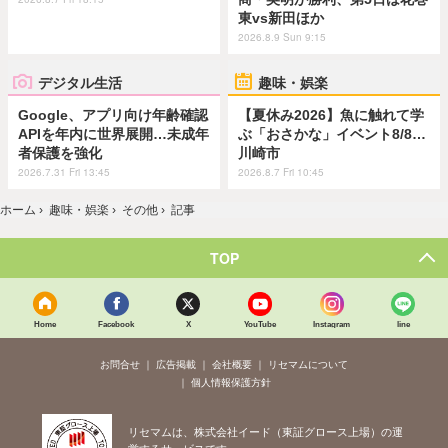
東vs新田ほか
2026.8.9 Sun 9:15
デジタル生活
趣味・娯楽
Google、アプリ向け年齢確認
【夏休み2026】魚に触れて学
APIを年内に世界展開…未成年
ぶ「おさかな」イベント8/8…
者保護を強化
川崎市
2026.7.31 Fri 13:45
2026.8.7 Fri 10:45
ホーム
›
趣味・娯楽
›
その他
›
記事
TOP
Home
Facebook
X
YouTube
Instagram
line
お問合せ
広告掲載
会社概要
リセマムについて
個人情報保護方針
リセマムは、株式会社イード（東証グロース上場）の運