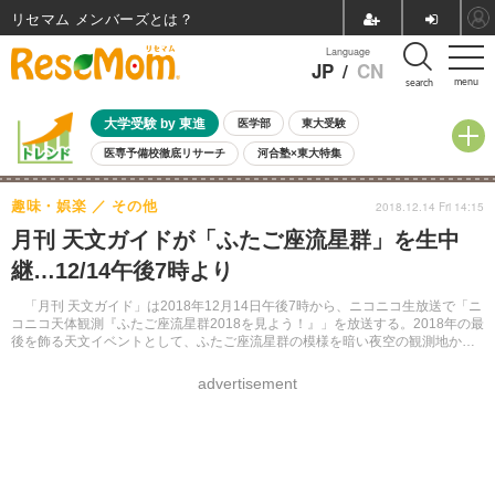
リセマム メンバーズ
Language
JP
/
CN
menu
search
大学受験 by 東進
医学部
東大受験
医専予備校徹底リサーチ
河合塾×東大特集
親子で考える大学選び
高校受験
中学受験
小学校受験
趣味・娯楽
その他
2018.12.14 Fri 14:15
共通テスト
夏休み
8月開催学校説明会・相談会
月刊 天文ガイドが「ふたご座流星群」を生中
8月開催イベント・WS
全国公立高校 過去問
人気記事
継…12/14午後7時より
自由研究教材（小学生向け）
自由研究教材（中学生向け）
ランキング
「月刊 天文ガイド」は2018年12月14日午後7時から、ニコニコ生放送で「ニ
コニコ天体観測『ふたご座流星群2018を見よう！』」を放送する。2018年の最
後を飾る天文イベントとして、ふたご座流星群の模様を暗い夜空の観測地から
リアルタイムで届ける。
advertisement