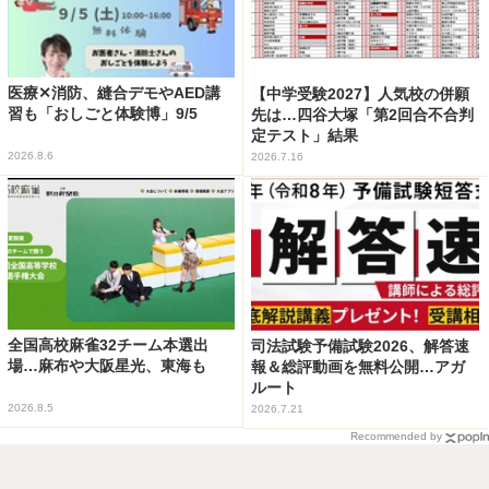
医療✕消防、縫合デモやAED講
【中学受験2027】人気校の併願
習も「おしごと体験博」9/5
先は…四谷大塚「第2回合不合判
定テスト」結果
2026.8.6
2026.7.16
全国高校麻雀32チーム本選出
司法試験予備試験2026、解答速
場…麻布や大阪星光、東海も
報＆総評動画を無料公開…アガ
ルート
2026.8.5
2026.7.21
Recommended by