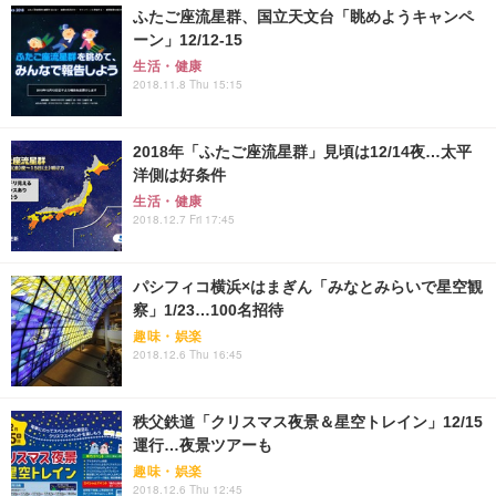
ふたご座流星群、国立天文台「眺めようキャンペ
ーン」12/12-15
生活・健康
2018.11.8 Thu 15:15
2018年「ふたご座流星群」見頃は12/14夜…太平
洋側は好条件
生活・健康
2018.12.7 Fri 17:45
パシフィコ横浜×はまぎん「みなとみらいで星空観
察」1/23…100名招待
趣味・娯楽
2018.12.6 Thu 16:45
秩父鉄道「クリスマス夜景＆星空トレイン」12/15
運行…夜景ツアーも
趣味・娯楽
2018.12.6 Thu 12:45