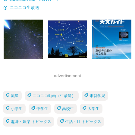
ニコニコ生放送
advertisement
流星
ニコニコ動画（生放送）
未就学児
小学生
中学生
高校生
大学生
趣味・娯楽 トピックス
生活・IT トピックス