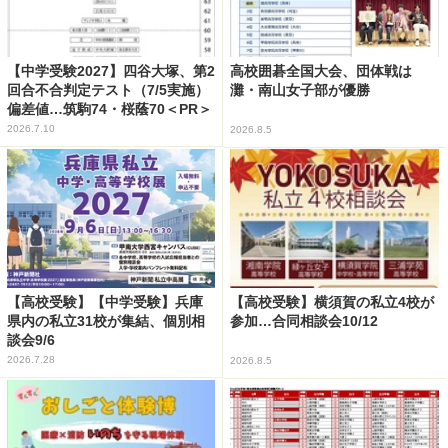
【中学受験2027】四谷大塚、第2
高校囲碁全国大会、団体戦は
回合不合判定テスト（7/5実施）
灘・南山女子部が優勝
偏差値…筑駒74・桜蔭70＜PR＞
2026.7.10
2026.8.5
【高校受験】【中学受験】兵庫
【高校受験】横須賀の私立4校が
県内の私立31校が集結、個別相
参加…合同相談会10/12
談会9/6
2026.7.28
2026.8.5