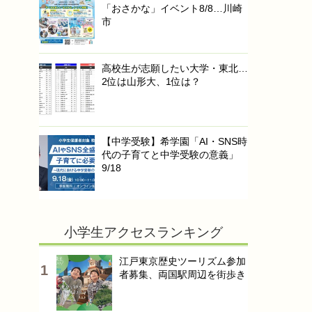
「おさかな」イベント8/8…川崎
市
高校生が志願したい大学・東北…
2位は山形大、1位は？
【中学受験】希学園「AI・SNS時
代の子育てと中学受験の意義」
9/18
小学生アクセスランキング
江戸東京歴史ツーリズム参加
者募集、両国駅周辺を街歩き