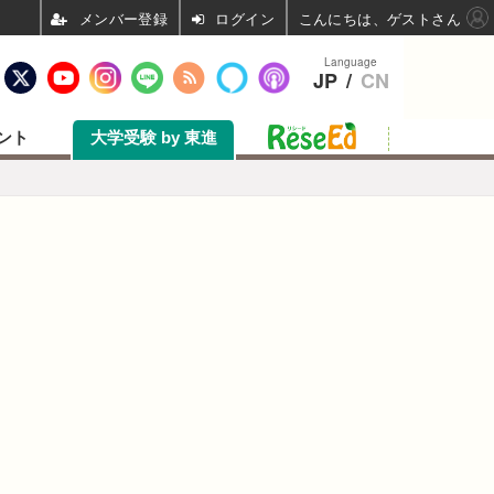
ログイン
こんにちは、ゲストさん
Language
JP
/
CN
ント
大学受験 by 東進