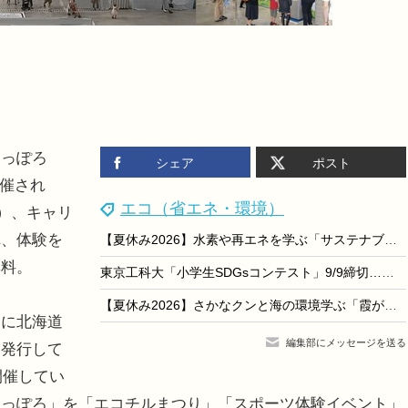
っぽろ
シェア
ポスト
開催され
エコ（省エネ・環境）
）、キャリ
れ、体験を
【夏休み2026】水素や再エネを学ぶ「サステナブルエネルギーツアー」自由研究にも
無料。
東京工科大「小学生SDGsコンテスト」9/9締切…漫画・文章・写真など募集
【夏休み2026】さかなクンと海の環境学ぶ「霞が関見学デー」環境省
に北海道
編集部にメッセージを送る
を発行して
開催してい
さっぽろ」を「エコチルまつり」「スポーツ体験イベント」