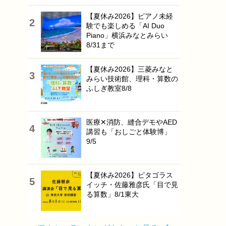
【夏休み2026】ピアノ未経
験でも楽しめる「AI Duo
Piano」横浜みなとみらい
8/31まで
【夏休み2026】三菱みなと
みらい技術館、理科・算数の
ふしぎ教室8/8
医療✕消防、縫合デモやAED
講習も「おしごと体験博」
9/5
【夏休み2026】ピタゴラス
イッチ・佐藤雅彦氏「目で見
る算数」8/1東大