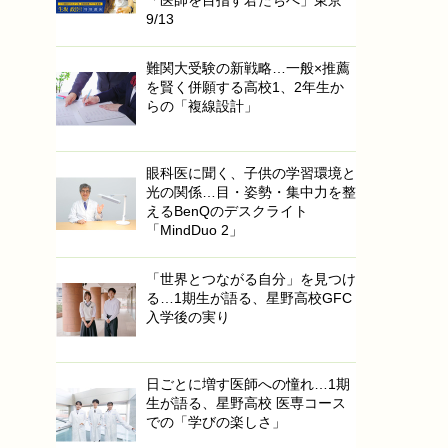
9/13
難関大受験の新戦略…一般×推薦
を賢く併願する高校1、2年生か
らの「複線設計」
眼科医に聞く、子供の学習環境と
光の関係…目・姿勢・集中力を整
えるBenQのデスクライト
「MindDuo 2」
「世界とつながる自分」を見つけ
る…1期生が語る、星野高校GFC
入学後の実り
日ごとに増す医師への憧れ…1期
生が語る、星野高校 医専コース
での「学びの楽しさ」