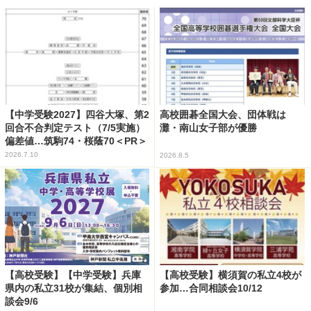
【中学受験2027】四谷大塚、第2
高校囲碁全国大会、団体戦は
回合不合判定テスト（7/5実施）
灘・南山女子部が優勝
偏差値…筑駒74・桜蔭70＜PR＞
2026.7.10
2026.8.5
【高校受験】【中学受験】兵庫
【高校受験】横須賀の私立4校が
県内の私立31校が集結、個別相
参加…合同相談会10/12
談会9/6