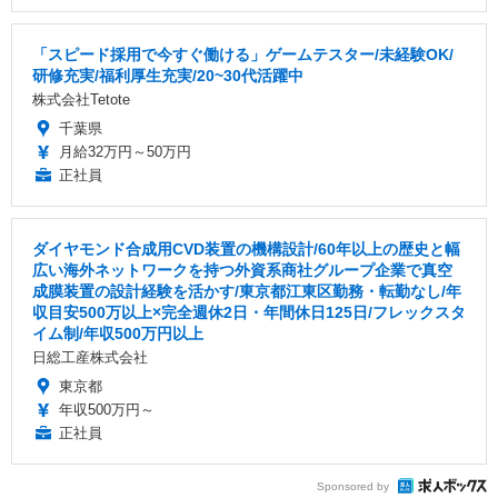
「スピード採用で今すぐ働ける」ゲームテスター/未経験OK/
研修充実/福利厚生充実/20~30代活躍中
株式会社Tetote
千葉県
月給32万円～50万円
正社員
ダイヤモンド合成用CVD装置の機構設計/60年以上の歴史と幅
広い海外ネットワークを持つ外資系商社グループ企業で真空
成膜装置の設計経験を活かす/東京都江東区勤務・転勤なし/年
収目安500万以上×完全週休2日・年間休日125日/フレックスタ
イム制/年収500万円以上
日総工産株式会社
東京都
年収500万円～
正社員
Sponsored by