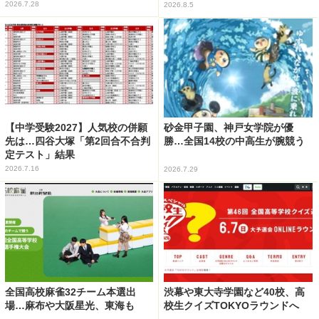
2026.7.28
2026.8.5
【中学受験2027】人気校の併願
砂金甲子園、神戸女学院が優
先は…四谷大塚「第2回合不合判
勝…全国14校の中高生が腕競う
定テスト」結果
2026.7.16
2026.7.29
全国高校麻雀32チーム本選出
渋幕や東大寺学園など40校、高
場…麻布や大阪星光、東海も
校生クイズTOKYOラウンドへ