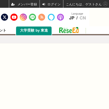
ログイン
こんにちは、ゲストさん
Language
JP
/
CN
ント
大学受験 by 東進