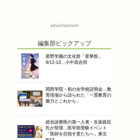
advertisement
編集部ピックアップ
星野学園の文化祭「星華祭」
9/12-13…小中高合同
関西学院・初の全学校説明会…教
育現場から語られた「一貫教育の
魅力とこれから」
総合診療医の第一人者・生坂政臣
氏が登壇…医学部受験イベント
「医師を目指す君たちへ」東京
9/13