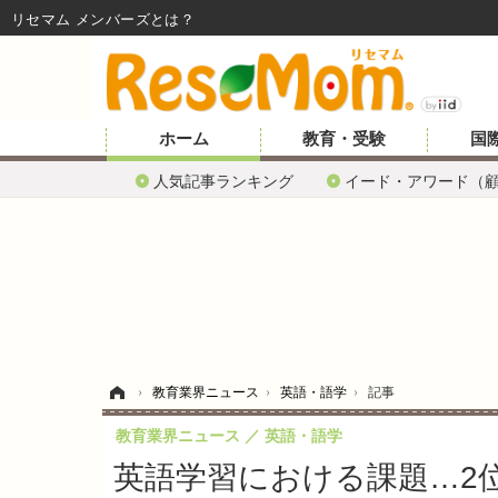
リセマム メンバーズ
ホーム
教育・受験
国
人気記事ランキング
イード・アワード（
ホーム
›
教育業界ニュース
›
英語・語学
›
記事
教育業界ニュース
英語・語学
英語学習における課題…2