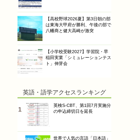
【高校野球2026夏】第3日朝の部
は東海大甲府が勝利、午後の部で
八幡商と健大高崎が激突
【小学校受験2027】学習院・早
稲田実業「シミュレーションテス
ト」伸芽会
英語・語学アクセスランキング
英検S-CBT、第1回7月実施分
の申込締切日を延長
世界で人気の言語「日本語」