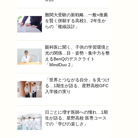
難関大受験の新戦略…一般×推薦
を賢く併願する高校1、2年生か
らの「複線設計」
眼科医に聞く、子供の学習環境と
光の関係…目・姿勢・集中力を整
えるBenQのデスクライト
「MindDuo 2」
「世界とつながる自分」を見つけ
る…1期生が語る、星野高校GFC
入学後の実り
日ごとに増す医師への憧れ…1期
生が語る、星野高校 医専コース
での「学びの楽しさ」