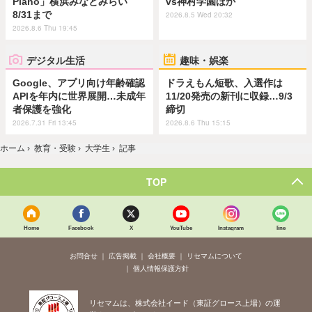
Piano」横浜みなとみらい
vs神村学園ほか
8/31まで
2026.8.5 Wed 20:32
2026.8.6 Thu 19:45
デジタル生活
趣味・娯楽
Google、アプリ向け年齢確認
ドラえもん短歌、入選作は
APIを年内に世界展開…未成年
11/20発売の新刊に収録…9/3
者保護を強化
締切
2026.7.31 Fri 13:45
2026.8.6 Thu 15:15
ホーム
›
教育・受験
›
大学生
›
記事
TOP
Home
Facebook
X
YouTube
Instagram
line
お問合せ
広告掲載
会社概要
リセマムについて
個人情報保護方針
リセマムは、株式会社イード（東証グロース上場）の運