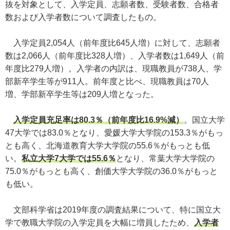
抜を対象として、入学定員、志願者数、受験者数、合格者
数および入学者数について調査したもの。
入学定員2,054人（前年度比645人増）に対して、志願者
数は2,066人（前年度比328人増）、入学者数は1,649人（前
年度比279人増）。入学者の内訳は、現職教員が738人、学
部新卒学生等が911人。前年度と比べ、現職教員は70人
増、学部新卒学生等は209人増となった。
入学定員充足率は80.3％（前年度比16.9%減）
。国立大学
47大学では83.0％となり、愛媛大学大学院の153.3％がもっ
とも高く、北海道教育大学大学院の55.6％がもっとも低
い。
私立大学7大学では55.6％
となり、常葉大学大学院の
75.0％がもっとも高く、創価大学大学院の36.0％がもっと
も低い。
文部科学省は2019年度の調査結果について、特に国立大
学で教職大学院の入学定員を大幅に増員したため、
入学者