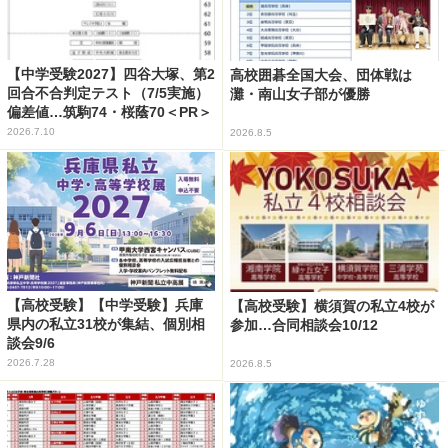
【中学受験2027】四谷大塚、第2
高校囲碁全国大会、団体戦は
回合不合判定テスト（7/5実施）
灘・南山女子部が優勝
偏差値…筑駒74・桜蔭70＜PR＞
2026.7.10
2026.8.5
【高校受験】【中学受験】兵庫
【高校受験】横須賀の私立4校が
県内の私立31校が集結、個別相
参加…合同相談会10/12
談会9/6
2026.7.28
2026.8.5