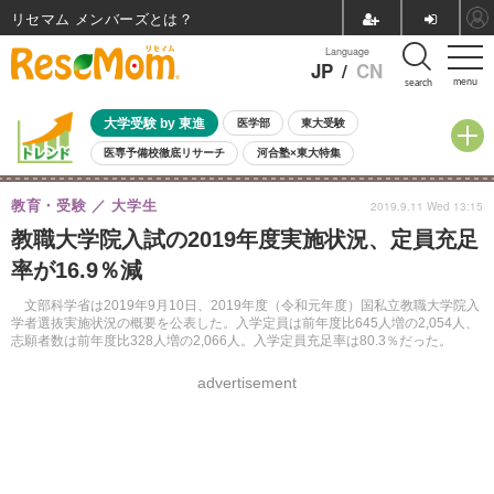
リセマム メンバーズ
Language
JP
/
CN
menu
search
大学受験 by 東進
医学部
東大受験
医専予備校徹底リサーチ
河合塾×東大特集
親子で考える大学選び
高校受験
中学受験
小学校受験
教育・受験
大学生
2019.9.11 Wed 13:15
共通テスト
夏休み
8月開催学校説明会・相談会
教職大学院入試の2019年度実施状況、定員充足
8月開催イベント・WS
全国公立高校 過去問
人気記事
率が16.9％減
自由研究教材（小学生向け）
自由研究教材（中学生向け）
ランキング
文部科学省は2019年9月10日、2019年度（令和元年度）国私立教職大学院入
学者選抜実施状況の概要を公表した。入学定員は前年度比645人増の2,054人、
志願者数は前年度比328人増の2,066人。入学定員充足率は80.3％だった。
advertisement