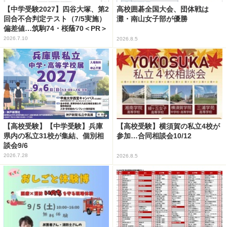
【中学受験2027】四谷大塚、第2
高校囲碁全国大会、団体戦は
回合不合判定テスト（7/5実施）
灘・南山女子部が優勝
偏差値…筑駒74・桜蔭70＜PR＞
2026.7.10
2026.8.5
【高校受験】【中学受験】兵庫
【高校受験】横須賀の私立4校が
県内の私立31校が集結、個別相
参加…合同相談会10/12
談会9/6
2026.7.28
2026.8.5