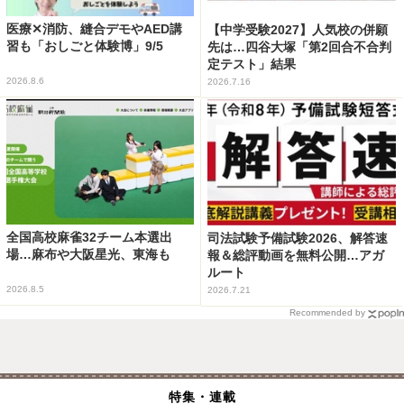
医療✕消防、縫合デモやAED講
【中学受験2027】人気校の併願
習も「おしごと体験博」9/5
先は…四谷大塚「第2回合不合判
定テスト」結果
2026.8.6
2026.7.16
全国高校麻雀32チーム本選出
司法試験予備試験2026、解答速
場…麻布や大阪星光、東海も
報＆総評動画を無料公開…アガ
ルート
2026.8.5
2026.7.21
Recommended by
特集・連載