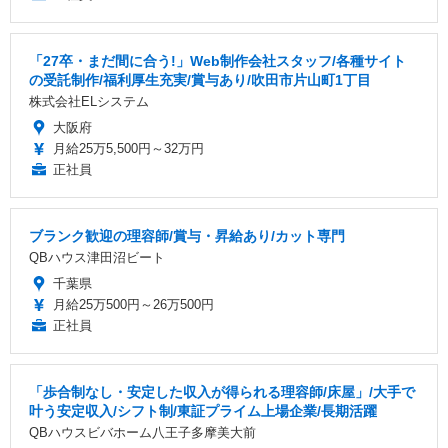
「27卒・まだ間に合う!」Web制作会社スタッフ/各種サイト
の受託制作/福利厚生充実/賞与あり/吹田市片山町1丁目
株式会社ELシステム
大阪府
月給25万5,500円～32万円
正社員
ブランク歓迎の理容師/賞与・昇給あり/カット専門
QBハウス津田沼ビート
千葉県
月給25万500円～26万500円
正社員
「歩合制なし・安定した収入が得られる理容師/床屋」/大手で
叶う安定収入/シフト制/東証プライム上場企業/長期活躍
QBハウスビバホーム八王子多摩美大前