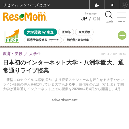
リセマム メンバーズ
Language
JP
/
CN
menu
search
大学受験 by 東進
医学部
東大受験
医専予備校徹底リサーチ
河合塾×東大特集
親子で考える大学選び
高校受験
中学受験
小学校受験
教育・受験
大学生
2020.4.7 Tue 18:15
共通テスト
夏休み
8月開催学校説明会・相談会
日本初のインターネット大学・八洲学園大、通
8月開催イベント・WS
全国公立高校 過去問
人気記事
常通りライブ授業
自由研究教材（小学生向け）
自由研究教材（中学生向け）
ランキング
新型コロナウイルス感染拡大により授業スケジュールを遅らせる大学やオン
ライン授業の導入を検討している大学もある中、通信制の八洲（やしま）学園
大学は通常通りインターネット上での授業を2020年4月4日から開講し、4月入
学の出願を4月13日まで受け付けている。
advertisement