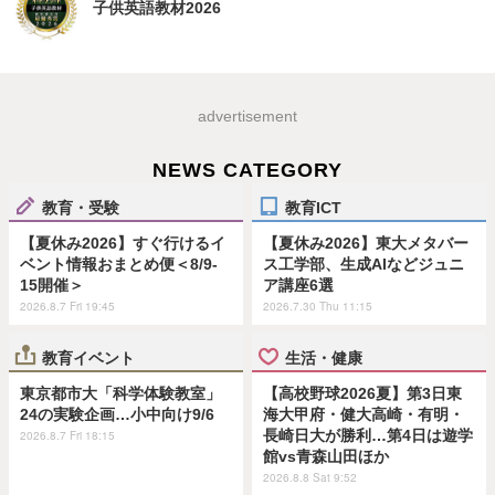
子供英語教材2026
advertisement
NEWS CATEGORY
教育・受験
教育ICT
【夏休み2026】すぐ行けるイ
【夏休み2026】東大メタバー
ベント情報おまとめ便＜8/9-
ス工学部、生成AIなどジュニ
15開催＞
ア講座6選
2026.8.7 Fri 19:45
2026.7.30 Thu 11:15
教育イベント
生活・健康
東京都市大「科学体験教室」
【高校野球2026夏】第3日東
24の実験企画…小中向け9/6
海大甲府・健大高崎・有明・
長崎日大が勝利…第4日は遊学
2026.8.7 Fri 18:15
館vs青森山田ほか
2026.8.8 Sat 9:52