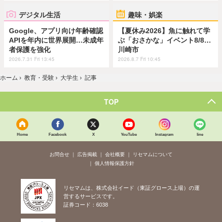
デジタル生活
趣味・娯楽
Google、アプリ向け年齢確認
【夏休み2026】魚に触れて学
APIを年内に世界展開…未成年
ぶ「おさかな」イベント8/8…
者保護を強化
川崎市
2026.7.31 Fri 13:45
2026.8.7 Fri 10:45
ホーム
›
教育・受験
›
大学生
›
記事
TOP
Home
Facebook
X
YouTube
Instagram
line
お問合せ
広告掲載
会社概要
リセマムについて
個人情報保護方針
リセマムは、株式会社イード（東証グロース上場）の運
営するサービスです。
証券コード：6038