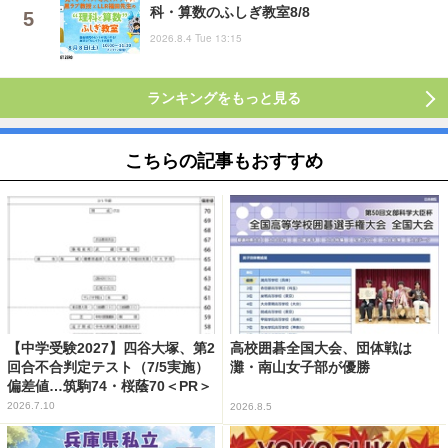
科・算数のふしぎ教室8/8
2026.8.4 Tue 13:15
ランキングをもっと見る
こちらの記事もおすすめ
【中学受験2027】四谷大塚、第2
高校囲碁全国大会、団体戦は
回合不合判定テスト（7/5実施）
灘・南山女子部が優勝
偏差値…筑駒74・桜蔭70＜PR＞
2026.7.10
2026.8.5