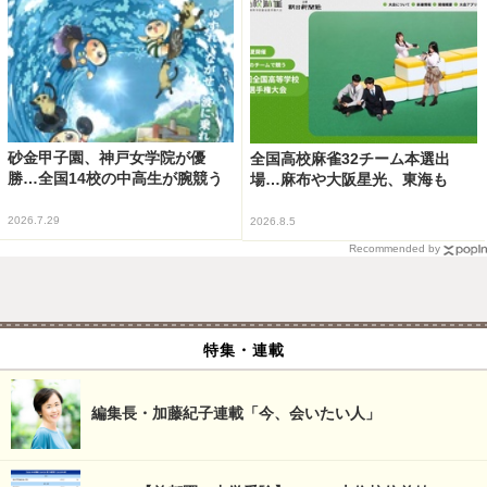
砂金甲子園、神戸女学院が優
全国高校麻雀32チーム本選出
勝…全国14校の中高生が腕競う
場…麻布や大阪星光、東海も
2026.7.29
2026.8.5
Recommended by
特集・連載
編集長・加藤紀子連載「今、会いたい人」