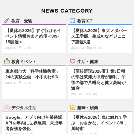
NEWS CATEGORY
教育・受験
教育ICT
【夏休み2026】すぐ行けるイ
【夏休み2026】東大メタバー
ベント情報おまとめ便＜8/9-
ス工学部、生成AIなどジュニ
15開催＞
ア講座6選
2026.8.7 Fri 19:45
2026.7.30 Thu 11:15
教育イベント
生活・健康
東京都市大「科学体験教室」
【高校野球2026夏】第3日朝
24の実験企画…小中向け9/6
の部は東海大甲府が勝利、午
後の部で八幡商と健大高崎が
2026.8.7 Fri 18:15
激突
2026.8.7 Fri 12:45
デジタル生活
趣味・娯楽
Google、アプリ向け年齢確認
【夏休み2026】魚に触れて学
APIを年内に世界展開…未成年
ぶ「おさかな」イベント8/8…
者保護を強化
川崎市