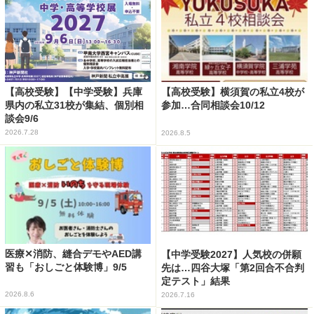
【高校受験】【中学受験】兵庫
【高校受験】横須賀の私立4校が
県内の私立31校が集結、個別相
参加…合同相談会10/12
談会9/6
2026.7.28
2026.8.5
医療✕消防、縫合デモやAED講
【中学受験2027】人気校の併願
習も「おしごと体験博」9/5
先は…四谷大塚「第2回合不合判
定テスト」結果
2026.8.6
2026.7.16