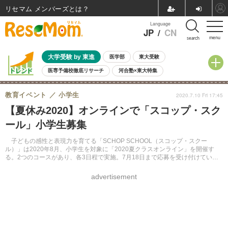
リセマム メンバーズ
Language
JP
/
CN
menu
search
大学受験 by 東進
医学部
東大受験
医専予備校徹底リサーチ
河合塾×東大特集
親子で考える大学選び
高校受験
中学受験
小学校受験
教育イベント
小学生
2020.7.10 Fri 17:45
共通テスト
夏休み
8月開催学校説明会・相談会
【夏休み2020】オンラインで「スコップ・スク
8月開催イベント・WS
全国公立高校 過去問
人気記事
ール」小学生募集
自由研究教材（小学生向け）
自由研究教材（中学生向け）
ランキング
子どもの感性と表現力を育てる「SCHOP SCHOOL（スコップ・スクー
ル）」は2020年8月、小学生を対象に「2020夏クラスオンライン」を開催す
る。2つのコースがあり、各3日程で実施。7月18日まで応募を受け付けてい
る。
advertisement