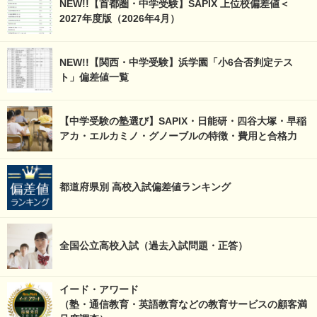
NEW!!【首都圏・中学受験】SAPIX 上位校偏差値＜
2027年度版（2026年4月）
NEW!!【関西・中学受験】浜学園「小6合否判定テス
ト」偏差値一覧
【中学受験の塾選び】SAPIX・日能研・四谷大塚・早稲
アカ・エルカミノ・グノーブルの特徴・費用と合格力
都道府県別 高校入試偏差値ランキング
全国公立高校入試（過去入試問題・正答）
イード・アワード
（塾・通信教育・英語教育などの教育サービスの顧客満