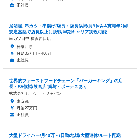
正社員
居酒屋, 串カツ・串揚げ/店長・店長候補/月9休み&賞与年2回!
安定基盤で店長以上に挑戦 早期キャリア実現可能
串カツ田中 横浜西口店
神奈川県
月給35万円～40万円
正社員
世界的ファーストフードチェーン「バーガーキング」の店
長・SV候補/飲食店/賞与・ボーナスあり
株式会社ビーケー・ジャパン
東京都
月給27万円
正社員
大型ドライバー/月40万～/日勤/地場/大型連休/ルート配送