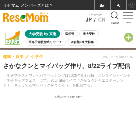
リセマム メンバーズ
Language
JP
/
CN
menu
search
大学受験 by 東進
医学部
東大受験
医専予備校徹底リサーチ
河合塾×東大特集
親子で考える大学選び
高校受験
中学受験
小学校受験
趣味・娯楽
小学生
2020.8.18 Tue 16:45
共通テスト
夏休み
8月開催学校説明会・相談会
さかなクンとマイバッグ作り、8/22ライブ配信
8月開催イベント・WS
全国公立高校 過去問
人気記事
自由研究教材（小学生向け）
自由研究教材（中学生向け）
ランキング
学研プラスとワン・パブリッシングは2020年8月22日、オンラインイベント
「学研キッズフェス」にて、YouTubeライブ「さかなクンとエコチャレン
ジ！ ギョうてんマイバッグをつくろう」を配信する。
advertisement