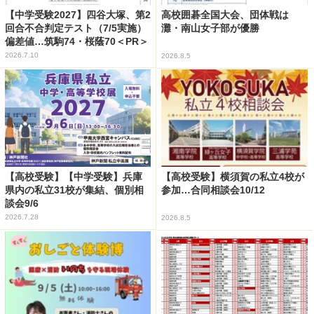
【中学受験2027】四谷大塚、第2
高校囲碁全国大会、団体戦は
回合不合判定テスト（7/5実施）
灘・南山女子部が優勝
偏差値…筑駒74・桜蔭70＜PR＞
2026.7.10
2026.8.5
【高校受験】【中学受験】兵庫
【高校受験】横須賀の私立4校が
県内の私立31校が集結、個別相
参加…合同相談会10/12
談会9/6
2026.7.28
2026.8.5