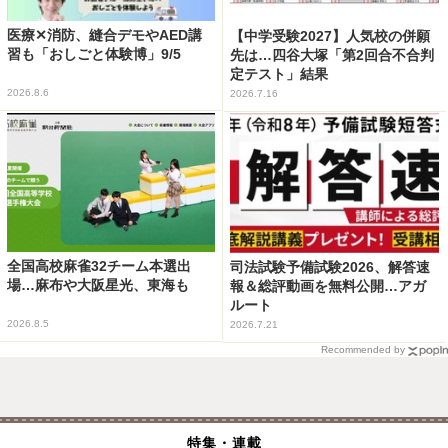
医療✕消防、縫合デモやAED講
【中学受験2027】人気校の併願
習も「おしごと体験博」9/5
先は…四谷大塚「第2回合不合判
定テスト」結果
2026.8.6
2026.7.16
全国高校麻雀32チーム本選出
司法試験予備試験2026、解答速
場…麻布や大阪星光、東海も
報＆総評動画を無料公開…アガ
ルート
2026.8.5
2026.7.21
Recommended by
特集・連載