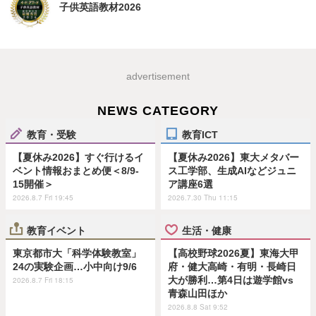
子供英語教材2026
advertisement
NEWS CATEGORY
教育・受験
教育ICT
【夏休み2026】すぐ行けるイ
【夏休み2026】東大メタバー
ベント情報おまとめ便＜8/9-
ス工学部、生成AIなどジュニ
15開催＞
ア講座6選
2026.8.7 Fri 19:45
2026.7.30 Thu 11:15
教育イベント
生活・健康
東京都市大「科学体験教室」
【高校野球2026夏】東海大甲
24の実験企画…小中向け9/6
府・健大高崎・有明・長崎日
大が勝利…第4日は遊学館vs
2026.8.7 Fri 18:15
青森山田ほか
2026.8.8 Sat 9:52