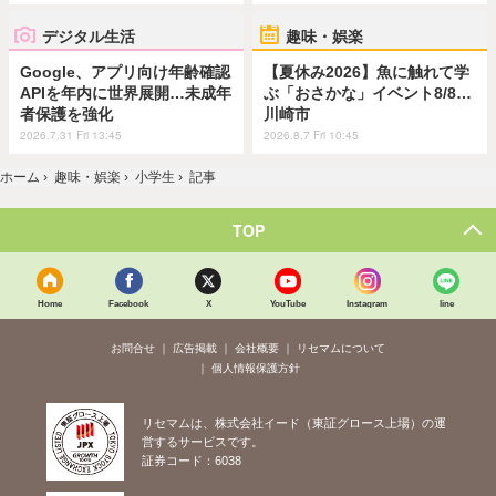
デジタル生活
趣味・娯楽
Google、アプリ向け年齢確認
【夏休み2026】魚に触れて学
APIを年内に世界展開…未成年
ぶ「おさかな」イベント8/8…
者保護を強化
川崎市
2026.7.31 Fri 13:45
2026.8.7 Fri 10:45
ホーム
›
趣味・娯楽
›
小学生
›
記事
TOP
Home
Facebook
X
YouTube
Instagram
line
お問合せ
広告掲載
会社概要
リセマムについて
個人情報保護方針
リセマムは、株式会社イード（東証グロース上場）の運
営するサービスです。
証券コード：6038