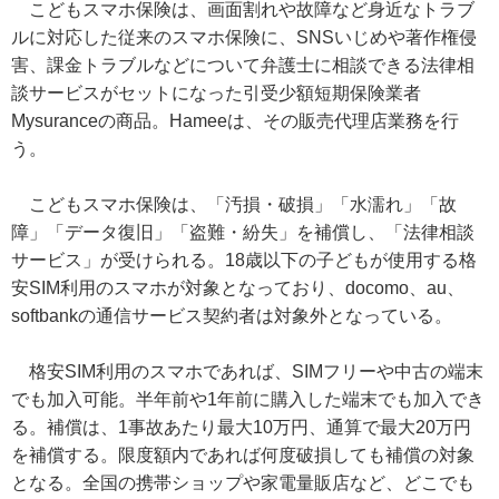
こどもスマホ保険は、画面割れや故障など身近なトラブ
ルに対応した従来のスマホ保険に、SNSいじめや著作権侵
害、課金トラブルなどについて弁護士に相談できる法律相
談サービスがセットになった引受少額短期保険業者
Mysuranceの商品。Hameeは、その販売代理店業務を行
う。
こどもスマホ保険は、「汚損・破損」「水濡れ」「故
障」「データ復旧」「盗難・紛失」を補償し、「法律相談
サービス」が受けられる。18歳以下の子どもが使用する格
安SIM利用のスマホが対象となっており、docomo、au、
softbankの通信サービス契約者は対象外となっている。
格安SIM利用のスマホであれば、SIMフリーや中古の端末
でも加入可能。半年前や1年前に購入した端末でも加入でき
る。補償は、1事故あたり最大10万円、通算で最大20万円
を補償する。限度額内であれば何度破損しても補償の対象
となる。全国の携帯ショップや家電量販店など、どこでも