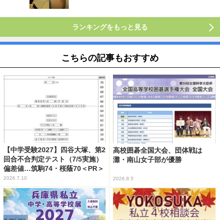
ランキングをもっと見る
こちらの記事もおすすめ
【中学受験2027】四谷大塚、第2
高校囲碁全国大会、団体戦は
回合不合判定テスト（7/5実施）
灘・南山女子部が優勝
偏差値…筑駒74・桜蔭70＜PR＞
2026.7.10
2026.8.5