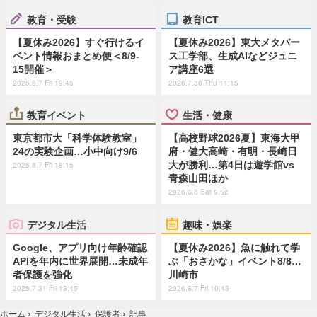
教育・受験
教育ICT
【夏休み2026】すぐ行けるイ
【夏休み2026】東大メタバー
ベント情報おまとめ便＜8/9-
ス工学部、生成AIなどジュニ
15開催＞
ア講座6選
2026.8.7 Fri 19:45
2026.7.30 Thu 11:15
教育イベント
生活・健康
東京都市大「科学体験教室」
【高校野球2026夏】東海大甲
24の実験企画…小中向け9/6
府・健大高崎・有明・長崎日
大が勝利…第4日は遊学館vs
2026.8.7 Fri 18:15
青森山田ほか
2026.8.8 Sat 9:52
デジタル生活
趣味・娯楽
Google、アプリ向け年齢確認
【夏休み2026】魚に触れて学
APIを年内に世界展開…未成年
ぶ「おさかな」イベント8/8…
者保護を強化
川崎市
2026.7.31 Fri 13:45
2026.8.7 Fri 10:45
ホーム
›
デジタル生活
›
保護者
›
記事