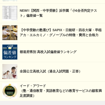
NEW!!【関西・中学受験】浜学園「小6合否判定テス
ト」偏差値一覧
【中学受験の塾選び】SAPIX・日能研・四谷大塚・早稲
アカ・エルカミノ・グノーブルの特徴・費用と合格力
都道府県別 高校入試偏差値ランキング
全国公立高校入試（過去入試問題・正答）
イード・アワード
（塾・通信教育・英語教育などの教育サービスの顧客満
足度調査）