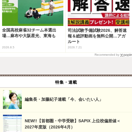
全国高校麻雀32チーム本選出
司法試験予備試験2026、解答速
場…麻布や大阪星光、東海も
報＆総評動画を無料公開…アガ
ルート
2026.8.5
2026.7.21
Recommended by
特集・連載
編集長・加藤紀子連載「今、会いたい人」
NEW!!【首都圏・中学受験】SAPIX 上位校偏差値＜
2027年度版（2026年4月）