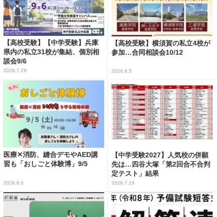
【高校受験】【中学受験】兵庫
【高校受験】横須賀の私立4校が
県内の私立31校が集結、個別相
参加…合同相談会10/12
談会9/6
2026.7.28
2026.8.5
医療✕消防、縫合デモやAED講
【中学受験2027】人気校の併願
習も「おしごと体験博」9/5
先は…四谷大塚「第2回合不合判
定テスト」結果
2026.8.6
2026.7.16