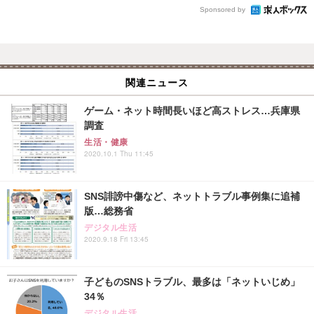
Sponsored by
関連ニュース
ゲーム・ネット時間長いほど高ストレス…兵庫県
調査
生活・健康
2020.10.1 Thu 11:45
SNS誹謗中傷など、ネットトラブル事例集に追補
版…総務省
デジタル生活
2020.9.18 Fri 13:45
子どものSNSトラブル、最多は「ネットいじめ」
34％
デジタル生活