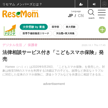
リセマム メンバーズ
Language
JP
/
CN
menu
search
大学受験 by 東進
医学部
東大受験
医専予備校徹底リサーチ
河合塾×東大特集
親子で考える大学選び
高校受験
中学受験
小学校受験
デジタル生活
保護者
2020.10.1 Thu 17:45
共通テスト
夏休み
8月開催学校説明会・相談会
法律相談サービス付き「こどもスマホ保険」発
8月開催イベント・WS
全国公立高校 過去問
人気記事
売
自由研究教材（小学生向け）
自由研究教材（中学生向け）
ランキング
Hamee（ハミィ）は2020年9月29日、「こどもスマホ保険」を発売した。対
象は格安SIMのスマホを利用する18歳以下の子ども。故障など身近なトラブル
に対応した従来のスマホ保険に、課金トラブルなどを弁護士に相談できる法律
相談サービスがセットになっている。
advertisement