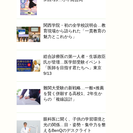
関西学院・初の全学校説明会…教
育現場から語られた「一貫教育の
魅力とこれから」
総合診療医の第一人者・生坂政臣
氏が登壇…医学部受験イベント
「医師を目指す君たちへ」東京
9/13
難関大受験の新戦略…一般×推薦
を賢く併願する高校1、2年生か
らの「複線設計」
眼科医に聞く、子供の学習環境と
光の関係…目・姿勢・集中力を整
えるBenQのデスクライト