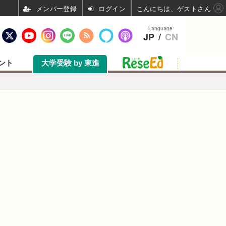
ログイン
こんにちは、ゲストさん
Language
JP
/
CN
ント
大学受験 by 東進