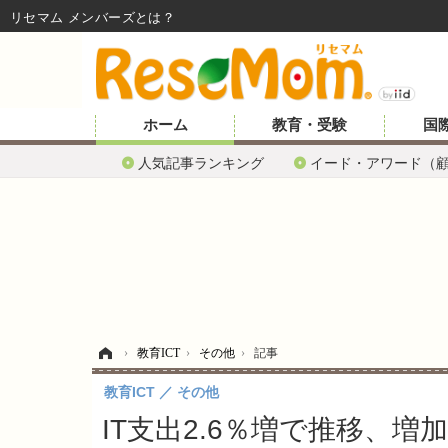
リセマム メンバーズ
ホーム
教育・受験
国
人気記事ランキング
イード・アワード（
ホーム
›
教育ICT
›
その他
›
記事
教育ICT
その他
IT支出2.6％増で推移、