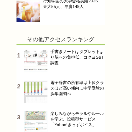
行知学園の大学合格実績2026…
東大55人、早慶149人
その他アクセスランキング
手書きノートはタブレットよ
り脳への負担低、コクヨS&T
調査
電子辞書の所有率は上位クラ
スほど高い傾向…中学受験の
浜学園調べ
楽しみながらモラルやルール
を学ぶ、投稿型サービス
「Yahoo!きっずボイス」