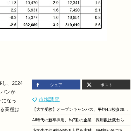
し、2024
シェア
ポスト
ャパンが
市場調査
かになっ
れる業種は
【大学受験】オープンキャンパス、平均4.3校参加…河合塾Kei-Net調査
AI時代の新卒採用、約7割の企業「採用数は変わらず」リクルートワークス調査
小学生の約9割が物価上昇を実感、約4割がAIに悩み相談…進研ゼミ調査