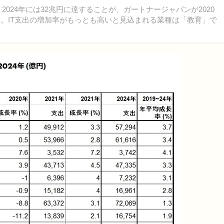
、2024年には32兆円に達することが、ガートナージャパンが2020
た。IT支出の増加率がもっとも高いと見込まれる業種は「教育」で