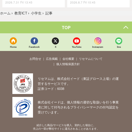
2026.7.31 Fri 13:45
2026.8.7 Fri 10:45
ホーム
›
教育ICT
›
小学生
›
記事
TOP
Home
Facebook
X
YouTube
Instagram
line
お問合せ
広告掲載
会社概要
リセマムについて
個人情報保護方針
リセマムは、株式会社イード（東証グロース上場）の運
営するサービスです。
証券コード：6038
株式会社イードは、個人情報の適切な取扱いを行う事業
者に対して付与されるプライバシーマークの付与認定を
受けています。
紹介した商品/サービスを購入、契約した場合に、
売上の一部が弊社サイトに還元されることがあります。