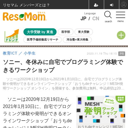
リセマム メンバーズ
Language
JP
/
CN
menu
search
大学受験 by 東進
医学部
東大受験
医専予備校徹底リサーチ
河合塾×東大特集
親子で考える大学選び
高校受験
中学受験
小学校受験
教育ICT
小学生
2020.11.19 Thu 18:15
PR
共通テスト
夏休み
8月開催学校説明会・相談会
ソニー、冬休みに自宅でプログラミング体験で
8月開催イベント・WS
全国公立高校 過去問
人気記事
きるワークショップ
自由研究教材（小学生向け）
自由研究教材（中学生向け）
ランキング
ソニーは2020年12月19日から2021年1月10日に、自宅でプログラミング体
験や発明ができるオンラインワークショップ「おうちdeチャレンジ！MESH発
明ワークショップ オンライン」を開催する。参加費用は無料。申込締切は2020
年12月6日。
ソニーは2020年12月19日から
2021年1月10日に、自宅でプログ
ラミング体験や発明ができるオン
ラインワークショップ「おうちde
おうちdeチャレンジ！MESH
チャレンジ！MESH発明ワークシ