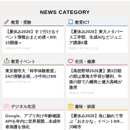
NEWS CATEGORY
教育・受験
教育ICT
【夏休み2026】すぐ行けるイ
【夏休み2026】東大メタバー
ベント情報おまとめ便＜8/9-
ス工学部、生成AIなどジュニ
15開催＞
ア講座6選
2026.8.7 Fri 19:45
2026.7.30 Thu 11:15
教育イベント
生活・健康
東京都市大「科学体験教室」
【高校野球2026夏】第3日朝
24の実験企画…小中向け9/6
の部は東海大甲府が勝利、午
後の部で八幡商と健大高崎が
2026.8.7 Fri 18:15
激突
2026.8.7 Fri 12:45
デジタル生活
趣味・娯楽
Google、アプリ向け年齢確認
【夏休み2026】魚に触れて学
APIを年内に世界展開…未成年
ぶ「おさかな」イベント8/8…
者保護を強化
川崎市