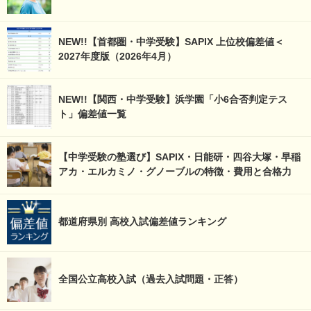
NEW!!【首都圏・中学受験】SAPIX 上位校偏差値＜
2027年度版（2026年4月）
NEW!!【関西・中学受験】浜学園「小6合否判定テス
ト」偏差値一覧
【中学受験の塾選び】SAPIX・日能研・四谷大塚・早稲
アカ・エルカミノ・グノーブルの特徴・費用と合格力
都道府県別 高校入試偏差値ランキング
全国公立高校入試（過去入試問題・正答）