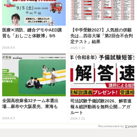
医療✕消防、縫合デモやAED講
【中学受験2027】人気校の併願
習も「おしごと体験博」9/5
先は…四谷大塚「第2回合不合判
定テスト」結果
2026.8.6
2026.7.16
全国高校麻雀32チーム本選出
司法試験予備試験2026、解答速
場…麻布や大阪星光、東海も
報＆総評動画を無料公開…アガ
ルート
2026.8.5
2026.7.21
Recommended by