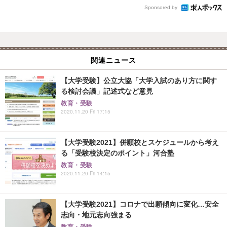
Sponsored by
関連ニュース
【大学受験】公立大協「大学入試のあり方に関す
る検討会議」記述式など意見
教育・受験
2020.11.20 Fri 17:15
【大学受験2021】併願校とスケジュールから考え
る「受験校決定のポイント」河合塾
教育・受験
2020.11.20 Fri 14:15
【大学受験2021】コロナで出願傾向に変化…安全
志向・地元志向強まる
教育・受験