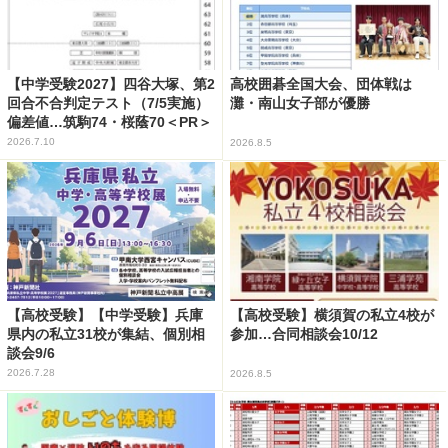
【中学受験2027】四谷大塚、第2
高校囲碁全国大会、団体戦は
回合不合判定テスト（7/5実施）
灘・南山女子部が優勝
偏差値…筑駒74・桜蔭70＜PR＞
2026.7.10
2026.8.5
【高校受験】【中学受験】兵庫
【高校受験】横須賀の私立4校が
県内の私立31校が集結、個別相
参加…合同相談会10/12
談会9/6
2026.7.28
2026.8.5