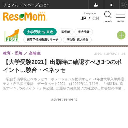
リセマム メンバーズ
Language
JP
/
CN
menu
search
大学受験 by 東進
医学部
東大受験
医専予備校徹底リサーチ
河合塾×東大特集
親子で考える大学選び
高校受験
中学受験
小学校受験
教育・受験
高校生
2020.11.25 Wed 11:15
共通テスト
夏休み
8月開催学校説明会・相談会
【大学受験2021】出願時に確認すべき3つのポ
8月開催イベント・WS
全国公立高校 過去問
人気記事
イント…駿台・ベネッセ
自由研究教材（小学生向け）
自由研究教材（中学生向け）
ランキング
駿台予備学校とベネッセコーポレーションが提供する2021年度大学入学共通
テスト自己採点集計「データネット2021」は2020年11月24日、「出願時に確
認すべき3つのポイント」を公開。志望校の募集要項の確認や出願書類の準備、
郵送の際の注意ポイントについて紹介している。
advertisement