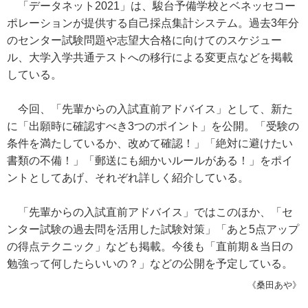
「データネット2021」は、駿台予備学校とベネッセコー
ポレーションが提供する自己採点集計システム。過去3年分
のセンター試験問題や志望大合格に向けてのスケジュー
ル、大学入学共通テストへの移行による変更点などを掲載
している。
今回、「先輩からの入試直前アドバイス」として、新た
に「出願時に確認すべき3つのポイント」を公開。「受験の
条件を満たしているか、改めて確認！」「絶対に避けたい
書類の不備！」「郵送にも細かいルールがある！」をポイ
ントとしてあげ、それぞれ詳しく紹介している。
「先輩からの入試直前アドバイス」ではこのほか、「セ
ンター試験の過去問を活用した試験対策」「あと5点アップ
の得点テクニック」なども掲載。今後も「直前期＆当日の
勉強って何したらいいの？」などの公開を予定している。
《桑田あや》