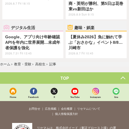
商・英明が勝利、第5日は花巻
2026.8.7 Fri 18:15
東vs新田ほか
2026.8.9 Sun 9:15
デジタル生活
趣味・娯楽
Google、アプリ向け年齢確認
【夏休み2026】魚に触れて学
APIを年内に世界展開…未成年
ぶ「おさかな」イベント8/8…
者保護を強化
川崎市
2026.7.31 Fri 13:45
2026.8.7 Fri 10:45
ホーム
›
教育・受験
›
高校生
›
記事
TOP
Home
Facebook
X
YouTube
Instagram
line
お問合せ
広告掲載
会社概要
リセマムについて
個人情報保護方針
リセマムは、株式会社イード（東証グロース上場）の運