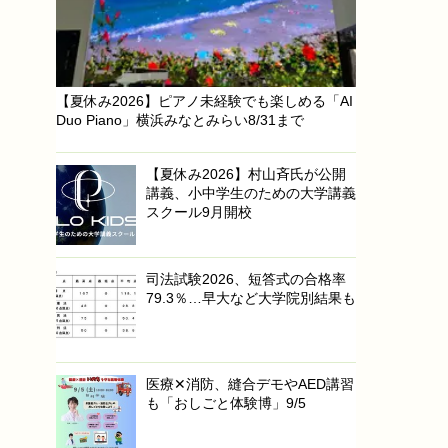
【夏休み2026】ピアノ未経験でも楽しめる「AI
Duo Piano」横浜みなとみらい8/31まで
【夏休み2026】村山斉氏が公開
講義、小中学生のための大学講義
スクール9月開校
司法試験2026、短答式の合格率
79.3％…早大など大学院別結果も
医療✕消防、縫合デモやAED講習
も「おしごと体験博」9/5