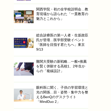
関西学院・初の全学校説明会…教
育現場から語られた「一貫教育の
魅力とこれから」
総合診療医の第一人者・生坂政臣
氏が登壇…医学部受験イベント
「医師を目指す君たちへ」東京
9/13
難関大受験の新戦略…一般×推薦
を賢く併願する高校1、2年生か
らの「複線設計」
眼科医に聞く、子供の学習環境と
光の関係…目・姿勢・集中力を整
えるBenQのデスクライト
「MindDuo 2」