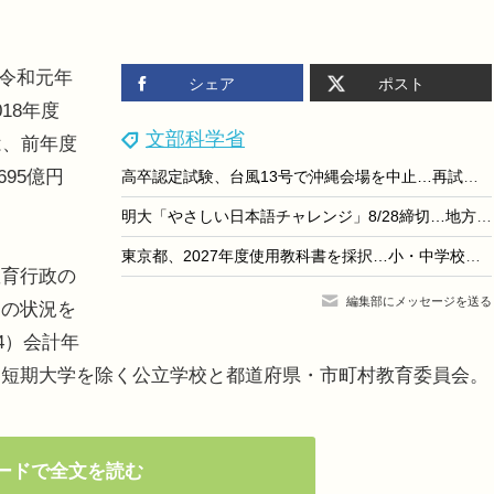
（令和元年
シェア
ポスト
18年度
文部科学省
は、前年度
695億円
高卒認定試験、台風13号で沖縄会場を中止…再試験は8/27-28
明大「やさしい日本語チャレンジ」8/28締切…地方校は交通費助成あり
東京都、2027年度使用教科書を採択…小・中学校は前年度と同一
育行政の
編集部にメッセージを送る
）の状況を
4）会計年
、短期大学を除く公立学校と都道府県・市町村教育委員会。
ードで全文を読む