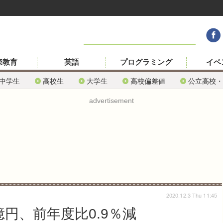
際教育
英語
プログラミング
イベ
中学生
高校生
大学生
高校偏差値
公立高校・
advertisement
2020.12.3 Thu 11:45
億円、前年度比0.9％減