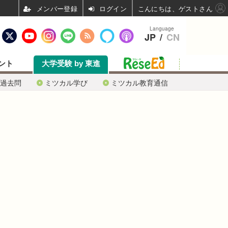
ログイン
こんにちは、ゲストさん
Language
JP
/
CN
ント
大学受験 by 東進
過去問
ミツカル学び
ミツカル教育通信