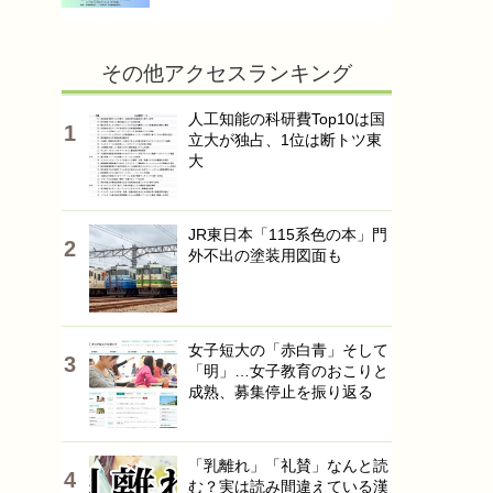
その他アクセスランキング
人工知能の科研費Top10は国
立大が独占、1位は断トツ東
大
JR東日本「115系色の本」門
外不出の塗装用図面も
女子短大の「赤白青」そして
「明」…女子教育のおこりと
成熟、募集停止を振り返る
「乳離れ」「礼賛」なんと読
む？実は読み間違えている漢