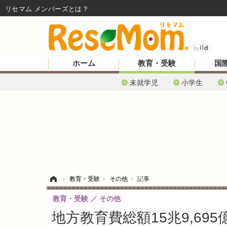
リセマム メンバーズ
ホーム
教育・受験
国
未就学児
小学生
ホーム
›
教育・受験
›
その他
›
記事
教育・受験
その他
地方教育費総額15兆9,695