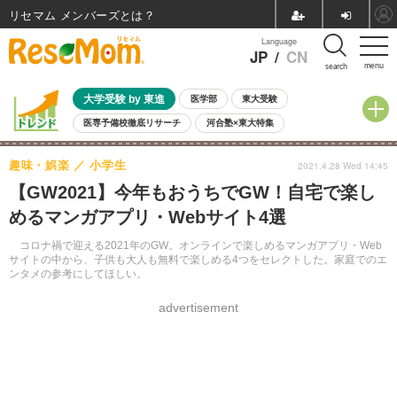
リセマム メンバーズ
Language
JP
/
CN
menu
search
大学受験 by 東進
医学部
東大受験
医専予備校徹底リサーチ
河合塾×東大特集
親子で考える大学選び
高校受験
中学受験
小学校受験
趣味・娯楽
小学生
2021.4.28 Wed 14:45
共通テスト
夏休み
8月開催学校説明会・相談会
【GW2021】今年もおうちでGW！自宅で楽し
8月開催イベント・WS
全国公立高校 過去問
人気記事
めるマンガアプリ・Webサイト4選
自由研究教材（小学生向け）
自由研究教材（中学生向け）
ランキング
コロナ禍で迎える2021年のGW。オンラインで楽しめるマンガアプリ・Web
サイトの中から、子供も大人も無料で楽しめる4つをセレクトした。家庭でのエ
ンタメの参考にしてほしい。
advertisement