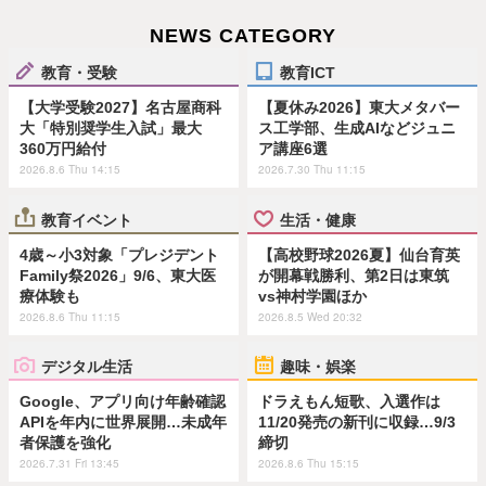
NEWS CATEGORY
教育・受験
教育ICT
【大学受験2027】名古屋商科
【夏休み2026】東大メタバー
大「特別奨学生入試」最大
ス工学部、生成AIなどジュニ
360万円給付
ア講座6選
2026.8.6 Thu 14:15
2026.7.30 Thu 11:15
教育イベント
生活・健康
4歳～小3対象「プレジデント
【高校野球2026夏】仙台育英
Family祭2026」9/6、東大医
が開幕戦勝利、第2日は東筑
療体験も
vs神村学園ほか
2026.8.6 Thu 11:15
2026.8.5 Wed 20:32
デジタル生活
趣味・娯楽
Google、アプリ向け年齢確認
ドラえもん短歌、入選作は
APIを年内に世界展開…未成年
11/20発売の新刊に収録…9/3
者保護を強化
締切
2026.7.31 Fri 13:45
2026.8.6 Thu 15:15