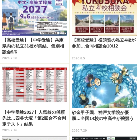
【高校受験】【中学受験】兵庫
【高校受験】横須賀の私立4校が
県内の私立31校が集結、個別相
参加…合同相談会10/12
談会9/6
2026.7.28
2026.8.5
【中学受験2027】人気校の併願
砂金甲子園、神戸女学院が優
先は…四谷大塚「第2回合不合判
勝…全国14校の中高生が腕競う
定テスト」結果
2026.7.16
2026.7.29