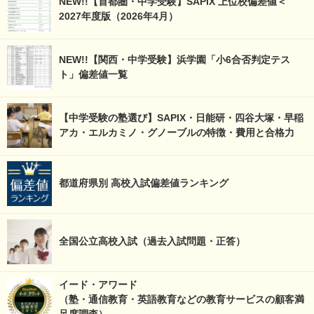
NEW!!【首都圏・中学受験】SAPIX 上位校偏差値＜
2027年度版（2026年4月）
NEW!!【関西・中学受験】浜学園「小6合否判定テス
ト」偏差値一覧
【中学受験の塾選び】SAPIX・日能研・四谷大塚・早稲
アカ・エルカミノ・グノーブルの特徴・費用と合格力
都道府県別 高校入試偏差値ランキング
全国公立高校入試（過去入試問題・正答）
イード・アワード
（塾・通信教育・英語教育などの教育サービスの顧客満