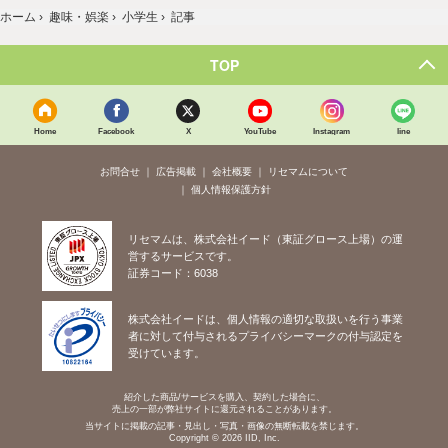
ホーム
›
趣味・娯楽
›
小学生
›
記事
TOP
Home
Facebook
X
YouTube
Instagram
line
お問合せ
広告掲載
会社概要
リセマムについて
個人情報保護方針
リセマムは、株式会社イード（東証グロース上場）の運
営するサービスです。
証券コード：6038
株式会社イードは、個人情報の適切な取扱いを行う事業
者に対して付与されるプライバシーマークの付与認定を
受けています。
紹介した商品/サービスを購入、契約した場合に、
売上の一部が弊社サイトに還元されることがあります。
当サイトに掲載の記事・見出し・写真・画像の無断転載を禁じます。
Copyright © 2026 IID, Inc.