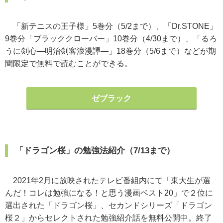
「新テニスの王子様」5巻分（5/2まで）、「Dr.STONE」
9巻分「ブラッククローバー」10巻分（4/30まで）、「るろ
うに剣心―明治剣客浪漫譚―」18巻分（5/6まで）などが期
間限定で無料で読むことができる。
ゼブラック
「ドラゴン桜」の勉強法紹介（7/13まで）
2021年2月に放映されたテレビ番組内にて「東大生が選
んだ！コレは勉強になる！と思う漫画ベスト20」で２位に
選出された「ドラゴン桜」、セカンドシリーズ「ドラゴン
桜２」からセレクトされた勉強紹介話を無料公開中。終了