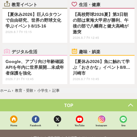
教育イベント
生活・健康
【夏休み2026】巨人Gタウン
【高校野球2026夏】第3日朝
で自由研究、世界の野球文化
の部は東海大甲府が勝利、午
学ぶイベント8/15-16
後の部で八幡商と健大高崎が
激突
2026.8.7 Fri 15:15
2026.8.7 Fri 12:45
デジタル生活
趣味・娯楽
Google、アプリ向け年齢確認
【夏休み2026】魚に触れて学
APIを年内に世界展開…未成年
ぶ「おさかな」イベント8/8…
者保護を強化
川崎市
2026.7.31 Fri 13:45
2026.8.7 Fri 10:45
ホーム
›
教育・受験
›
小学生
›
記事
TOP
Home
Facebook
X
YouTube
Instagram
line