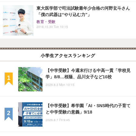
東大医学部で司法試験最年少合格の河野玄斗さん
「僕の武器は“やり込む力”」
教育・受験
2018.10.30 Tue 10:15
小学生アクセスランキング
【中学受験】今週末行ける中高一貫「学校見
学」8/8…桜蔭、品川女子など10校
2026.8.3 Mon 10:15
【中学受験】希学園「AI・SNS時代の子育て
と中学受験の意義」9/18
2026.8.7 Fri 9:45