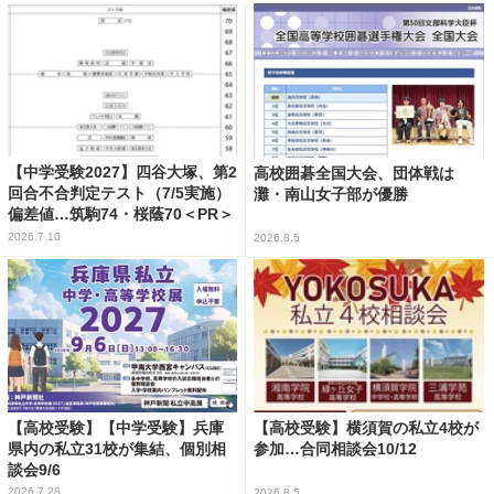
【中学受験2027】四谷大塚、第2
高校囲碁全国大会、団体戦は
回合不合判定テスト（7/5実施）
灘・南山女子部が優勝
偏差値…筑駒74・桜蔭70＜PR＞
2026.7.10
2026.8.5
【高校受験】【中学受験】兵庫
【高校受験】横須賀の私立4校が
県内の私立31校が集結、個別相
参加…合同相談会10/12
談会9/6
2026.7.28
2026.8.5