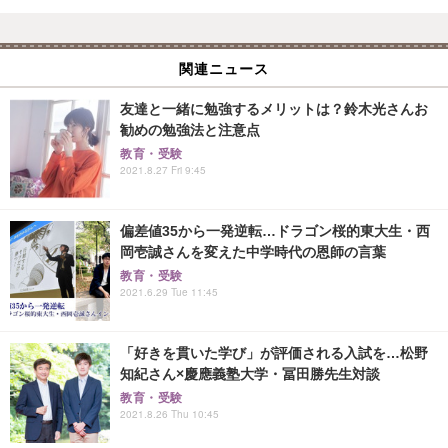
関連ニュース
友達と一緒に勉強するメリットは？鈴木光さんお
勧めの勉強法と注意点
教育・受験
2021.8.27 Fri 9:45
偏差値35から一発逆転…ドラゴン桜的東大生・西
岡壱誠さんを変えた中学時代の恩師の言葉
教育・受験
2021.6.29 Tue 11:45
「好きを貫いた学び」が評価される入試を…松野
知紀さん×慶應義塾大学・冨田勝先生対談
教育・受験
2021.8.26 Thu 10:45