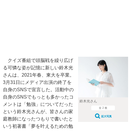
クイズ番組で頭脳戦を繰り広げ
る可憐な姿が記憶に新しい鈴木光
さんは、2021年春、東大を卒業。
3月31日にメディア出演の終了を
自身のSNSで宣言した。活動中の
自身のSNSでもっとも多かったコ
鈴木光さん
メントは「勉強」についてだった
全 2 枚
という鈴木光さんが、皆さんの家
拡大写真
庭教師になったつもりで書いたと
いう初著書「夢を叶えるための勉