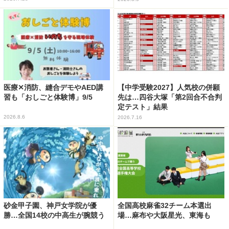
医療✕消防、縫合デモやAED講
【中学受験2027】人気校の併願
習も「おしごと体験博」9/5
先は…四谷大塚「第2回合不合判
定テスト」結果
2026.8.6
2026.7.16
砂金甲子園、神戸女学院が優
全国高校麻雀32チーム本選出
勝…全国14校の中高生が腕競う
場…麻布や大阪星光、東海も