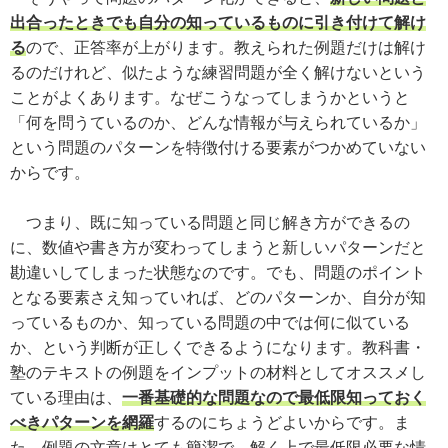
出合ったときでも自分の知っているものに引き付けて解け
る
ので、正答率が上がります。教えられた例題だけは解け
るのだけれど、似たような練習問題が全く解けないという
ことがよくあります。なぜこうなってしまうかというと
「何を問うているのか、どんな情報が与えられているか」
という問題のパターンを特徴付ける要素がつかめていない
からです。
つまり、既に知っている問題と同じ解き方ができるの
に、数値や書き方が変わってしまうと新しいパターンだと
勘違いしてしまった状態なのです。でも、問題のポイント
となる要素さえ知っていれば、どのパターンか、自分が知
っているものか、知っている問題の中では何に似ている
か、という判断が正しくできるようになります。教科書・
塾のテキストの例題をインプットの材料としてオススメし
ている理由は、
一番基礎的な問題なので最低限知っておく
べきパターンを網羅
するのにちょうどよいからです。ま
た、例題の文章はとても簡潔で、解く上で最低限必要な情