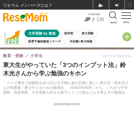
リセマム メンバーズ
Language
JP
/
CN
menu
search
大学受験 by 東進
医学部
東大受験
医専予備校徹底リサーチ
河合塾×東大特集
親子で考える大学選び
高校受験
中学受験
小学校受験
教育・受験
小学生
2021.8.25 Wed 9:45
共通テスト
夏休み
8月開催学校説明会・相談会
東大生がやっていた「3つのインプット法」鈴
8月開催イベント・WS
全国公立高校 過去問
人気記事
木光さんから学ぶ勉強のキホン
自由研究教材（小学生向け）
自由研究教材（中学生向け）
ランキング
クイズ番組で頭脳戦を繰り広げる可憐な姿が記憶に新しい東大生・鈴木光さ
んの初著書「夢を叶えるための勉強法」（KADOKAWA）から、これから中学
受験、高校受験、大学受験を控える親子にとって励みとなる考え方や勉強法を
紹介。
advertisement