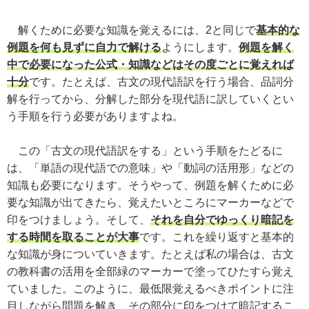
解くために必要な知識を覚えるには、2と同じで
基本的な
例題を何も見ずに自力で解ける
ようにします。
例題を解く
中で必要になった公式・知識などはその度ごとに覚えれば
十分
です。たとえば、古文の現代語訳を行う場合、品詞分
解を行ってから、分解した部分を現代語に訳していくとい
う手順を行う必要がありますよね。
この「古文の現代語訳をする」という手順をたどるに
は、「単語の現代語での意味」や「動詞の活用形」などの
知識も必要になります。そうやって、例題を解くために必
要な知識が出てきたら、覚えたいところにマーカーなどで
印をつけましょう。そして、
それを自分でゆっくり暗記を
する時間を取ることが大事
です。これを繰り返すと基本的
な知識が身についていきます。たとえば私の場合は、古文
の教科書の活用を全部緑のマーカーで塗ってひたすら覚え
ていました。このように、最低限覚えるべきポイントに注
目しながら問題を解き、その部分に印をつけて暗記するこ