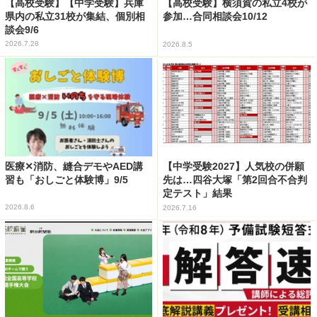
【高校受験】【中学受験】兵庫
【高校受験】横須賀の私立4校が
県内の私立31校が集結、個別相
参加…合同相談会10/12
談会9/6
2026.7.28
2026.8.5
医療✕消防、縫合デモやAED講
【中学受験2027】人気校の併願
習も「おしごと体験博」9/5
先は…四谷大塚「第2回合不合判
定テスト」結果
2026.8.6
2026.7.16