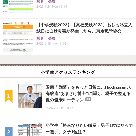
教育・受験
2022.1.24 Mon 13:15
【中学受験2022】【高校受験2022】もしも私立入
試日に自然災害が発生したら…東京私学協会
教育・受験
2022.1.18 Tue 11:15
小学生アクセスランキング
国菌「麹菌」をもっと日常に…Hakkaisan八
海醸造“あまさけ博士”に聞く、親子で整える
夏の健康ルーティン
PR
2026.7.17 Fri 10:15
小学生「将来なりたい職業」男子1位はサッカ
ー選手、女子1位は？