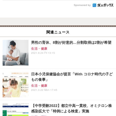
Sponsored by
関連ニュース
男性の育休、8割が好意的…分割取得は2割が希望
生活・健康
2021.9.24 Fri 13:15
日本小児保健協会が提言「With コロナ時代の子ど
もの食事」
生活・健康
2021.3.22 Mon 17:45
【中学受験2022】都立中高一貫校、オミクロン株
感染拡大で「特例による検査」実施