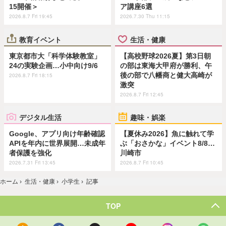
15開催＞
ア講座6選
2026.8.7 Fri 19:45
2026.7.30 Thu 11:15
教育イベント
生活・健康
東京都市大「科学体験教室」
【高校野球2026夏】第3日朝
24の実験企画…小中向け9/6
の部は東海大甲府が勝利、午
後の部で八幡商と健大高崎が
2026.8.7 Fri 18:15
激突
2026.8.7 Fri 12:45
デジタル生活
趣味・娯楽
Google、アプリ向け年齢確認
【夏休み2026】魚に触れて学
APIを年内に世界展開…未成年
ぶ「おさかな」イベント8/8…
者保護を強化
川崎市
2026.7.31 Fri 13:45
2026.8.7 Fri 10:45
ホーム
›
生活・健康
›
小学生
›
記事
TOP