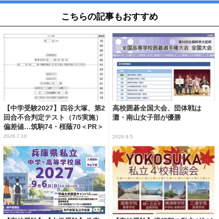
こちらの記事もおすすめ
【中学受験2027】四谷大塚、第2
高校囲碁全国大会、団体戦は
回合不合判定テスト（7/5実施）
灘・南山女子部が優勝
偏差値…筑駒74・桜蔭70＜PR＞
2026.7.10
2026.8.5