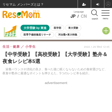
リセマム メンバーズ
Language
JP
/
CN
menu
search
大学受験 by 東進
医学部
東大受験
医専予備校徹底リサーチ
河合塾×東大特集
親子で考える大学選び
高校受験
中学受験
小学校受験
生活・健康
小学生
2022.1.26 Wed 12:45
共通テスト
夏休み
8月開催学校説明会・相談会
【中学受験】【高校受験】【大学受験】塾弁＆
8月開催イベント・WS
全国公立高校 過去問
人気記事
夜食レシピ本5選
自由研究教材（小学生向け）
自由研究教材（中学生向け）
ランキング
栄養バランスや消化の良さ、食べた後に眠くならないための食材選びなど、
夜食や塾弁に最適なポイントを押さえた、5つのレシピ本を紹介。
advertisement