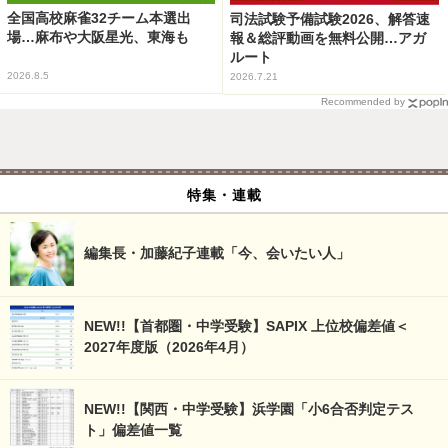
全国高校麻雀32チーム本選出
司法試験予備試験2026、解答速
場…麻布や大阪星光、東海も
報＆総評動画を無料公開…アガ
ルート
2026.8.5
2026.7.21
Recommended by
特集・連載
編集長・加藤紀子連載「今、会いたい人」
NEW!!【首都圏・中学受験】SAPIX 上位校偏差値＜
2027年度版（2026年4月）
NEW!!【関西・中学受験】浜学園「小6合否判定テス
ト」偏差値一覧