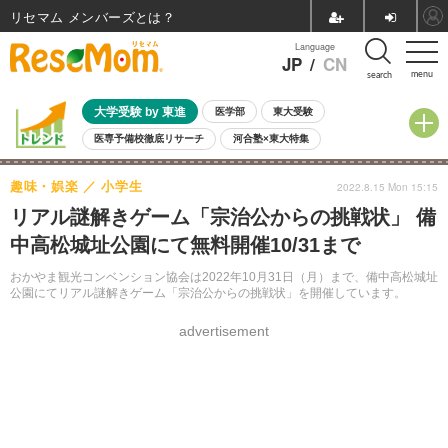
リセマム メンバーズ
Language
JP
/
CN
menu
search
大学受験 by 東進
医学部
東大受験
医専予備校徹底リサーチ
河合塾×東大特集
親子で考える大学選び
高校受験
中学受験
小学校受験
趣味・娯楽
小学生
2022.8.15 Mon 15:15
共通テスト
夏休み
8月開催学校説明会・相談会
リアル謎解きゲーム「宗治公からの挑戦状」 備
8月開催イベント・WS
全国公立高校 過去問
人気記事
中高松城址公園にて無料開催10/31まで
自由研究教材（小学生向け）
自由研究教材（中学生向け）
ランキング
おかやま観光コンベンション協会は2022年10月31日（月）まで、備中高松城址
公園にてリアル謎解きゲーム「宗治公からの挑戦状」を開催しています。
advertisement