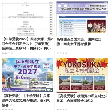
【中学受験2027】四谷大塚、第2
高校囲碁全国大会、団体戦は
回合不合判定テスト（7/5実施）
灘・南山女子部が優勝
偏差値…筑駒74・桜蔭70＜PR＞
2026.7.10
2026.8.5
【高校受験】【中学受験】兵庫
【高校受験】横須賀の私立4校が
県内の私立31校が集結、個別相
参加…合同相談会10/12
談会9/6