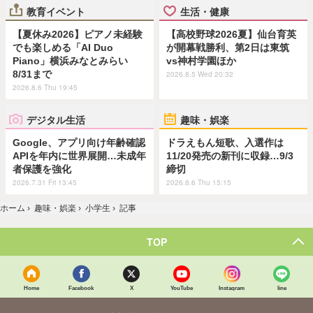
教育イベント
生活・健康
【夏休み2026】ピアノ未経験
【高校野球2026夏】仙台育英
でも楽しめる「AI Duo
が開幕戦勝利、第2日は東筑
Piano」横浜みなとみらい
vs神村学園ほか
8/31まで
2026.8.5 Wed 20:32
2026.8.6 Thu 19:45
デジタル生活
趣味・娯楽
Google、アプリ向け年齢確認
ドラえもん短歌、入選作は
APIを年内に世界展開…未成年
11/20発売の新刊に収録…9/3
者保護を強化
締切
2026.7.31 Fri 13:45
2026.8.6 Thu 15:15
ホーム
›
趣味・娯楽
›
小学生
›
記事
TOP
Home
Facebook
X
YouTube
Instagram
line