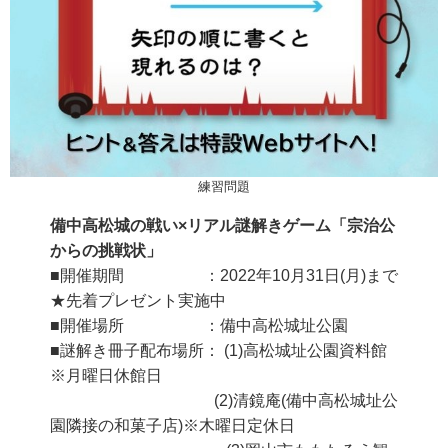
練習問題
備中高松城の戦い×リアル謎解きゲーム「宗治公
からの挑戦状」
■開催期間 ：2022年10月31日(月)まで
★先着プレゼント実施中
■開催場所 ：備中高松城址公園
■謎解き冊子配布場所： (1)高松城址公園資料館
※月曜日休館日
(2)清鏡庵(備中高松城址公
園隣接の和菓子店)※木曜日定休日