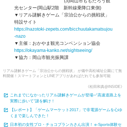
(3)岡山市ももたろう観
光センター(岡山駅2階 新幹線乗降口東側)
▼リアル謎解きゲーム「宗治公からの挑戦状」
特設サイト
https://nazotoki-zepets.com/bicchuutakamatsujou
-nazo
▼主催：おかやま観光コンベンション協会
https://okayama-kanko.net/sightseeing/
▼協力：岡山市観光振興課
リアル謎解きゲーム「宗治公からの挑戦状」 が備中高松城址公園にて無
料開催！スマートフォンとLINEアプリがあればだれでも参加可能
《松田和真@INSIDE》
これまでになかったリアル謎解きゲームが登場─“高速道路上を
実際に歩いて”謎を解け！
【レポート】「ゲームマーケット2017」で非電源ゲームを心ゆ
くまで楽しんできた！
日本初の女性プロ・チョコブランカさん出演！ e-Sports体験セ