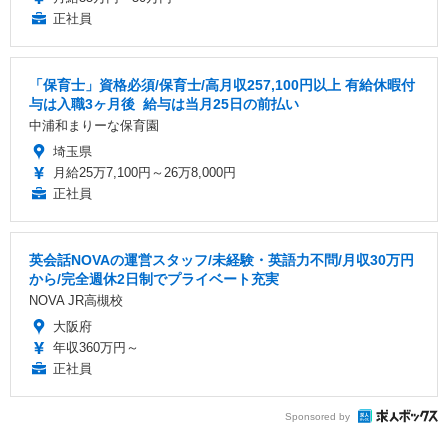
正社員
「保育士」資格必須/保育士/️高月収257,100円以上 ️有給休暇付
与は入職3ヶ月後 ️ 給与は当月25日の前払い
中浦和まりーな保育園
埼玉県
月給25万7,100円～26万8,000円
正社員
英会話NOVAの運営スタッフ/未経験・英語力不問/月収30万円
から/完全週休2日制でプライベート充実
NOVA JR高槻校
大阪府
年収360万円～
正社員
Sponsored by