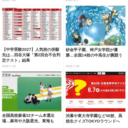
2026.7.28
2026.8.5
【中学受験2027】人気校の併願
砂金甲子園、神戸女学院が優
先は…四谷大塚「第2回合不合判
勝…全国14校の中高生が腕競う
定テスト」結果
2026.7.16
2026.7.29
全国高校麻雀32チーム本選出
渋幕や東大寺学園など40校、高
場…麻布や大阪星光、東海も
校生クイズTOKYOラウンドへ