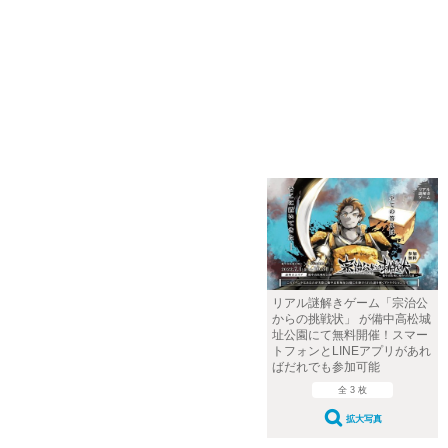
リアル謎解きゲーム「宗治公
からの挑戦状」 が備中高松城
址公園にて無料開催！スマー
トフォンとLINEアプリがあれ
ばだれでも参加可能
全 3 枚
拡大写真