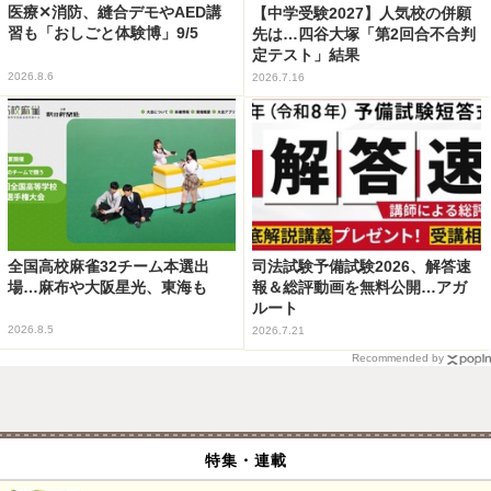
医療✕消防、縫合デモやAED講
【中学受験2027】人気校の併願
習も「おしごと体験博」9/5
先は…四谷大塚「第2回合不合判
定テスト」結果
2026.8.6
2026.7.16
全国高校麻雀32チーム本選出
司法試験予備試験2026、解答速
場…麻布や大阪星光、東海も
報＆総評動画を無料公開…アガ
ルート
2026.8.5
2026.7.21
Recommended by
特集・連載