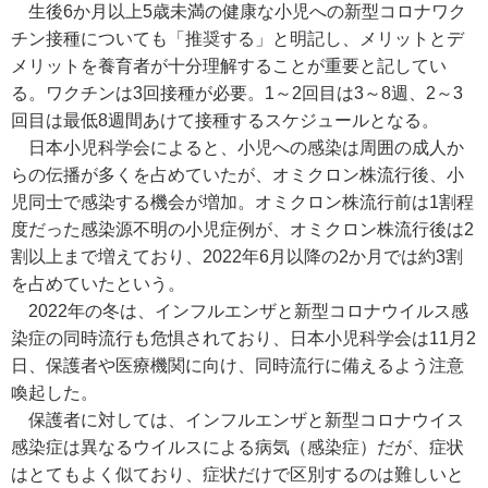
生後6か月以上5歳未満の健康な小児への新型コロナワク
チン接種についても「推奨する」と明記し、メリットとデ
メリットを養育者が十分理解することが重要と記してい
る。ワクチンは3回接種が必要。1～2回目は3～8週、2～3
回目は最低8週間あけて接種するスケジュールとなる。
日本小児科学会によると、小児への感染は周囲の成人か
らの伝播が多くを占めていたが、オミクロン株流行後、小
児同士で感染する機会が増加。オミクロン株流行前は1割程
度だった感染源不明の小児症例が、オミクロン株流行後は2
割以上まで増えており、2022年6月以降の2か月では約3割
を占めていたという。
2022年の冬は、インフルエンザと新型コロナウイルス感
染症の同時流行も危惧されており、日本小児科学会は11月2
日、保護者や医療機関に向け、同時流行に備えるよう注意
喚起した。
保護者に対しては、インフルエンザと新型コロナウイス
感染症は異なるウイルスによる病気（感染症）だが、症状
はとてもよく似ており、症状だけで区別するのは難しいと