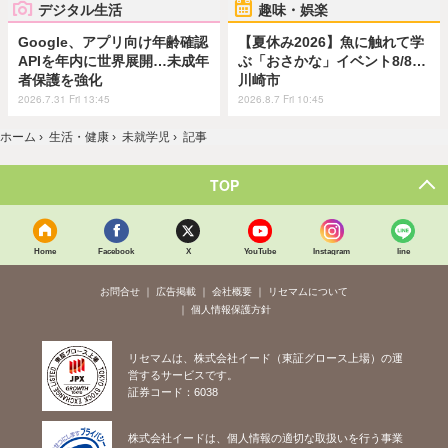
デジタル生活
趣味・娯楽
Google、アプリ向け年齢確認
【夏休み2026】魚に触れて学
APIを年内に世界展開…未成年
ぶ「おさかな」イベント8/8…
者保護を強化
川崎市
2026.7.31 Fri 13:45
2026.8.7 Fri 10:45
ホーム
›
生活・健康
›
未就学児
›
記事
TOP
Home
Facebook
X
YouTube
Instagram
line
お問合せ
広告掲載
会社概要
リセマムについて
個人情報保護方針
リセマムは、株式会社イード（東証グロース上場）の運
営するサービスです。
証券コード：6038
株式会社イードは、個人情報の適切な取扱いを行う事業