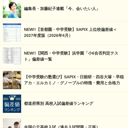
編集長・加藤紀子連載「今、会いたい人」
NEW!!【首都圏・中学受験】SAPIX 上位校偏差値＜
2027年度版（2026年4月）
NEW!!【関西・中学受験】浜学園「小6合否判定テス
ト」偏差値一覧
【中学受験の塾選び】SAPIX・日能研・四谷大塚・早稲
アカ・エルカミノ・グノーブルの特徴・費用と合格力
都道府県別 高校入試偏差値ランキング
全国公立高校入試（過去入試問題・正答）