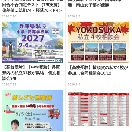
回合不合判定テスト（7/5実施）
灘・南山女子部が優勝
偏差値…筑駒74・桜蔭70＜PR＞
2026.7.10
2026.8.5
【高校受験】【中学受験】兵庫
【高校受験】横須賀の私立4校が
県内の私立31校が集結、個別相
参加…合同相談会10/12
談会9/6
2026.7.28
2026.8.5