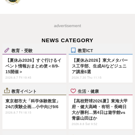
advertisement
NEWS CATEGORY
教育・受験
教育ICT
【夏休み2026】すぐ行けるイ
【夏休み2026】東大メタバー
ベント情報おまとめ便＜8/9-
ス工学部、生成AIなどジュニ
15開催＞
ア講座6選
2026.8.7 Fri 19:45
2026.7.30 Thu 11:15
教育イベント
生活・健康
東京都市大「科学体験教室」
【高校野球2026夏】東海大甲
24の実験企画…小中向け9/6
府・健大高崎・有明・長崎日
大が勝利…第4日は遊学館vs
2026.8.7 Fri 18:15
青森山田ほか
2026.8.8 Sat 9:52