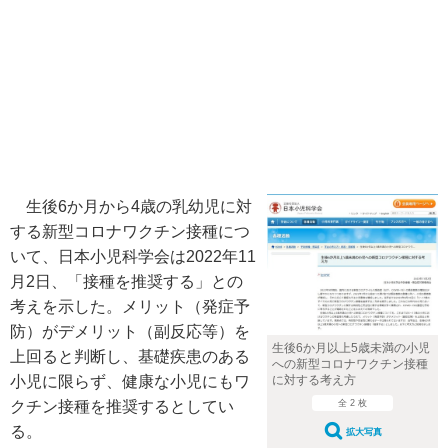
生後6か月から4歳の乳幼児に対
する新型コロナワクチン接種につ
いて、日本小児科学会は2022年11
月2日、「接種を推奨する」との
考えを示した。メリット（発症予
防）がデメリット（副反応等）を
生後6か月以上5歳未満の小児
上回ると判断し、基礎疾患のある
への新型コロナワクチン接種
に対する考え方
小児に限らず、健康な小児にもワ
全 2 枚
クチン接種を推奨するとしてい
る。
拡大写真