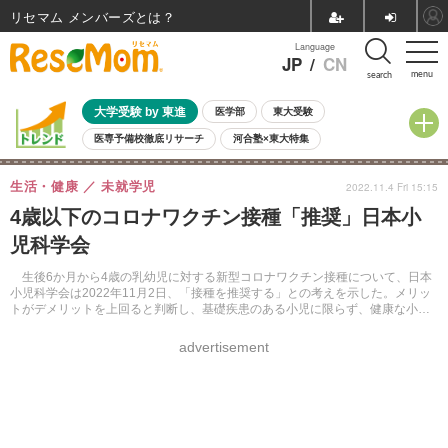
リセマム メンバーズ
Language
JP
/
CN
menu
search
大学受験 by 東進
医学部
東大受験
医専予備校徹底リサーチ
河合塾×東大特集
親子で考える大学選び
高校受験
中学受験
小学校受験
生活・健康
未就学児
2022.11.4 Fri 15:15
共通テスト
夏休み
8月開催学校説明会・相談会
4歳以下のコロナワクチン接種「推奨」日本小
8月開催イベント・WS
全国公立高校 過去問
人気記事
児科学会
自由研究教材（小学生向け）
自由研究教材（中学生向け）
ランキング
生後6か月から4歳の乳幼児に対する新型コロナワクチン接種について、日本
小児科学会は2022年11月2日、「接種を推奨する」との考えを示した。メリッ
トがデメリットを上回ると判断し、基礎疾患のある小児に限らず、健康な小児
にもワクチン接種を推奨するとしている。
advertisement