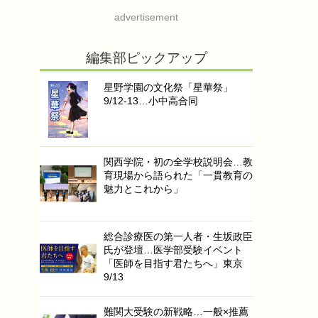
advertisement
編集部ピックアップ
星野学園の文化祭「星華祭」
9/12-13…小中高合同
関西学院・初の全学校説明会…教
育現場から語られた「一貫教育の
魅力とこれから」
総合診療医の第一人者・生坂政臣
氏が登壇…医学部受験イベント
「医師を目指す君たちへ」東京
9/13
難関大受験の新戦略…一般×推薦