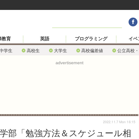
際教育
英語
プログラミング
イベ
中学生
高校生
大学生
高校偏差値
公立高校・
advertisement
2022.11.7 Mon 16:15
医学部「勉強方法＆スケジュール相