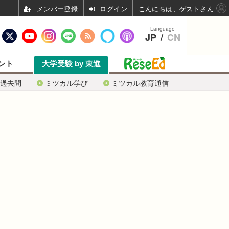
ログイン
こんにちは、ゲストさん
Language
JP
/
CN
ント
大学受験 by 東進
過去問
ミツカル学び
ミツカル教育通信