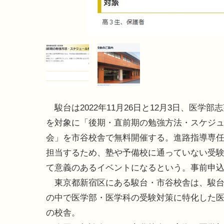
駿台は2022年11月26日と12月3日、医学部
を対象に「後期・直前期の勉強方法・スケジ
会」を市谷校舎で無料開催する。進路指導専
担当するため、塾や予備校に通っていない受
て意義のあるイベントになるという。事前申
東京都新宿区にある駿台・市谷校舎は、駿台
の中で医学部・医学科の受験対策に特化した
の校舎。