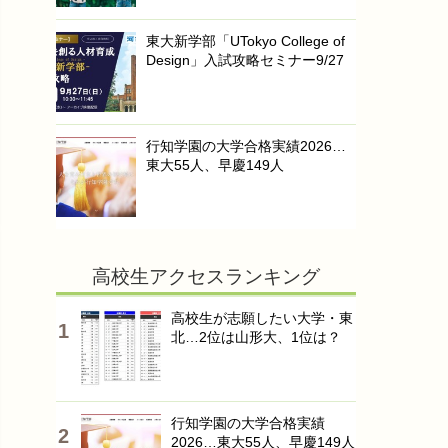
東大新学部「UTokyo College of
Design」入試攻略セミナー9/27
行知学園の大学合格実績2026…
東大55人、早慶149人
高校生アクセスランキング
高校生が志願したい大学・東
北…2位は山形大、1位は？
行知学園の大学合格実績
2026…東大55人、早慶149人