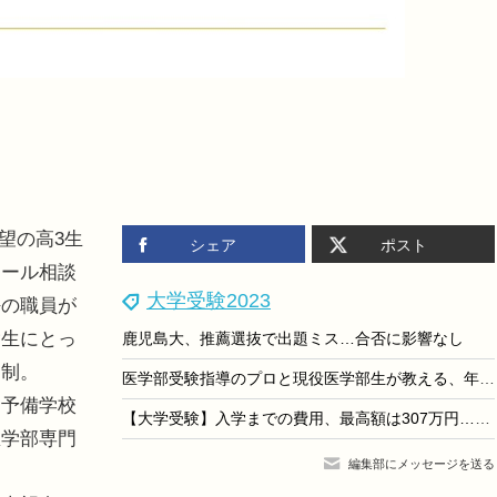
志望の高3生
シェア
ポスト
ュール相談
大学受験2023
任の職員が
験生にとっ
鹿児島大、推薦選抜で出題ミス…合否に影響なし
込制。
医学部受験指導のプロと現役医学部生が教える、年内に取り組みたい小論文・面接対策のコツ＜面接編＞
予備学校
【大学受験】入学までの費用、最高額は307万円…大学生協
医学部専門
編集部にメッセージを送る