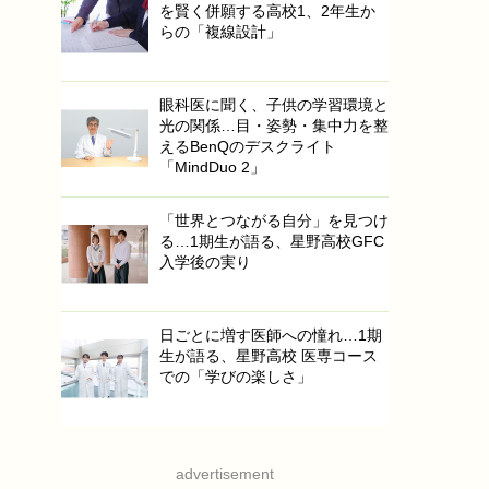
を賢く併願する高校1、2年生か
らの「複線設計」
眼科医に聞く、子供の学習環境と
光の関係…目・姿勢・集中力を整
えるBenQのデスクライト
「MindDuo 2」
「世界とつながる自分」を見つけ
る…1期生が語る、星野高校GFC
入学後の実り
日ごとに増す医師への憧れ…1期
生が語る、星野高校 医専コース
での「学びの楽しさ」
advertisement