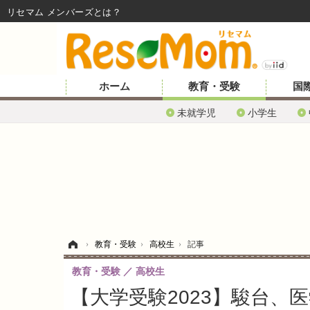
リセマム メンバーズ
ホーム
教育・受験
国
未就学児
小学生
ホーム
›
教育・受験
›
高校生
›
記事
教育・受験
高校生
【大学受験2023】駿台、