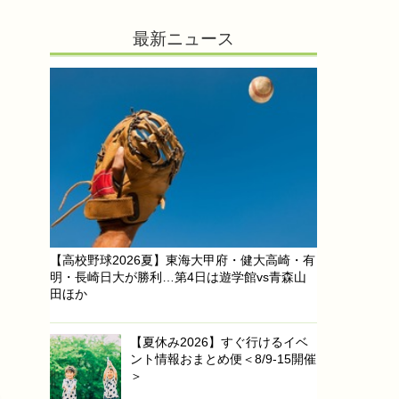
最新ニュース
【高校野球2026夏】東海大甲府・健大高崎・有
明・長崎日大が勝利…第4日は遊学館vs青森山
田ほか
【夏休み2026】すぐ行けるイベ
ント情報おまとめ便＜8/9-15開催
＞