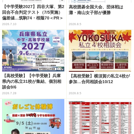
【中学受験2027】四谷大塚、第2
高校囲碁全国大会、団体戦は
回合不合判定テスト（7/5実施）
灘・南山女子部が優勝
偏差値…筑駒74・桜蔭70＜PR＞
2026.7.10
2026.8.5
【高校受験】【中学受験】兵庫
【高校受験】横須賀の私立4校が
県内の私立31校が集結、個別相
参加…合同相談会10/12
談会9/6
2026.7.28
2026.8.5