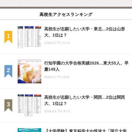
高校生アクセスランキング
高校生が志願したい大学・東北…2位は山形
大、1位は？
2026.8.7 Fri 10:15
行知学園の大学合格実績2026…東大55人、早
慶149人
2026.8.7 Fri 18:45
高校生が志願したい大学・関西…2位は関西
大、1位は？
2026.8.6 Thu 9:15
【大学受験】東京科学大や筑波大「国立大学