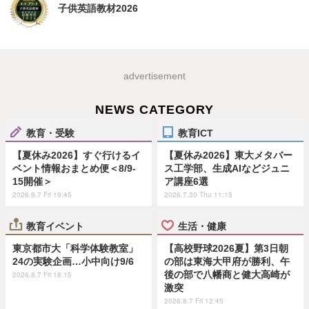
子供英語教材2026
advertisement
NEWS CATEGORY
教育・受験
教育ICT
【夏休み2026】すぐ行けるイ
【夏休み2026】東大メタバー
ベント情報おまとめ便＜8/9-
ス工学部、生成AIなどジュニ
15開催＞
ア講座6選
2026.8.7 Fri 19:45
2026.7.30 Thu 11:15
教育イベント
生活・健康
東京都市大「科学体験教室」
【高校野球2026夏】第3日朝
24の実験企画…小中向け9/6
の部は東海大甲府が勝利、午
後の部で八幡商と健大高崎が
2026.8.7 Fri 18:15
激突
2026.8.7 Fri 12:45