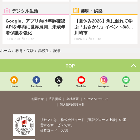
デジタル生活
趣味・娯楽
Google、アプリ向け年齢確認
【夏休み2026】魚に触れて学
APIを年内に世界展開…未成年
ぶ「おさかな」イベント8/8…
者保護を強化
川崎市
2026.7.31 Fri 13:45
2026.8.7 Fri 10:45
ホーム
›
教育・受験
›
高校生
›
記事
TOP
Home
Facebook
X
YouTube
Instagram
line
お問合せ
広告掲載
会社概要
リセマムについて
個人情報保護方針
リセマムは、株式会社イード（東証グロース上場）の運
営するサービスです。
証券コード：6038