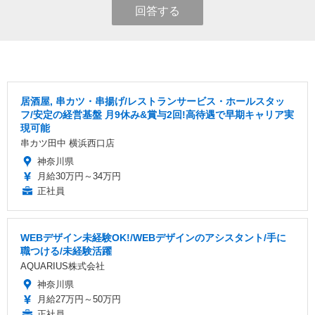
回答する
居酒屋, 串カツ・串揚げ/レストランサービス・ホールスタッ
フ/安定の経営基盤 月9休み&賞与2回!高待遇で早期キャリア実
現可能
串カツ田中 横浜西口店
神奈川県
月給30万円～34万円
正社員
WEBデザイン未経験OK!/WEBデザインのアシスタント/手に
職つける/未経験活躍
AQUARIUS株式会社
神奈川県
月給27万円～50万円
正社員