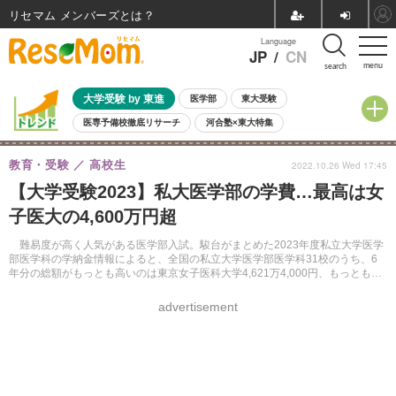
リセマム メンバーズ
Language
JP
/
CN
menu
search
大学受験 by 東進
医学部
東大受験
医専予備校徹底リサーチ
河合塾×東大特集
親子で考える大学選び
高校受験
中学受験
小学校受験
教育・受験
高校生
2022.10.26 Wed 17:45
共通テスト
夏休み
8月開催学校説明会・相談会
【大学受験2023】私大医学部の学費…最高は女
8月開催イベント・WS
全国公立高校 過去問
人気記事
子医大の4,600万円超
自由研究教材（小学生向け）
自由研究教材（中学生向け）
ランキング
難易度が高く人気がある医学部入試。駿台がまとめた2023年度私立大学医学
部医学科の学納金情報によると、全国の私立大学医学部医学科31校のうち、6
年分の総額がもっとも高いのは東京女子医科大学4,621万4,000円、もっとも安
いのは国際医療福祉大学1,850万円であった。
advertisement