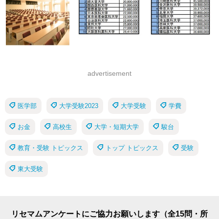
advertisement
医学部
大学受験2023
大学受験
学費
お金
高校生
大学・短期大学
駿台
教育・受験 トピックス
トップ トピックス
受験
東大受験
リセマムアンケートにご協力お願いします（全15問・所