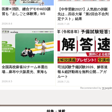
医療✕消防、縫合デモやAED講
【中学受験2027】人気校の併願
習も「おしごと体験博」9/5
先は…四谷大塚「第2回合不合判
定テスト」結果
2026.8.6
2026.7.16
全国高校麻雀32チーム本選出
司法試験予備試験2026、解答速
場…麻布や大阪星光、東海も
報＆総評動画を無料公開…アガ
ルート
2026.8.5
2026.7.21
Recommended by
特集・連載